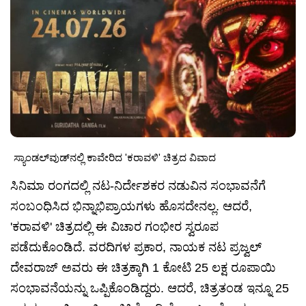
ಸ್ಯಾಂಡಲ್‌ವುಡ್‌ನಲ್ಲಿ ಕಾವೇರಿದ 'ಕರಾವಳಿ' ಚಿತ್ರದ ವಿವಾದ
ಸಿನಿಮಾ ರಂಗದಲ್ಲಿ ನಟ-ನಿರ್ದೇಶಕರ ನಡುವಿನ ಸಂಭಾವನೆಗೆ
ಸಂಬಂಧಿಸಿದ ಭಿನ್ನಾಭಿಪ್ರಾಯಗಳು ಹೊಸದೇನಲ್ಲ. ಆದರೆ,
'ಕರಾವಳಿ' ಚಿತ್ರದಲ್ಲಿ ಈ ವಿಚಾರ ಗಂಭೀರ ಸ್ವರೂಪ
ಪಡೆದುಕೊಂಡಿದೆ. ವರದಿಗಳ ಪ್ರಕಾರ, ನಾಯಕ ನಟ ಪ್ರಜ್ವಲ್
ದೇವರಾಜ್ ಅವರು ಈ ಚಿತ್ರಕ್ಕಾಗಿ 1 ಕೋಟಿ 25 ಲಕ್ಷ ರೂಪಾಯಿ
ಸಂಭಾವನೆಯನ್ನು ಒಪ್ಪಿಕೊಂಡಿದ್ದರು. ಆದರೆ, ಚಿತ್ರತಂಡ ಇನ್ನೂ 25