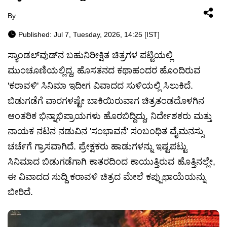
By
Published: Jul 7, Tuesday, 2026, 14:25 [IST]
ಸ್ಯಾಂಡಲ್‌ವುಡ್‌ನ ಬಹುನಿರೀಕ್ಷಿತ ಚಿತ್ರಗಳ ಪಟ್ಟಿಯಲ್ಲಿ
ಮುಂಚೂಣಿಯಲ್ಲಿದ್ದ, ಹೊಸತನದ ಕಥಾಹಂದರ ಹೊಂದಿರುವ
'ಕರಾವಳಿ' ಸಿನಿಮಾ ಇದೀಗ ವಿವಾದದ ಸುಳಿಯಲ್ಲಿ ಸಿಲುಕಿದೆ.
ಬಿಡುಗಡೆಗೆ ವಾರಗಳಷ್ಟೇ ಬಾಕಿಯಿರುವಾಗ ಚಿತ್ರತಂಡದೊಳಗಿನ
ಆಂತರಿಕ ಭಿನ್ನಾಭಿಪ್ರಾಯಗಳು ಹೊರಬಿದ್ದಿದ್ದು, ನಿರ್ದೇಶಕರು ಮತ್ತು
ನಾಯಕ ನಟನ ನಡುವಿನ 'ಸಂಭಾವನೆ' ಸಂಬಂಧಿತ ವೈಮನಸ್ಸು
ಚರ್ಚೆಗೆ ಗ್ರಾಸವಾಗಿದೆ. ಪ್ರೇಕ್ಷಕರು ಹಾಡುಗಳನ್ನು ಇಷ್ಟಪಟ್ಟು
ಸಿನಿಮಾದ ಬಿಡುಗಡೆಗಾಗಿ ಕಾತರದಿಂದ ಕಾಯುತ್ತಿರುವ ಹೊತ್ತಿನಲ್ಲೇ,
ಈ ವಿವಾದದ ಸುದ್ದಿ ಕರಾವಳಿ ಚಿತ್ರದ ಮೇಲೆ ಕಪ್ಪುಛಾಯೆಯನ್ನು
ಬೀರಿದೆ.