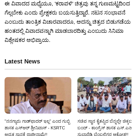
ಈ ವಿವಾದದ ಮಧ್ಯೆಯೂ, 'ಕರಾವಳಿ' ಚಿತ್ರವು ತನ್ನ ಗುಣಮಟ್ಟದಿಂದ
ಗೆಲ್ಲಬೇಕು ಎಂದು ಪ್ರೇಕ್ಷಕರು ಬಯಸುತ್ತಿದ್ದಾರೆ. ನಟನ ಸಂಭಾವನೆ
ಎಂಬುದು ತಾಂತ್ರಿಕ ವಿಚಾರವಾದರೂ, ಅದನ್ನು ಚಿತ್ರದ ಬಿಡುಗಡೆಯ
ಹಂತದಲ್ಲಿ ವಿವಾದವನ್ನಾಗಿ ಮಾಡಬಾರದಿತ್ತು ಎಂಬುದು ಸಿನಿಮಾ
ವಿಶ್ಲೇಷಕರ ಅಭಿಪ್ರಾಯ.
Latest News
"ನನಗ್ಯಾರು ಗಾಡ್‌ಫಾದರ್ ಇಲ್ಲ" ಎಂದ ಗುಬ್ಬಿ
ಸಚಿವ ಸ್ಥಾನ ಕೈತಪ್ಪಿದ ಬೆನ್ನಲ್ಲೇ ಚಿಕ್ಕಬಳ್
ಶಾಸಕ ಎಸ್‌ಆರ್‌ ಶ್ರೀನಿವಾಸ್‌ - KSRTC
ಬಂದ್ - ಕಾಂಗ್ರೆಸ್ ಶಾಸಕ ಎಸ್‌.ಎನ್‌.
ಅಧ್ಯಕ್ಷ ಸ್ಥಾನಕ್ಕೆ ರಾಜೀನಾಮೆ!!
ಸುಬ್ಬಾರೆಡ್ಡಿ ಬೆಂಬಲಿಗರ ಆಕ್ರೋಶ!!