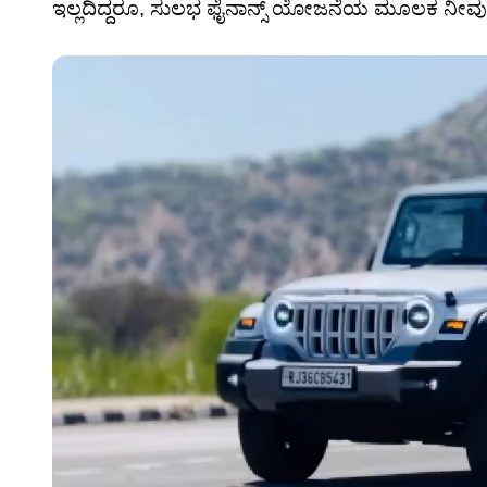
ಇಲ್ಲದಿದ್ದರೂ, ಸುಲಭ ಫೈನಾನ್ಸ್ ಯೋಜನೆಯ ಮೂಲಕ ನೀವು ಥಾ