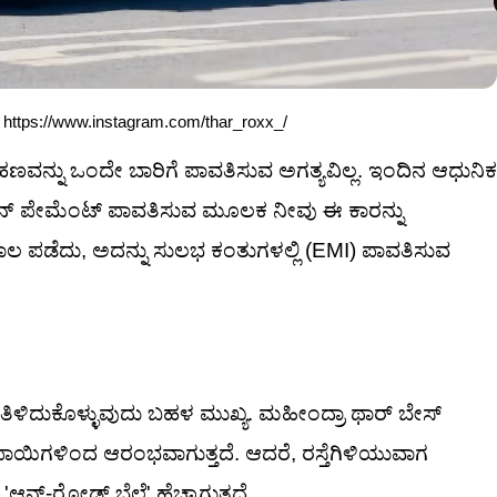
t: https://www.instagram.com/thar_roxx_/
ಣವನ್ನು ಒಂದೇ ಬಾರಿಗೆ ಪಾವತಿಸುವ ಅಗತ್ಯವಿಲ್ಲ. ಇಂದಿನ ಆಧುನಿಕ
ಡೌನ್ ಪೇಮೆಂಟ್ ಪಾವತಿಸುವ ಮೂಲಕ ನೀವು ಈ ಕಾರನ್ನು
ದ ಸಾಲ ಪಡೆದು, ಅದನ್ನು ಸುಲಭ ಕಂತುಗಳಲ್ಲಿ (EMI) ಪಾವತಿಸುವ
್ಗೆ ತಿಳಿದುಕೊಳ್ಳುವುದು ಬಹಳ ಮುಖ್ಯ. ಮಹೀಂದ್ರಾ ಥಾರ್ ಬೇಸ್
ಪಾಯಿಗಳಿಂದ ಆರಂಭವಾಗುತ್ತದೆ. ಆದರೆ, ರಸ್ತೆಗಿಳಿಯುವಾಗ
'ಆನ್-ರೋಡ್ ಬೆಲೆ' ಹೆಚ್ಚಾಗುತ್ತದೆ.