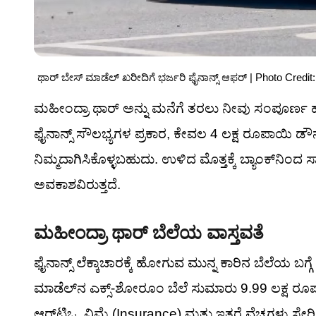
ಥಾರ್ ಬೇಸ್ ಮಾಡೆಲ್ ಖರೀದಿಗೆ ಭರ್ಜರಿ ಫೈನಾನ್ಸ್ ಆಫರ್ | Photo Credi
ಮಹೀಂದ್ರಾ ಥಾರ್ ಅನ್ನು ಮನೆಗೆ ತರಲು ನೀವು ಸಂಪೂರ್ಣ ಹ
ಫೈನಾನ್ಸ್ ಸೌಲಭ್ಯಗಳ ಪ್ರಕಾರ, ಕೇವಲ 4 ಲಕ್ಷ ರೂಪಾಯಿ 
ನಿಮ್ಮದಾಗಿಸಿಕೊಳ್ಳಬಹುದು. ಉಳಿದ ಮೊತ್ತಕ್ಕೆ ಬ್ಯಾಂಕ್‌ನಿಂ
ಅವಕಾಶವಿರುತ್ತದೆ.
ಮಹೀಂದ್ರಾ ಥಾರ್ ಬೆಲೆಯ ವಾಸ್ತವತೆ
ಫೈನಾನ್ಸ್ ಲೆಕ್ಕಾಚಾರಕ್ಕೆ ಹೋಗುವ ಮುನ್ನ ಕಾರಿನ ಬೆಲೆಯ ಬಗ
ಮಾಡೆಲ್‌ನ ಎಕ್ಸ್-ಶೋರೂಂ ಬೆಲೆ ಸುಮಾರು 9.99 ಲಕ್ಷ ರೂ
ಆರ್‌ಟಿಒ, ವಿಮೆ (Insurance) ಮತ್ತು ಇತರೆ ವೆಚ್ಚಗಳು ಸೇರಿ 