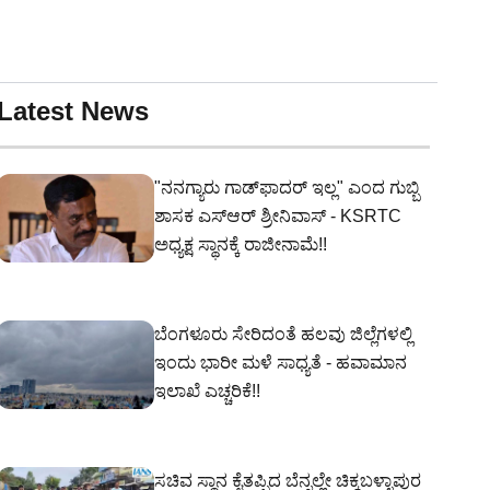
Latest News
"ನನಗ್ಯಾರು ಗಾಡ್‌ಫಾದರ್ ಇಲ್ಲ" ಎಂದ ಗುಬ್ಬಿ
ಶಾಸಕ ಎಸ್‌ಆರ್‌ ಶ್ರೀನಿವಾಸ್‌ - KSRTC
ಅಧ್ಯಕ್ಷ ಸ್ಥಾನಕ್ಕೆ ರಾಜೀನಾಮೆ!!
ಬೆಂಗಳೂರು ಸೇರಿದಂತೆ ಹಲವು ಜಿಲ್ಲೆಗಳಲ್ಲಿ
ಇಂದು ಭಾರೀ ಮಳೆ ಸಾಧ್ಯತೆ - ಹವಾಮಾನ
ಇಲಾಖೆ ಎಚ್ಚರಿಕೆ!!
ಸಚಿವ ಸ್ಥಾನ ಕೈತಪ್ಪಿದ ಬೆನ್ನಲ್ಲೇ ಚಿಕ್ಕಬಳ್ಳಾಪುರ