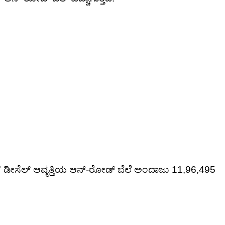
 ಡೀಸೆಲ್ ಆವೃತ್ತಿಯ ಆನ್-ರೋಡ್ ಬೆಲೆ ಅಂದಾಜು 11,96,495