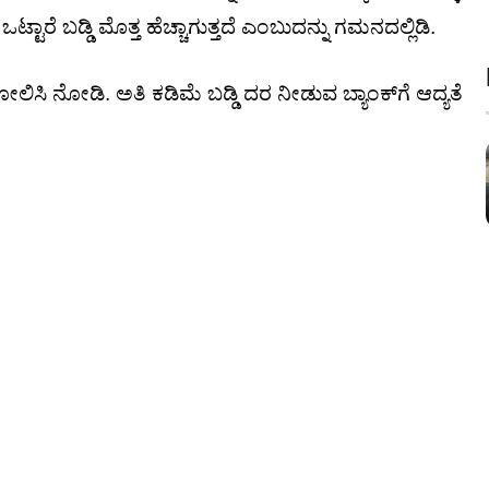
ಟಾರೆ ಬಡ್ಡಿ ಮೊತ್ತ ಹೆಚ್ಚಾಗುತ್ತದೆ ಎಂಬುದನ್ನು ಗಮನದಲ್ಲಿಡಿ.
ೋಲಿಸಿ ನೋಡಿ. ಅತಿ ಕಡಿಮೆ ಬಡ್ಡಿ ದರ ನೀಡುವ ಬ್ಯಾಂಕ್‌ಗೆ ಆದ್ಯತೆ