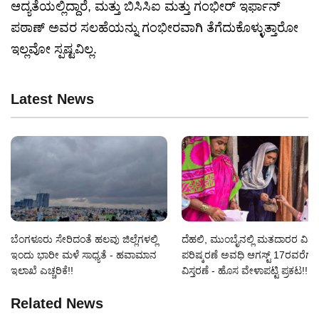
ಆದ್ಯತೆಯಲ್ಲಿದ್ದಾರೆ, ಮತ್ತು ಬಿಸಿಸಿಐ ಮತ್ತು ಗಂಭೀರ್ ಇರ್ಫಾನ್
ಪಠಾಣ್ ಅವರ ಸಲಹೆಯನ್ನು ಗಂಭೀರವಾಗಿ ತೆಗೆದುಕೊಳ್ಳುತ್ತಾರೋ
ಇಲ್ಲವೋ ಸ್ಪಷ್ಟವಿಲ್ಲ.
Latest News
ಬೆಂಗಳೂರು ಸೇರಿದಂತೆ ಹಲವು ಜಿಲ್ಲೆಗಳಲ್ಲಿ
ದೆಹಲಿ, ಮುಂಬೈನಲ್ಲಿ ಮತದಾರರ ವಿಶ
ಇಂದು ಭಾರೀ ಮಳೆ ಸಾಧ್ಯತೆ - ಹವಾಮಾನ
ಪರಿಷ್ಕರಣೆ ಅವಧಿ ಆಗಸ್ಟ್ 17ರವರೆಗೆ
ಇಲಾಖೆ ಎಚ್ಚರಿಕೆ!!
ವಿಸ್ತರಣೆ - ಹೊಸ ವೇಳಾಪಟ್ಟಿ ಪ್ರಕಟ!!
Related News