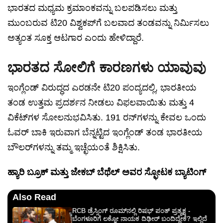
ಭಾರತದ ಮಧ್ಯಮ ಕ್ರಮಾಂಕವನ್ನು ಬಲಪಡಿಸಲು ಮತ್ತು
ಮುಂಬರುವ ಟಿ20 ವಿಶ್ವಕಪ್‌ಗೆ ಬಲವಾದ ತಂಡವನ್ನು ನಿರ್ಮಿಸಲು
ಅತ್ಯಂತ ಸೂಕ್ತ ಆಟಗಾರ ಎಂದು ಹೇಳಿದ್ದಾರೆ.
ಭಾರತದ ಸೋಲಿಗೆ ಕಾರಣಗಳು ಯಾವುವು
ಇಂಗ್ಲೆಂಡ್ ವಿರುದ್ಧದ ಎರಡನೇ ಟಿ20 ಪಂದ್ಯದಲ್ಲಿ, ಭಾರತೀಯ
ತಂಡ ಉತ್ತಮ ಪ್ರದರ್ಶನ ನೀಡಲು ವಿಫಲವಾಯಿತು ಮತ್ತು 4
ವಿಕೆಟ್‌ಗಳ ಸೋಲನುಭವಿಸಿತು. 191 ರನ್‌ಗಳನ್ನು ಕೇವಲ ಒಂದು
ಓವರ್ ಬಾಕಿ ಇರುವಾಗ ಬೆನ್ನಟ್ಟಿದ ಇಂಗ್ಲೆಂಡ್ ತಂಡ ಭಾರತೀಯ
ಬೌಲರ್‌ಗಳನ್ನು ತಮ್ಮ ಇಚ್ಛೆಯಂತೆ ಶಿಕ್ಷಿಸಿತು.
ಹ್ಯಾರಿ ಬ್ರೂಕ್ ಮತ್ತು ಜೇಕಬ್ ಬೆಥೆಲ್ ಅವರ ಸ್ಫೋಟಕ ಬ್ಯಾಟಿಂಗ್
Also Read
RCB ಡ್ರೆಸ್ಸಿಂಗ್‌ ರೂಮ್‌ನಲ್ಲಿ ರಿಷಭ್‌ ಪಂತ್‌ ಪ್ರತ್ಯಕ್ಷ -
ಬೆಂಗಳೂರಿಗೆ ಲಕ್ನೋ ನಾಯಕ ದಿಢೀರ್ ಬಂದಿದ್ದೇಕೆ? ಇಲ್ಲಿದೆ