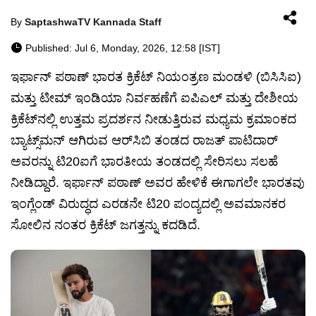
By
SaptashwaTV Kannada Staff
Published: Jul 6, Monday, 2026, 12:58 [IST]
ಇರ್ಫಾನ್ ಪಠಾಣ್ ಭಾರತ ಕ್ರಿಕೆಟ್ ನಿಯಂತ್ರಣ ಮಂಡಳಿ (ಬಿಸಿಸಿಐ)
ಮತ್ತು ಟೀಮ್ ಇಂಡಿಯಾ ನಿರ್ವಹಣೆಗೆ ಐಪಿಎಲ್ ಮತ್ತು ದೇಶೀಯ
ಕ್ರಿಕೆಟ್‌ನಲ್ಲಿ ಉತ್ತಮ ಪ್ರದರ್ಶನ ನೀಡುತ್ತಿರುವ ಮಧ್ಯಮ ಕ್ರಮಾಂಕದ
ಬ್ಯಾಟ್ಸ್‌ಮನ್ ಆಗಿರುವ ಆರ್‌ಸಿಬಿ ತಂಡದ ರಾಜತ್ ಪಾಟಿದಾರ್
ಅವರನ್ನು ಟಿ20ಐಗೆ ಭಾರತೀಯ ತಂಡದಲ್ಲಿ ಸೇರಿಸಲು ಸಲಹೆ
ನೀಡಿದ್ದಾರೆ. ಇರ್ಫಾನ್ ಪಠಾಣ್ ಅವರ ಹೇಳಿಕೆ ಈಗಾಗಲೇ ಭಾರತವು
ಇಂಗ್ಲೆಂಡ್ ವಿರುದ್ಧದ ಎರಡನೇ ಟಿ20 ಪಂದ್ಯದಲ್ಲಿ ಅವಮಾನಕರ
ಸೋಲಿನ ನಂತರ ಕ್ರಿಕೆಟ್ ಜಗತ್ತನ್ನು ಕದಡಿದೆ.