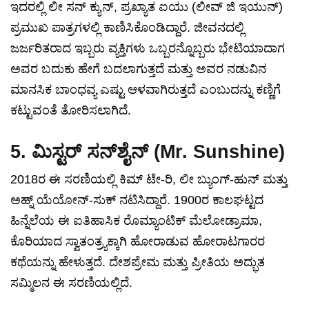
ಇದರಲ್ಲಿ ಲೀ ಸನ್ ಕ್ಯುನ್, ಪ್ರಖ್ಯಾತ ಐಯು (ಲೀವ್ ಜಿ ಇಯುನ್)
ಪ್ರಮುಖ ಪಾತ್ರಗಳಲ್ಲಿ ಕಾಣಿಸಿಕೊಂಡಿದ್ದಾರೆ. ಜೀವನದಲ್ಲಿ
ಜರ್ಜರಿತರಾದ ಇಬ್ಬರು ವ್ಯಕ್ತಿಗಳು ಒಬ್ಬರನ್ನೊಬ್ಬರು ಭೇಟಿಯಾದಾಗ
ಅವರ ಬದುಕು ಹೇಗೆ ಬದಲಾಗುತ್ತದೆ ಮತ್ತು ಅವರ ನಡುವಿನ
ಮಾನಸಿಕ ಬಾಂಧವ್ಯ ಎಷ್ಟು ಆಳವಾಗಿರುತ್ತದೆ ಎಂಬುದನ್ನು ಕಣ್ಣಿಗೆ
ಕಟ್ಟುವಂತೆ ತೋರಿಸಲಾಗಿದೆ.
5. ಮಿಸ್ಟರ್ ಸನ್‌ಶೈನ್ (Mr. Sunshine)
2018ರ ಈ ಸರಣಿಯಲ್ಲಿ ಕಿಮ್ ಟೇ-ರಿ, ಲೀ ಬ್ಯುಂಗ್-ಹುನ್ ಮತ್ತು
ಅಹ್ನ್ ಯೆಯೋನ್-ಸುಕ್ ನಟಿಸಿದ್ದಾರೆ. 1900ರ ಕಾಲಘಟ್ಟದ
ಹಿನ್ನೆಲೆಯ ಈ ಐತಿಹಾಸಿಕ ರೊಮ್ಯಾಂಟಿಕ್ ಮೆಲೋಡ್ರಾಮಾ,
ಕೊರಿಯಾದ ಸ್ವಾತಂತ್ರ್ಯಕ್ಕಾಗಿ ಹೋರಾಡುವ ಹೋರಾಟಗಾರರ
ಕಥೆಯನ್ನು ಹೇಳುತ್ತದೆ. ದೇಶಪ್ರೇಮ ಮತ್ತು ಪ್ರೀತಿಯ ಅದ್ಭುತ
ಸಮ್ಮಿಲನ ಈ ಸರಣಿಯಲ್ಲಿದೆ.