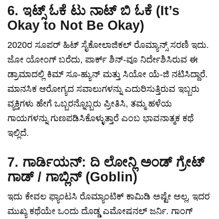
6. ಇಟ್ಸ್ ಓಕೆ ಟು ನಾಟ್ ಬಿ ಓಕೆ (It’s
Okay to Not Be Okay)
2020ರ ಸೂಪರ್ ಹಿಟ್ ಸೈಕೋಲಾಜಿಕಲ್ ರೊಮ್ಯಾನ್ಸ್ ಸರಣಿ ಇದು.
ಜೋ ಯೋಂಗ್ ಬರೆದು, ಪಾರ್ಕ್ ಶಿನ್-ವೂ ನಿರ್ದೇಶಿಸಿರುವ ಈ
ಡ್ರಾಮಾದಲ್ಲಿ ಕಿಮ್ ಸೂ-ಹ್ಯುನ್ ಮತ್ತು ಸಿಯೋ ಯೆ-ಜಿ ನಟಿಸಿದ್ದಾರೆ.
ಮಾನಸಿಕ ಆರೋಗ್ಯದ ಸವಾಲುಗಳನ್ನು ಎದುರಿಸುತ್ತಿರುವ ಇಬ್ಬರು
ವ್ಯಕ್ತಿಗಳು ಹೇಗೆ ಒಬ್ಬರನ್ನೊಬ್ಬರು ಪ್ರೀತಿಸಿ, ತಮ್ಮ ಹಳೆಯ
ಗಾಯಗಳನ್ನು ಗುಣಪಡಿಸಿಕೊಳ್ಳುತ್ತಾರೆ ಎಂಬ ಭಾವನಾತ್ಮಕ ಕಥೆ
ಇಲ್ಲಿದೆ.
7. ಗಾರ್ಡಿಯನ್: ದಿ ಲೋನ್ಲಿ ಅಂಡ್ ಗ್ರೇಟ್
ಗಾಡ್ / ಗಾಬ್ಲಿನ್ (Goblin)
ಇದು ಕೇವಲ ಫ್ಯಾಂಟಸಿ ರೊಮ್ಯಾಂಟಿಕ್ ಕಾಮಿಡಿ ಅಷ್ಟೇ ಅಲ್ಲ, ಇದರ
ಮುಖ್ಯ ಕಥೆಯೇ ಒಂದು ದೊಡ್ಡ ಎಮೋಷನಲ್ ಜರ್ನಿ. ಗಾಂಗ್