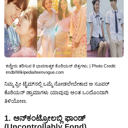
ಕಣ್ಣೀರು ತರಿಸುವ 8 ಭಾವನಾತ್ಮಕ ಕೊರಿಯನ್ ಚಿತ್ರಗಳು; | Photo Credit:
imdb/Wikipedia/teenvogue.com
ನಿಮ್ಮ ಫ್ರೀ ಟೈಮ್‌ನಲ್ಲಿ ಒಮ್ಮೆ ನೋಡಲೇಬೇಕಾದ ಆ ಸೂಪರ್
ಕೊರಿಯನ್ ಡ್ರಾಮಾಗಳು ಯಾವುವು ಅಂತ ಒಂದೊಂದಾಗಿ
ತಿಳಿಯೋಣ.
1. ಅನ್‌ಕಂಟ್ರೋಲಬ್ಲಿ ಫಾಂಡ್
(Uncontrollably Fond)