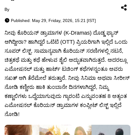
By
Published: May 29, Friday, 2026, 15:21 [IST]
ನೀವು ಕೊರಿಯನ್ ಡ್ರಾಮಾಗಳ (K-Dramas) ದೊಡ್ಡ ಫ್ಯಾನ್
ಆಗಿದ್ದೀರಾ? ಹಾಗಿದ್ದರೆ ಒಟಿಟಿ (OTT) ಪ್ರಿಯರಿಗಾಗಿ ಇಲ್ಲಿದೆ ಒಂದು
ಸೂಪರ್ ಲಿಸ್ಟ್. ಸಾಮಾನ್ಯವಾಗಿ ಕೊರಿಯನ್ ಸರಣಿಗಳಲ್ಲಿ ನಟನೆ,
ಚಿತ್ರಕಥೆ ಮತ್ತು ಕಥೆ ಹೇಳುವ ಶೈಲಿ ಅದ್ಭುತವಾಗಿರುತ್ತದೆ. ಅದರಲ್ಲೂ
ಎಮೋಷನಲ್ ಮತ್ತು ಹಾರ್ಟ್ ಟಚಿಂಗ್ ಕಥೆಗಳನ್ನಂತೂ ಅವರು
ಸಖತ್ ಆಗಿ ತೆರೆಮೇಲೆ ತರುತ್ತಾರೆ. ನೀವು ಸಿನಿಮಾ ಅಥವಾ ಸೀರೀಸ್
ನೋಡಿ ಕಣ್ಣೀರು ಹಾಕಿ ತುಂಬಾನೇ ದಿನಗಳಾಗಿದ್ದರೆ, ನಿಮ್ಮ
ಕಣ್ಣಾಲಿಗಳು ಒದ್ದೆಯಾಗುವುದು ಗ್ಯಾರಂಟಿ ಎನ್ನುವಂತಹ 8 ಅತ್ಯಂತ
ಎಮೋಷನಲ್ ಕೊರಿಯನ್ ಡ್ರಾಮಾಗಳ ಕಂಪ್ಲೀಟ್ ಲಿಸ್ಟ್ ಇಲ್ಲಿದೆ
ನೋಡಿ!