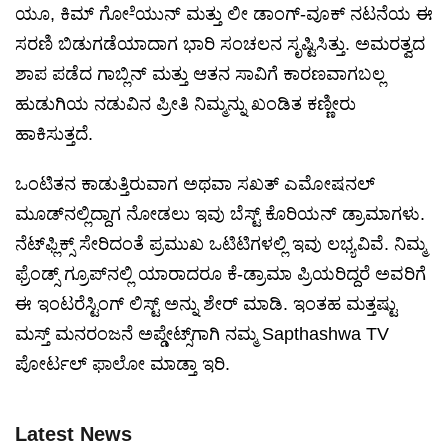
ಯೂ, ಕಿಮ್ ಗೋ-ೆಯುನ್ ಮತ್ತು ಲೀ ಡಾಂಗ್-ವೂಕ್ ನಟನೆಯ ಈ
ಸರಣಿ ಬಿಡುಗಡೆಯಾದಾಗ ಭಾರಿ ಸಂಚಲನ ಸೃಷ್ಟಿಸಿತ್ತು. ಅಮರತ್ವದ
ಶಾಪ ಪಡೆದ ಗಾಬ್ಲಿನ್ ಮತ್ತು ಆತನ ಸಾವಿಗೆ ಕಾರಣವಾಗಬಲ್ಲ
ಹುಡುಗಿಯ ನಡುವಿನ ಪ್ರೀತಿ ನಿಮ್ಮನ್ನು ಖಂಡಿತ ಕಣ್ಣೀರು
ಹಾಕಿಸುತ್ತದೆ.
ಒಂಟಿತನ ಕಾಡುತ್ತಿರುವಾಗ ಅಥವಾ ಸಖತ್ ಎಮೋಷನಲ್
ಮೂಡ್‌ನಲ್ಲಿದ್ದಾಗ ನೋಡಲು ಇವು ಬೆಸ್ಟ್ ಕೊರಿಯನ್ ಡ್ರಾಮಾಗಳು.
ನೆಟ್‌ಫ್ಲಿಕ್ಸ್ ಸೇರಿದಂತೆ ಪ್ರಮುಖ ಒಟಿಟಿಗಳಲ್ಲಿ ಇವು ಲಭ್ಯವಿವೆ. ನಿಮ್ಮ
ಫ್ರೆಂಡ್ಸ್ ಗ್ರೂಪ್‌ನಲ್ಲಿ ಯಾರಾದರೂ ಕೆ-ಡ್ರಾಮಾ ಪ್ರಿಯರಿದ್ದರೆ ಅವರಿಗೆ
ಈ ಇಂಟರೆಸ್ಟಿಂಗ್ ಲಿಸ್ಟ್ ಅನ್ನು ಶೇರ್ ಮಾಡಿ. ಇಂತಹ ಮತ್ತಷ್ಟು
ಮಸ್ತ್ ಮನರಂಜನೆ ಅಪ್ಡೇಟ್ಸ್‌ಗಾಗಿ ನಮ್ಮ Sapthashwa TV
ಪೋರ್ಟಲ್ ಫಾಲೋ ಮಾಡ್ತಾ ಇರಿ.
Latest News