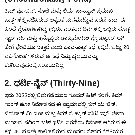
ಕಿಮ್ ವೂ-ಬಿನ್, ಸೂಜಿ ಮತ್ತು ಲಿಮ್ ಜು-ಹ್ವಾನ್ ಪ್ರಮುಖ
ಪಾತ್ರಗಳಲ್ಲಿ ನಟಿಸಿರುವ ಅತ್ಯಂತ ಮನಮುಟ್ಟುವ ಸರಣಿ ಇದು. ಈ
ಹಿಂದೆ ಪ್ರೇಮಿಗಳಾಗಿದ್ದ ಇಬ್ಬರು, ನಂತರದ ದಿನಗಳಲ್ಲಿ ಒಬ್ಬರು ದೊಡ್ಡ
ಸ್ಟಾರ್ ನಟ ಮತ್ತು ಇನ್ನೊಬ್ಬರು ಡಾಕ್ಯುಮೆಂಟರಿ ಪ್ರೊಡ್ಯೂಸರ್ ಆಗಿ
ಹೇಗೆ ಭೇಟಿಯಾಗುತ್ತಾರೆ ಎಂಬ ಭಾವನಾತ್ಮಕ ಕಥೆ ಇಲ್ಲಿದೆ. ಒಟ್ಟು 20
ಎಪಿಸೋಡ್‌ಗಳಿರುವ ಈ ಕಥೆ ನಿಮ್ಮ ಹೃದಯವನ್ನು
ಕರಗಿಸುವುದರಲ್ಲಿ ಸಂಶಯವಿಲ್ಲ.
2. ಥರ್ಟಿ-ನೈನ್ (Thirty-Nine)
ಇದು 2022ರಲ್ಲಿ ಬಿಡುಗಡೆಯಾದ ಸೂಪರ್ ಹಿಟ್ ಸರಣಿ. ಕಿಮ್
ಸಾಂಗ್-ಹೋ ನಿರ್ದೇಶನದ ಈ ಡ್ರಾಮಾದಲ್ಲಿ ಸನ್ ಯೆ-ಜಿನ್,
ಜಿಯೋನ್ ಮಿ-ದೋ ಮತ್ತು ಕಿಮ್ ಜಿ-ಹ್ಯುನ್ ನಟಿಸಿದ್ದಾರೆ. ಚೀನಾ
ಮೂಲದ ‘ನಥಿಂಗ್ ಬಟ್ ಥರ್ಟಿ’ ಸರಣಿಯ ರಿಮೇಕ್ ಆಗಿರುವ ಈ
ಕಥೆ, 40 ವರ್ಷಕ್ಕೆ ಕಾಲಿಡಲಿರುವ ಮೂವರು ಜೀವದ ಗೆಳತಿಯರ