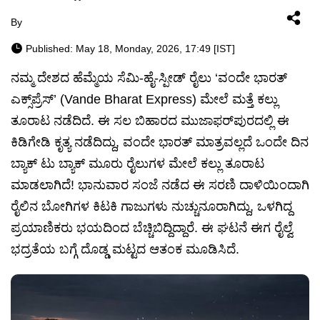
By
Published: May 18, Monday, 2026, 17:49 [IST]
ನಮ್ಮ ದೇಶದ ಹೆಮ್ಮೆಯ ಸೆಮಿ-ಹೈ-ಸ್ಪೀಡ್ ರೈಲು ‘ವಂದೇ ಭಾರತ್
ಎಕ್ಸ್‌ಪ್ರೆಸ್’ (Vande Bharat Express) ಮೇಲೆ ಮತ್ತೆ ಕಲ್ಲು
ತೂರಾಟ ನಡೆದಿದೆ. ಈ ಸಲ ಬಿಹಾರದ ಮುಜಾಫರ್‌ಪುರದಲ್ಲಿ ಈ
ಕಿಡಿಗೇಡಿ ಕೃತ್ಯ ನಡೆದಿದ್ದು, ವಂದೇ ಭಾರತ್ ಮಾತ್ರವಲ್ಲದೆ ಒಂದೇ ದಿನ
ಬ್ಯಾಕ್ ಟು ಬ್ಯಾಕ್ ಮೂರು ರೈಲುಗಳ ಮೇಲೆ ಕಲ್ಲು ತೂರಾಟ
ಮಾಡಲಾಗಿದೆ! ಭಾನುವಾರ ಸಂಜೆ ನಡೆದ ಈ ಸರಣಿ ದಾಳಿಯಿಂದಾಗಿ
ರೈಲಿನ ಬೋಗಿಗಳ ಕಿಟಕಿ ಗಾಜುಗಳು ನುಚ್ಚುನೂರಾಗಿದ್ದು, ಒಳಗಿದ್ದ
ಪ್ರಯಾಣಿಕರು ಭಯದಿಂದ ಬೆಚ್ಚಿಬಿದ್ದಿದ್ದಾರೆ. ಈ ಘಟನೆ ಈಗ ರೈಲ್ವೆ
ಭದ್ರತೆಯ ಬಗ್ಗೆ ದೊಡ್ಡ ಮಟ್ಟದ ಆತಂಕ ಮೂಡಿಸಿದೆ.