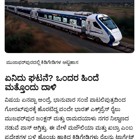
ಮುಜಾಫರ್‌ಪುರದಲ್ಲಿ ಕಿಡಿಗೇಡಿಗಳ ಅಟ್ಟಹಾಸ
ಏನಿದು ಘಟನೆ? ಒಂದರ ಹಿಂದೆ
ಮತ್ತೊಂದು ದಾಳಿ
ವಿಷಯ ಏನಪ್ಪಾ ಅಂದ್ರೆ, ಭಾನುವಾರ ಸಂಜೆ ಪಾಟಲಿಪುತ್ರದಿಂದ
ಗೋರಖ್‌ಪುರಕ್ಕೆ ಹೊರಟಿದ್ದ ವಂದೇ ಭಾರತ್ ಎಕ್ಸ್‌ಪ್ರೆಸ್ ರೈಲು
ಮುಜಫರ್‌ಪುರ ಜಂಕ್ಷನ್ ಮತ್ತು ರಾಮದಯಾಳು ನಗರ ನಿಲ್ದಾಣದ
ನಡುವೆ ಪಾಸ್ ಆಗ್ತಿತ್ತು. ಈ ವೇಳೆ ಮಜೌಲಿಯಾ ಮತ್ತು ಖಬ್ರಾ ಎಂಬ
ಪ್ರದೇಶಗಳ ಬಳಿ ಹೊಂಚು ಹಾಕಿದ್ದ ಕಿಡಿಗೇಡಿಗಳು ರೈಲನ್ನು ಟಾರ್ಗೆಟ್