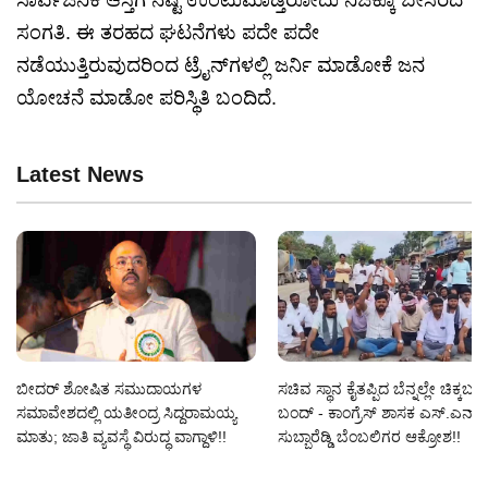
ಸಾರ್ವಜನಿಕ ಆಸ್ತಿಗೆ ನಷ್ಟ ಉಂಟುಮಾಡ್ತಿರೋದು ನಿಜಕ್ಕೂ ಬೇಸರದ
ಸಂಗತಿ. ಈ ತರಹದ ಘಟನೆಗಳು ಪದೇ ಪದೇ
ನಡೆಯುತ್ತಿರುವುದರಿಂದ ಟ್ರೈನ್‌ಗಳಲ್ಲಿ ಜರ್ನಿ ಮಾಡೋಕೆ ಜನ
ಯೋಚನೆ ಮಾಡೋ ಪರಿಸ್ಥಿತಿ ಬಂದಿದೆ.
Latest News
ಬೀದರ್ ಶೋಷಿತ ಸಮುದಾಯಗಳ
ಸಚಿವ ಸ್ಥಾನ ಕೈತಪ್ಪಿದ ಬೆನ್ನಲ್ಲೇ ಚಿಕ್ಕಬಳ್
ಸಮಾವೇಶದಲ್ಲಿ ಯತೀಂದ್ರ ಸಿದ್ದರಾಮಯ್ಯ
ಬಂದ್ - ಕಾಂಗ್ರೆಸ್ ಶಾಸಕ ಎಸ್‌.ಎನ್‌.
ಮಾತು; ಜಾತಿ ವ್ಯವಸ್ಥೆ ವಿರುದ್ಧ ವಾಗ್ದಾಳಿ!!
ಸುಬ್ಬಾರೆಡ್ಡಿ ಬೆಂಬಲಿಗರ ಆಕ್ರೋಶ!!