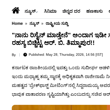
ನ್ಯೂಸ್
ಸಿನಿಮಾ
ಚಿನ್ನದ ದರ
ಹಣಕಾಸು
Home
»
ನ್ಯೂಸ್
»
ರಾಷ್ಟ್ರೀಯ ಸುದ್ದಿ
"ನಾನು ರಿಸೈನ್ ಮಾಡ್ತೇನೆ" ಅಂದಾಗ ಇಡ
ರಹಸ್ಯ ಬಿಚ್ಚಿಟ್ಟ ಆರ್. ಬಿ. ತಿಮ್ಮಾಪುರ!!
Published: May 28, Thursday, 2026, 14:56 [IST]
By
ಕರ್ನಾಟಕ ರಾಜಕೀಯದಲ್ಲಿ ಇವತ್ತು ಒಂದು ಸುದೀರ್ಘ ಆಡಳಿತ
ಇಂದು ಮಧ್ಯಾಹ್ನ ತಮ್ಮ ಸ್ಥಾನಕ್ಕೆ ಅಧಿಕೃತವಾಗಿ ರಾಜೀನಾಮೆ ನೀಡು
ಮಹತ್ವದ ‘ಬ್ರೇಕ್​ಫಾಸ್ಟ್​ ಮೀಟಿಂಗ್’ನಲ್ಲಿ ಸಿದ್ದರಾಮಯ್ಯ 
ಭಾವುಕ ವಾತಾವರಣ ಸೃಷ್ಟಿಯಾಗಿತ್ತು ಎಂಬುದನ್ನು ಸಚಿವ ಆರ್. ಬಿ