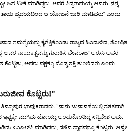
ೋ ಜನ ಟೀಕೆ ಮಾಡಿದ್ದರು. ಆದರೆ ಸಿದ್ದರಾಮಯ್ಯ ಅವರು 'ನನ್ನ
' ಎಂದು ತಾಯಿ ಹೃದಯದಿಂದ ಆ ಯೋಜನೆ ಜಾರಿ ಮಾಡಿದರು" ಎಂದು
ಾದ ಸಮಸ್ಯೆಯನ್ನು ಕೈಗೆತ್ತಿಕೊಂಡು ರಾಜ್ಯದ ಹಿಂದುಳಿದ, ಶೋಷಿತ
ರೆಸ್ ಪಕ್ಷ ಅವರ ನಾಯಕತ್ವವನ್ನು ಗುರುತಿಸಿ ದೇವರಾಜ್ ಅರಸು ಅವರ
ೊಟ್ಟಿತು, ಅವರು ಪಕ್ಷಕ್ಕೂ ದೊಡ್ಡ ಶಕ್ತಿ ತುಂಬಿದರು ಎಂದು
ರುಜೀವ ಕೊಟ್ಟರು!"
 ತಿಮ್ಮಾಪುರ ಭಾವುಕರಾದರು. "ನಾನು ಚುನಾವಣೆಯಲ್ಲಿ ಸತತವಾಗಿ
 ಇಷ್ಟಕ್ಕೇ ಮುಗಿದು ಹೋಯ್ತು ಅಂದುಕೊಂಡಿದ್ದ ಸನ್ನಿವೇಶ ಅದು.
ಿದು ಎಂಎಲ್‌ಸಿ ಮಾಡಿದರು, ಸಚಿವ ಸ್ಥಾನವನ್ನೂ ಕೊಟ್ಟರು. ಅಷ್ಟೇ