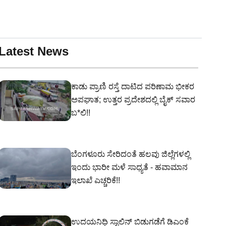
Latest News
ಕಾಡು ಪ್ರಾಣಿ ರಸ್ತೆ ದಾಟಿದ ಪರಿಣಾಮ ಭೀಕರ
ಅಪಘಾತ; ಉತ್ತರ ಪ್ರದೇಶದಲ್ಲಿ ಬೈಕ್ ಸವಾರ
ಬ*ಲಿ!!
ಬೆಂಗಳೂರು ಸೇರಿದಂತೆ ಹಲವು ಜಿಲ್ಲೆಗಳಲ್ಲಿ
ಇಂದು ಭಾರೀ ಮಳೆ ಸಾಧ್ಯತೆ - ಹವಾಮಾನ
ಇಲಾಖೆ ಎಚ್ಚರಿಕೆ!!
ಉದಯನಿಧಿ ಸ್ಟಾಲಿನ್ ಬಿಡುಗಡೆಗೆ ಡಿಎಂಕೆ