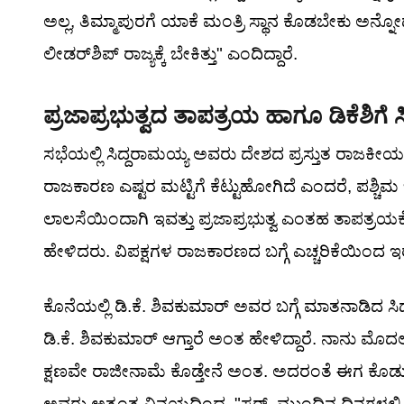
ಅಲ್ಲ, ತಿಮ್ಮಾಪುರಗೆ ಯಾಕೆ ಮಂತ್ರಿ ಸ್ಥಾನ ಕೊಡಬೇಕು ಅನ್
ಲೀಡರ್‌ಶಿಪ್ ರಾಜ್ಯಕ್ಕೆ ಬೇಕಿತ್ತು" ಎಂದಿದ್ದಾರೆ.
ಪ್ರಜಾಪ್ರಭುತ್ವದ ತಾಪತ್ರಯ ಹಾಗೂ ಡಿಕೆಶಿಗೆ ಸ
ಸಭೆಯಲ್ಲಿ ಸಿದ್ದರಾಮಯ್ಯ ಅವರು ದೇಶದ ಪ್ರಸ್ತುತ ರಾಜಕೀಯ ಸ್ಥಿ
ರಾಜಕಾರಣ ಎಷ್ಟರ ಮಟ್ಟಿಗೆ ಕೆಟ್ಟುಹೋಗಿದೆ ಎಂದರೆ, ಪಶ್ಚಿ
ಲಾಲಸೆಯಿಂದಾಗಿ ಇವತ್ತು ಪ್ರಜಾಪ್ರಭುತ್ವ ಎಂತಹ ತಾಪತ್ರಯಕ್ಕ
ಹೇಳಿದರು. ವಿಪಕ್ಷಗಳ ರಾಜಕಾರಣದ ಬಗ್ಗೆ ಎಚ್ಚರಿಕೆಯಿಂದ ಇರ
ಕೊನೆಯಲ್ಲಿ ಡಿ.ಕೆ. ಶಿವಕುಮಾರ್ ಅವರ ಬಗ್ಗೆ ಮಾತನಾಡಿದ ಸಿ
ಡಿ.ಕೆ. ಶಿವಕುಮಾರ್ ಆಗ್ತಾರೆ ಅಂತ ಹೇಳಿದ್ದಾರೆ. ನಾನು 
ಕ್ಷಣವೇ ರಾಜೀನಾಮೆ ಕೊಡ್ತೇನೆ ಅಂತ. ಅದರಂತೆ ಈಗ ಕೊಡುತ್ತಿ
ಅವರು ಅತ್ಯಂತ ವಿನಯದಿಂದ, "ಸರ್, ಮುಂದಿನ ದಿನಗಳಲ್ಲಿ ನ