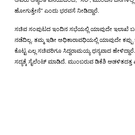
ಹೋಗುತ್ತೇನೆ" ಎಂದು ಭರವಸೆ ನೀಡಿದ್ದಾರೆ.
ಸಚಿವ ಸಂಪುಟದ ಇಂದಿನ ಸಭೆಯಲ್ಲಿ ಯಾವುದೇ ಇಲಾಖೆ ಬದಲ
ನಡೆದಿಲ್ಲ. ತಮ್ಮ ಇಡೀ ಅಧಿಕಾರಾವಧಿಯಲ್ಲಿ ಯಾವುದೇ ಕಪ
ಕೊಟ್ಟ ಎಲ್ಲ ಸಚಿವರಿಗೂ ಸಿದ್ದರಾಮಯ್ಯ ಧನ್ಯವಾದ ಹೇಳಿದ್
ಸದ್ಯಕ್ಕೆ ಸೈಲೆಂಟ್ ಮಾಡಿದೆ. ಮುಂಬರುವ ಡಿಕೆಶಿ ಆಡಳಿತದತ