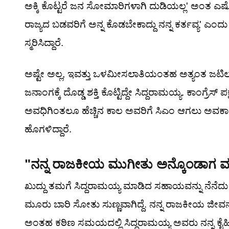
ಅಕ್ಕಿ ಕೊಟ್ಟರೆ ಜನ ಸೋಮಾರಿಗಳಾಗಿ ದುಡಿಯಲ್ಲ' ಅಂತ ಎಷ್ಟ
ರಾಜ್ಯದ ಬಡವರಿಗೆ ಅನ್ನ ಕೊಡಬೇಕಾದ್ದು ನನ್ನ ಕರ್ತವ್ಯ
ಸ್ಮರಿಸಿದ್ದಾರೆ.
ಅಷ್ಟೇ ಅಲ್ಲ, ಇವತ್ತು ಒಳಮೀಸಲಾತಿಯಂತಹ ಅತ್ಯಂತ ಜಟಿಲವ
ಜನಾಂಗಕ್ಕೆ ದೊಡ್ಡ ಶಕ್ತಿ ಕೊಟ್ಟಿದ್ದೇ ಸಿದ್ದರಾಮಯ್ಯ. ಕಾಂಗ್
ಅವಧಿಗಿಂತಲೂ ಹೆಚ್ಚಿನ ಕಾಲ ಅವರಿಗೆ ಸಿಎಂ ಆಗಲು ಅವಕಾಶ ಕ
ಹೊಗಳಿದ್ದಾರೆ.
"ನನ್ನ ರಾಜಕೀಯ ಮುಗೀತು ಅನ್ಕೊಂಡಾಗ ಮ
ಖುದ್ದು ತಮಗೆ ಸಿದ್ದರಾಮಯ್ಯ ಮಾಡಿದ ಸಹಾಯವನ್ನು ನೆನೆದು
ಮೂರು ಬಾರಿ ಸೋತು ಸುಣ್ಣವಾಗಿದ್ದೆ. ನನ್ನ ರಾಜಕೀಯ ಜೀವನ
ಅಂತಹ ಕಠಿಣ ಸಮಯದಲ್ಲಿ ಸಿದ್ದರಾಮಯ್ಯ ಅವರು ನನ್ನ ಕೈಹಿಡ