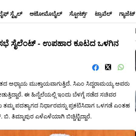
ಲೈಫ್ ಸ್ಟೈಲ್
ಆಟೋಮೊಬೈಲ್
ಸ್ಪೋರ್ಟ್ಸ್
ಟ್ರಾವೆಲ್
ಗ್ಯಾಜೆಟ್
ೀ ಸಭೆ ಸೈಲೆಂಟ್ - ಉಪಹಾರ ಕೂಟದ ಒಳಗಿನ
ದ ಅಧ್ಯಾಯ ಮುಕ್ತಾಯವಾಗುತ್ತಿದೆ. ಸಿಎಂ ಸಿದ್ದರಾಮಯ್ಯ ಅವರು
ತ್ತಿದ್ದಾರೆ. ಈ ಹಿನ್ನೆಲೆಯಲ್ಲಿ ಇಂದು ಬೆಳಗ್ಗೆ ನಡೆದ ಸಚಿವರ
ಅವರು ತಮ್ಮ ಪದತ್ಯಾಗದ ನಿರ್ಧಾರವನ್ನು ಪ್ರಕಟಿಸಿದಾಗ ಒಳಗಡೆ ಎಂತಹ
. ತಿಮ್ಮಾಪುರ ಎಳೆಎಳೆಯಾಗಿ ಬಿಚ್ಚಿಟ್ಟಿದ್ದಾರೆ.