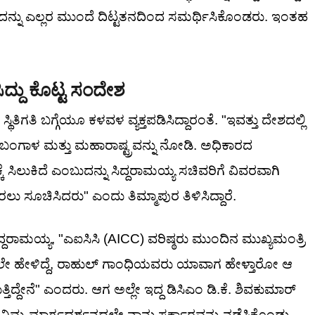
ನೋದನ್ನು ಎಲ್ಲರ ಮುಂದೆ ದಿಟ್ಟತನದಿಂದ ಸಮರ್ಥಿಸಿಕೊಂಡರು. ಇಂತಹ
ಿದ್ದು ಕೊಟ್ಟ ಸಂದೇಶ
ತಿಗತಿ ಬಗ್ಗೆಯೂ ಕಳವಳ ವ್ಯಕ್ತಪಡಿಸಿದ್ದಾರಂತೆ. "ಇವತ್ತು ದೇಶದಲ್ಲಿ
ಮ ಬಂಗಾಳ ಮತ್ತು ಮಹಾರಾಷ್ಟ್ರವನ್ನು ನೋಡಿ. ಅಧಿಕಾರದ
ೆ ಸಿಲುಕಿದೆ ಎಂಬುದನ್ನು ಸಿದ್ದರಾಮಯ್ಯ ಸಚಿವರಿಗೆ ವಿವರವಾಗಿ
ಲು ಸೂಚಿಸಿದರು" ಎಂದು ತಿಮ್ಮಾಪುರ ತಿಳಿಸಿದ್ದಾರೆ.
ದ್ದರಾಮಯ್ಯ, "ಎಐಸಿಸಿ (AICC) ವರಿಷ್ಠರು ಮುಂದಿನ ಮುಖ್ಯಮಂತ್ರಿ
ಮೊದಲೇ ಹೇಳಿದ್ದೆ, ರಾಹುಲ್ ಗಾಂಧಿಯವರು ಯಾವಾಗ ಹೇಳ್ತಾರೋ ಆ
ದ್ದೇನೆ" ಎಂದರು. ಆಗ ಅಲ್ಲೇ ಇದ್ದ ಡಿಸಿಎಂ ಡಿ.ಕೆ. ಶಿವಕುಮಾರ್
ಿಮ್ಮ ಮಾರ್ಗದರ್ಶನದಲ್ಲೇ ನಾನು ಸರ್ಕಾರವನ್ನು ನಡೆಸಿಕೊಂಡು