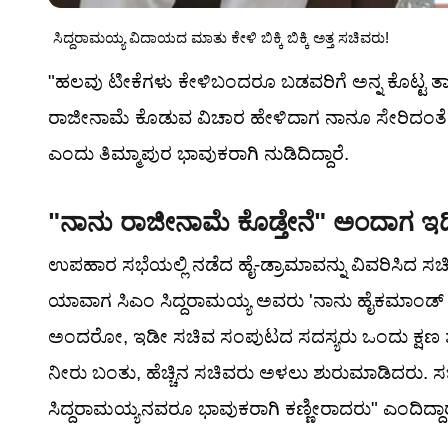
ಸಿದ್ದರಾಮಯ್ಯ ವಿದಾಯದ ಮಾತು ಕೇಳಿ ಬಿಕ್ಕಿ ಬಿಕ್ಕಿ ಅತ್ತ ಸಚಿವರು!
"ಹಲವು ಟೀಕೆಗಳು ಕೇಳಿಬಂದರೂ ಬಡವರಿಗೆ ಅನ್ನ ಕೊಟ್ಟ ತಾ
ರಾಜೀನಾಮೆ ಕೊಡುವ ವಿಚಾರ ಹೇಳಿದಾಗ ನಾನೂ ಸೇರಿದಂತೆ ಅಲ್ಲಿ
ಎಂದು ತಿಮ್ಮಾಪುರ ಭಾವುಕರಾಗಿ ನುಡಿದಿದ್ದಾರೆ.
"ನಾನು ರಾಜೀನಾಮೆ ಕೊಡ್ತೇನೆ" ಅಂದಾಗ ಇಡ
ಉಪಹಾರ ಸಭೆಯಲ್ಲಿ ನಡೆದ ಹೈ-ಡ್ರಾಮಾವನ್ನು ವಿವರಿಸಿದ ಸಚಿವ 
ಯಾವಾಗ ಸಿಎಂ ಸಿದ್ದರಾಮಯ್ಯ ಅವರು 'ನಾನು ಹೈಕಮಾಂಡ್ ಸೂಚ
ಅಂದರೋ, ಇಡೀ ಸಚಿವ ಸಂಪುಟದ ಸದಸ್ಯರು ಒಂದು ಕ್ಷಣ ಶಾಕ
ನೀರು ಬಂತು, ಹೆಚ್ಚಿನ ಸಚಿವರು ಅಳಲು ಶುರುಮಾಡಿದರು. ಸಚ
ಸಿದ್ದರಾಮಯ್ಯನವರೂ ಭಾವುಕರಾಗಿ ಕಣ್ಣೀರಾದರು" ಎಂದಿದ್ದಾರ