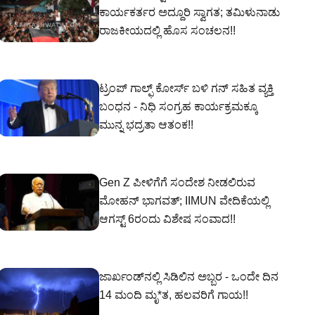
ಕಾರ್ಯಕರ್ತರ ಅದ್ದೂರಿ ಸ್ವಾಗತ; ತಮಿಳುನಾಡು
ರಾಜಕೀಯದಲ್ಲಿ ಹೊಸ ಸಂಚಲನ!!
ಟ್ರಂಪ್ ಗಾಲ್ಫ್ ಕೋರ್ಸ್ ಬಳಿ ಗನ್‌ ಸಹಿತ ವ್ಯಕ್ತಿ
ಬಂಧನ - ನಿಧಿ ಸಂಗ್ರಹ ಕಾರ್ಯಕ್ರಮಕ್ಕೂ
ಮುನ್ನ ಭದ್ರತಾ ಆತಂಕ!!
Gen Z ಪೀಳಿಗೆಗೆ ಸಂದೇಶ ನೀಡಲಿರುವ
ಮೋಹನ್ ಭಾಗವತ್; IIMUN ವೇದಿಕೆಯಲ್ಲಿ
ಆಗಸ್ಟ್ 6ರಂದು ವಿಶೇಷ ಸಂವಾದ!!
ಜಾರ್ಖಂಡ್‌ನಲ್ಲಿ ಸಿಡಿಲಿನ ಅಬ್ಬರ - ಒಂದೇ ದಿನ
14 ಮಂದಿ ಮೃ*ತ, ಹಲವರಿಗೆ ಗಾಯ!!