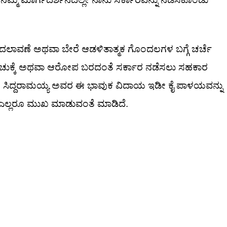
ಾವಣೆ ಅಥವಾ ಬೇರೆ ಆಡಳಿತಾತ್ಮಕ ಗೊಂದಲಗಳ ಬಗ್ಗೆ ಚರ್ಚೆ
್ಪು ಚುಕ್ಕೆ ಅಥವಾ ಆರೋಪ ಬರದಂತೆ ಸರ್ಕಾರ ನಡೆಸಲು ಸಹಕಾರ
ದಾರೆ. ಸಿದ್ದರಾಮಯ್ಯ ಅವರ ಈ ಭಾವುಕ ವಿದಾಯ ಇಡೀ ಕೈ ಪಾಳಯವನ್ನು
್ತ ಎಲ್ಲರೂ ಮುಖ ಮಾಡುವಂತೆ ಮಾಡಿದೆ.