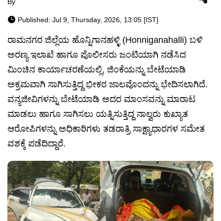
By
Published: Jul 9, Thursday, 2026, 13:05 [IST]
ರಾಮನಗರ ಜಿಲ್ಲೆಯ ಹೊನ್ನಿಗಾನಹಳ್ಳಿ (Honniganahalli) ಬಳಿ
ಅರಣ್ಯ ಇಲಾಖೆ ಹಾಗೂ ಪೊಲೀಸರು ಜಂಟಿಯಾಗಿ ನಡೆಸಿದ
ಮಿಂಚಿನ ಕಾರ್ಯಾಚರಣೆಯಲ್ಲಿ, ಜಿಂಕೆಯನ್ನು ಬೇಟೆಯಾಡಿ
ಅಕ್ರಮವಾಗಿ ಸಾಗಿಸುತ್ತಿದ್ದ ಭೀಕರ ಜಾಲವೊಂದನ್ನು ಭೇದಿಸಲಾಗಿದೆ.
ವನ್ಯಜೀವಿಗಳನ್ನು ಬೇಟೆಯಾಡಿ ಅದರ ಮಾಂಸವನ್ನು ಮಾರಾಟ
ಮಾಡಲು ಹಾಗೂ ಸಾಗಿಸಲು ಯತ್ನಿಸುತ್ತಿದ್ದ ನಾಲ್ವರು ಕುಖ್ಯಾತ
ಆರೋಪಿಗಳನ್ನು ಅಧಿಕಾರಿಗಳು ತಡರಾತ್ರಿ ಸಾಕ್ಷ್ಯಾಧಾರಗಳ ಸಮೇತ
ವಶಕ್ಕೆ ಪಡೆದಿದ್ದಾರೆ.