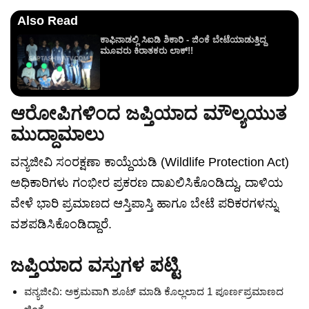
Also Read
ಕಾಫಿನಾಡಲ್ಲಿ ಸಿಐಡಿ ಶಿಕಾರಿ - ಜಿಂಕೆ ಬೇಟೆಯಾಡುತ್ತಿದ್ದ
ಮೂವರು ಕಿರಾತಕರು ಲಾಕ್!!
ಆರೋಪಿಗಳಿಂದ ಜಪ್ತಿಯಾದ ಮೌಲ್ಯಯುತ
ಮುದ್ದಾಮಾಲು
ವನ್ಯಜೀವಿ ಸಂರಕ್ಷಣಾ ಕಾಯ್ದೆಯಡಿ (Wildlife Protection Act)
ಅಧಿಕಾರಿಗಳು ಗಂಭೀರ ಪ್ರಕರಣ ದಾಖಲಿಸಿಕೊಂಡಿದ್ದು, ದಾಳಿಯ
ವೇಳೆ ಭಾರಿ ಪ್ರಮಾಣದ ಆಸ್ತಿಪಾಸ್ತಿ ಹಾಗೂ ಬೇಟೆ ಪರಿಕರಗಳನ್ನು
ವಶಪಡಿಸಿಕೊಂಡಿದ್ದಾರೆ.
ಜಪ್ತಿಯಾದ ವಸ್ತುಗಳ ಪಟ್ಟಿ
ವನ್ಯಜೀವಿ: ಅಕ್ರಮವಾಗಿ ಶೂಟ್ ಮಾಡಿ ಕೊಲ್ಲಲಾದ 1 ಪೂರ್ಣಪ್ರಮಾಣದ