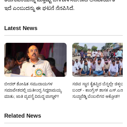
ಇದೆ ಎಂಬುದನ್ನು ಈ ಘಟನೆ ನೆನಪಿಸಿದೆ.
Latest News
ಬೀದರ್ ಶೋಷಿತ ಸಮುದಾಯಗಳ
ಸಚಿವ ಸ್ಥಾನ ಕೈತಪ್ಪಿದ ಬೆನ್ನಲ್ಲೇ ಚಿಕ್ಕಬಳ್
ಸಮಾವೇಶದಲ್ಲಿ ಯತೀಂದ್ರ ಸಿದ್ದರಾಮಯ್ಯ
ಬಂದ್ - ಕಾಂಗ್ರೆಸ್ ಶಾಸಕ ಎಸ್‌.ಎನ್‌.
ಮಾತು; ಜಾತಿ ವ್ಯವಸ್ಥೆ ವಿರುದ್ಧ ವಾಗ್ದಾಳಿ!!
ಸುಬ್ಬಾರೆಡ್ಡಿ ಬೆಂಬಲಿಗರ ಆಕ್ರೋಶ!!
Related News