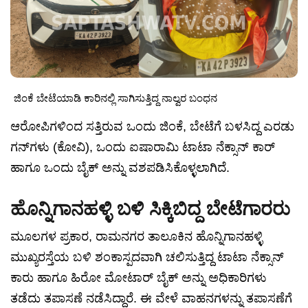
ಜಿಂಕೆ ಬೇಟೆಯಾಡಿ ಕಾರಿನಲ್ಲಿ ಸಾಗಿಸುತ್ತಿದ್ದ ನಾಲ್ವರ ಬಂಧನ
ಆರೋಪಿಗಳಿಂದ ಸತ್ತಿರುವ ಒಂದು ಜಿಂಕೆ, ಬೇಟೆಗೆ ಬಳಸಿದ್ದ ಎರಡು
ಗನ್‌ಗಳು (ಕೋವಿ), ಒಂದು ಐಷಾರಾಮಿ ಟಾಟಾ ನೆಕ್ಸಾನ್ ಕಾರ್
ಹಾಗೂ ಒಂದು ಬೈಕ್ ಅನ್ನು ವಶಪಡಿಸಿಕೊಳ್ಳಲಾಗಿದೆ.
ಹೊನ್ನಿಗಾನಹಳ್ಳಿ ಬಳಿ ಸಿಕ್ಕಿಬಿದ್ದ ಬೇಟೆಗಾರರು
ಮೂಲಗಳ ಪ್ರಕಾರ, ರಾಮನಗರ ತಾಲೂಕಿನ ಹೊನ್ನಿಗಾನಹಳ್ಳಿ
ಮುಖ್ಯರಸ್ತೆಯ ಬಳಿ ಶಂಕಾಸ್ಪದವಾಗಿ ಚಲಿಸುತ್ತಿದ್ದ ಟಾಟಾ ನೆಕ್ಸಾನ್
ಕಾರು ಹಾಗೂ ಹಿರೋ ಮೋಟಾರ್ ಬೈಕ್ ಅನ್ನು ಅಧಿಕಾರಿಗಳು
ತಡೆದು ತಪಾಸಣೆ ನಡೆಸಿದ್ದಾರೆ. ಈ ವೇಳೆ ವಾಹನಗಳನ್ನು ತಪಾಸಣೆಗೆ