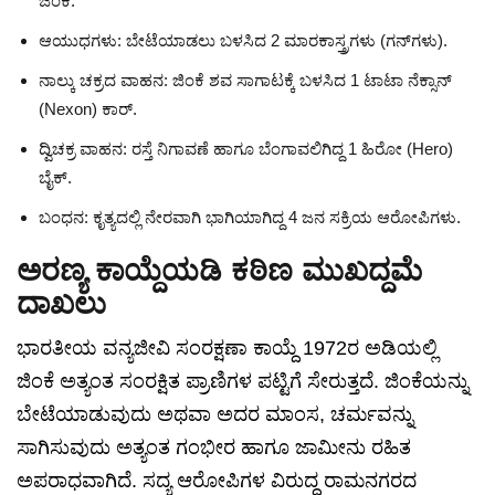
ಜಿಂಕೆ.
ಆಯುಧಗಳು: ಬೇಟೆಯಾಡಲು ಬಳಸಿದ 2 ಮಾರಕಾಸ್ತ್ರಗಳು (ಗನ್‌ಗಳು).
ನಾಲ್ಕು ಚಕ್ರದ ವಾಹನ: ಜಿಂಕೆ ಶವ ಸಾಗಾಟಕ್ಕೆ ಬಳಸಿದ 1 ಟಾಟಾ ನೆಕ್ಸಾನ್
(Nexon) ಕಾರ್.
ದ್ವಿಚಕ್ರ ವಾಹನ: ರಸ್ತೆ ನಿಗಾವಣೆ ಹಾಗೂ ಬೆಂಗಾವಲಿಗಿದ್ದ 1 ಹಿರೋ (Hero)
ಬೈಕ್.
ಬಂಧನ: ಕೃತ್ಯದಲ್ಲಿ ನೇರವಾಗಿ ಭಾಗಿಯಾಗಿದ್ದ 4 ಜನ ಸಕ್ರಿಯ ಆರೋಪಿಗಳು.
ಅರಣ್ಯ ಕಾಯ್ದೆಯಡಿ ಕಠಿಣ ಮುಖದ್ದಮೆ
ದಾಖಲು
ಭಾರತೀಯ ವನ್ಯಜೀವಿ ಸಂರಕ್ಷಣಾ ಕಾಯ್ದೆ 1972ರ ಅಡಿಯಲ್ಲಿ
ಜಿಂಕೆ ಅತ್ಯಂತ ಸಂರಕ್ಷಿತ ಪ್ರಾಣಿಗಳ ಪಟ್ಟಿಗೆ ಸೇರುತ್ತದೆ. ಜಿಂಕೆಯನ್ನು
ಬೇಟೆಯಾಡುವುದು ಅಥವಾ ಅದರ ಮಾಂಸ, ಚರ್ಮವನ್ನು
ಸಾಗಿಸುವುದು ಅತ್ಯಂತ ಗಂಭೀರ ಹಾಗೂ ಜಾಮೀನು ರಹಿತ
ಅಪರಾಧವಾಗಿದೆ. ಸದ್ಯ ಆರೋಪಿಗಳ ವಿರುದ್ಧ ರಾಮನಗರದ