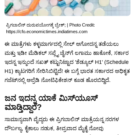
ಪ್ರಿಗಬಾಲಿನ್ ದುರುಪಯೋಗಕ್ಕೆ ಬ್ರೇಕ್; | Photo Credit:
https://cfo.economictimes.indiatimes.com
ಈ ಮಾತ್ರೆಗಳು ಕಳ್ಳಮಾರ್ಗದಲ್ಲಿ ಸೇಲ್ ಆಗೋದನ್ನ ತಡೆಯಲು
ಮತ್ತು ಇಡೀ ಮೆಡಿಕಲ್ ಸಪ್ಲೈ ಚೈನ್‌ಗೆ ಲಗಾಮು ಹಾಕೋಕೆ, ಸರ್ಕಾರ
ಇದನ್ನ ಇನ್ಮುಂದೆ ಸಖತ್ ಕಟ್ಟುನಿಟ್ಟಾದ 'ಶೆಡ್ಯೂಲ್ H1' (Schedule
H1) ಕ್ಯಾಟಗರಿಗೆ ಸೇರಿಸಿಬಿಟ್ಟಿದೆ! ಈ ಬಗ್ಗೆ ಭಾರತ ಸರ್ಕಾರದ ಅಧಿಕೃತ
ಗಜೆಟ್‌ನಲ್ಲಿ ಆಲ್ರೆಡಿ ನೋಟಿಫಿಕೇಶನ್ ಕೂಡ ಹೊರಬಿದ್ದಿದೆ.
ಜನ ಇದನ್ನ ಯಾಕೆ ಮಿಸ್‌ಯೂಸ್
ಮಾಡ್ತಿದ್ದಾರೆ?
ಸಾಮಾನ್ಯವಾಗಿ ವೈದ್ಯರು ಈ ಪ್ರಿಗಬಾಲಿನ್ ಮಾತ್ರೆಯನ್ನ ನರಗಳ
ದೌರ್ಬಲ್ಯ, ಕೈಕಾಲು ನಡುಕ, ತೀವ್ರವಾದ ಮೈಕೈ ನೋವು