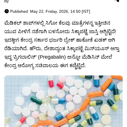
By
Published: May 22, Friday, 2026, 14:50 [IST]
ಮೆಡಿಕಲ್ ಶಾಪ್‌ಗಳಲ್ಲಿ ಸಿಗೋ ಕೆಲವು ಮಾತ್ರೆಗಳನ್ನ ಇತ್ತೀಚಿನ
ಯುವ ಪೀಳಿಗೆ ನಶೆಗಾಗಿ ಬಳಸೋದು ಸಿಕ್ಕಾಪಟ್ಟೆ ಜಾಸ್ತಿ ಆಗ್ಬಿಟ್ಟಿದೆ!
ಇದಕ್ಕೀಗ ಕೇಂದ್ರ ಸರ್ಕಾರ ಭರ್ಜರಿ ಬ್ರೇಕ್ ಹಾಕೋಕೆ ಖಡಕ್ ಆಗಿ
ರೆಡಿಯಾಗಿದೆ. ಹೌದು, ದೇಶಾದ್ಯಂತ ಸಿಕ್ಕಾಪಟ್ಟೆ ಮಿಸ್‌ಯೂಸ್ ಆಗ್ತಾ
ಇದ್ದ 'ಪ್ರಿಗಬಾಲಿನ್' (Pregabalin) ಅನ್ನೋ ಮೆಡಿಸಿನ್ ಮೇಲೆ
ಕೇಂದ್ರ ಆರೋಗ್ಯ ಸಚಿವಾಲಯ ಈಗ ಕಣ್ಣಿಟ್ಟಿದೆ.