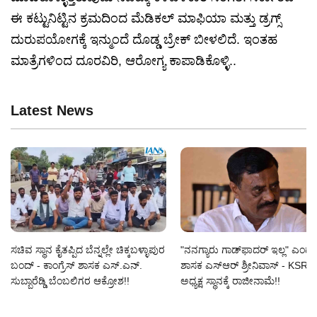
ಈ ಕಟ್ಟುನಿಟ್ಟಿನ ಕ್ರಮದಿಂದ ಮೆಡಿಕಲ್ ಮಾಫಿಯಾ ಮತ್ತು ಡ್ರಗ್ಸ್
ದುರುಪಯೋಗಕ್ಕೆ ಇನ್ಮುಂದೆ ದೊಡ್ಡ ಬ್ರೇಕ್ ಬೀಳಲಿದೆ. ಇಂತಹ
ಮಾತ್ರೆಗಳಿಂದ ದೂರವಿರಿ, ಆರೋಗ್ಯ ಕಾಪಾಡಿಕೊಳ್ಳಿ..
Latest News
ಸಚಿವ ಸ್ಥಾನ ಕೈತಪ್ಪಿದ ಬೆನ್ನಲ್ಲೇ ಚಿಕ್ಕಬಳ್ಳಾಪುರ
"ನನಗ್ಯಾರು ಗಾಡ್‌ಫಾದರ್ ಇಲ್ಲ" ಎಂದ ಗು
ಬಂದ್ - ಕಾಂಗ್ರೆಸ್ ಶಾಸಕ ಎಸ್‌.ಎನ್‌.
ಶಾಸಕ ಎಸ್‌ಆರ್‌ ಶ್ರೀನಿವಾಸ್‌ - KSRT
ಸುಬ್ಬಾರೆಡ್ಡಿ ಬೆಂಬಲಿಗರ ಆಕ್ರೋಶ!!
ಅಧ್ಯಕ್ಷ ಸ್ಥಾನಕ್ಕೆ ರಾಜೀನಾಮೆ!!