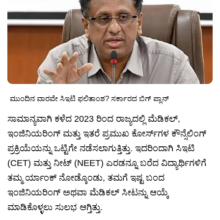
ಮುಂದಿನ ವಾರವೇ ಸಿಇಟಿ ಫಲಿತಾಂಶ? ಸರ್ಕಾರದ ಬಿಗ್ ಪ್ಲಾನ್
ಸಾಮಾನ್ಯವಾಗಿ ಕಳೆದ 2023 ರಿಂದ ರಾಜ್ಯದಲ್ಲಿ ಮೆಡಿಕಲ್,
ಇಂಜಿನಿಯರಿಂಗ್ ಮತ್ತು ಇತರೆ ಪ್ರಮುಖ ಕೋರ್ಸ್‌ಗಳ ಕೌನ್ಸೆಲಿಂಗ್
ಪ್ರಕ್ರಿಯೆಯನ್ನು ಒಟ್ಟಿಗೇ ನಡೆಸಲಾಗುತ್ತಿತ್ತು. ಇದರಿಂದಾಗಿ ಸಿಇಟಿ
(CET) ಮತ್ತು ನೀಟ್ (NEET) ಎರಡನ್ನೂ ಬರೆದ ವಿದ್ಯಾರ್ಥಿಗಳಿಗೆ
ತಮ್ಮ ರ್ಯಾಂಕ್ ನೋಡ್ಕೊಂಡು, ತಮಗೆ ಇಷ್ಟ ಬಂದ
ಇಂಜಿನಿಯರಿಂಗ್ ಅಥವಾ ಮೆಡಿಕಲ್ ಸೀಟನ್ನು ಆಯ್ಕೆ
ಮಾಡಿಕೊಳ್ಳಲು ಸುಲಭ ಆಗ್ತಿತ್ತು.