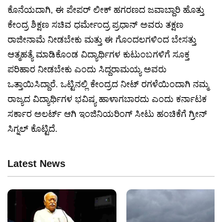
ಕೊನೆಯದಾಗಿ, ಈ ಪೇಪರ್ ಲೀಕ್ ಹಗರಣದ ಜವಾಬ್ದಾರಿ ಹೊತ್ತು
ಕೇಂದ್ರ ಶಿಕ್ಷಣ ಸಚಿವ ಧರ್ಮೇಂದ್ರ ಪ್ರಧಾನ್ ಅವರು ತಕ್ಷಣ
ರಾಜೀನಾಮೆ ನೀಡಬೇಕು ಮತ್ತು ಈ ಗೊಂದಲಗಳಿಂದ ಬೇಸತ್ತು
ಆತ್ಮಹತ್ಯೆ ಮಾಡಿಕೊಂಡ ವಿದ್ಯಾರ್ಥಿಗಳ ಕುಟುಂಬಗಳಿಗೆ ಸೂಕ್ತ
ಪರಿಹಾರ ನೀಡಬೇಕು ಎಂದು ಸಿದ್ದರಾಮಯ್ಯ ಅವರು
ಒತ್ತಾಯಿಸಿದ್ದಾರೆ. ಒಟ್ಟಿನಲ್ಲಿ ಕೇಂದ್ರದ ನೀಟ್ ರಗಳೆಯಿಂದಾಗಿ ನಮ್ಮ
ರಾಜ್ಯದ ವಿದ್ಯಾರ್ಥಿಗಳ ಭವಿಷ್ಯ ಹಾಳಾಗಬಾರದು ಎಂದು ಕರ್ನಾಟಕ
ಸರ್ಕಾರ ಅಲರ್ಟ್ ಆಗಿ ಇಂಜಿನಿಯರಿಂಗ್ ಸೀಟು ಹಂಚಿಕೆಗೆ ಗ್ರೀನ್
ಸಿಗ್ನಲ್ ಕೊಟ್ಟಿದೆ.
Latest News