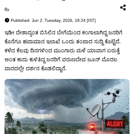
By
Published: Jun 2, Tuesday, 2026, 18:24 [IST]
ಇಡೀ ದೇಶಾದ್ಯಂತ ಬಿಸಿಲಿನ ಬೇಗೆಯಿಂದ ಕಂಗಾಲಾಗಿದ್ದ ಜನರಿಗೆ
ಕೊನೆಗೂ ಹವಾಮಾನ ಇಲಾಖೆ ಒಂದು ತಂಪಾದ ಸುದ್ದಿ ಕೊಟ್ಟಿದೆ.
ಕಳೆದ ಕೆಲವು ದಿನಗಳಿಂದ ಮುಂಗಾರು ಮಳೆ ಯಾವಾಗ ಬರುತ್ತೆ
ಅಂತ ಕಾದು ಕುಳಿತಿದ್ದ ಜನರಿಗೆ ವರುಣದೇವ ಜೂನ್ ಮೊದಲ
ವಾರದಲ್ಲೇ ದರ್ಶನ ಕೊಡಲಿದ್ದಾನೆ.