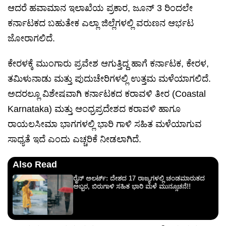
ಆದರೆ ಹವಾಮಾನ ಇಲಾಖೆಯ ಪ್ರಕಾರ, ಜೂನ್ 3 ರಿಂದಲೇ
ಕರ್ನಾಟಕದ ಬಹುತೇಕ ಎಲ್ಲಾ ಜಿಲ್ಲೆಗಳಲ್ಲಿ ವರುಣನ ಆರ್ಭಟ
ಜೋರಾಗಲಿದೆ.
ಕೇರಳಕ್ಕೆ ಮುಂಗಾರು ಪ್ರವೇಶ ಆಗುತ್ತಿದ್ದ ಹಾಗೆ ಕರ್ನಾಟಕ, ಕೇರಳ,
ತಮಿಳುನಾಡು ಮತ್ತು ಪುದುಚೇರಿಗಳಲ್ಲಿ ಉತ್ತಮ ಮಳೆಯಾಗಲಿದೆ.
ಅದರಲ್ಲೂ ವಿಶೇಷವಾಗಿ ಕರ್ನಾಟಕದ ಕರಾವಳಿ ತೀರ (Coastal
Karnataka) ಮತ್ತು ಆಂಧ್ರಪ್ರದೇಶದ ಕರಾವಳಿ ಹಾಗೂ
ರಾಯಲಸೀಮಾ ಭಾಗಗಳಲ್ಲಿ ಭಾರಿ ಗಾಳಿ ಸಹಿತ ಮಳೆಯಾಗುವ
ಸಾಧ್ಯತೆ ಇದೆ ಎಂದು ಎಚ್ಚರಿಕೆ ನೀಡಲಾಗಿದೆ.
Also Read
ರೈನ್ ಅಲರ್ಟ್: ದೇಶದ 17 ರಾಜ್ಯಗಳಲ್ಲಿ ಚಂಡಮಾರುತದ
ಅಬ್ಬರ, ಬಿರುಗಾಳಿ ಸಹಿತ ಭಾರಿ ಮಳೆ ಮುನ್ಸೂಚನೆ!!