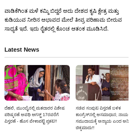
ವಾಡಿಕೆಗಿಂತ ಮಳೆ ಕಮ್ಮಿ ಬಿದ್ದರೆ ಅದು ದೇಶದ ಕೃಷಿ ಕ್ಷೇತ್ರ ಮತ್ತು
ಕುಡಿಯುವ ನೀರಿನ ಅಭಾವದ ಮೇಲೆ ತೀವ್ರ ಪರಿಣಾಮ ಬೀರುವ
ಸಾಧ್ಯತೆ ಇದೆ. ಇದು ರೈತರಲ್ಲಿ ಕೊಂಚ ಆತಂಕ ಮೂಡಿಸಿದೆ.
Latest News
ದೆಹಲಿ, ಮುಂಬೈನಲ್ಲಿ ಮತದಾರರ ವಿಶೇಷ
ಸಚಿವ ಸಂಪುಟ ವಿಸ್ತರಣೆ ಬಳಿಕ
ಪರಿಷ್ಕರಣೆ ಅವಧಿ ಆಗಸ್ಟ್ 17ರವರೆಗೆ
ಕಾಂಗ್ರೆಸ್‌ನಲ್ಲಿ ಅಸಮಾಧಾನ; ನಾಯಕ
ವಿಸ್ತರಣೆ - ಹೊಸ ವೇಳಾಪಟ್ಟಿ ಪ್ರಕಟ!!
ಸಮುದಾಯಕ್ಕೆ ಅನ್ಯಾಯ ಎಂದ ಅನಿಲ್
ಚಿಕ್ಕಮಾದು!!