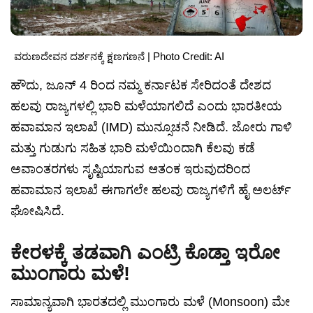
ವರುಣದೇವನ ದರ್ಶನಕ್ಕೆ ಕ್ಷಣಗಣನೆ | Photo Credit: AI
ಹೌದು, ಜೂನ್ 4 ರಿಂದ ನಮ್ಮ ಕರ್ನಾಟಕ ಸೇರಿದಂತೆ ದೇಶದ
ಹಲವು ರಾಜ್ಯಗಳಲ್ಲಿ ಭಾರಿ ಮಳೆಯಾಗಲಿದೆ ಎಂದು ಭಾರತೀಯ
ಹವಾಮಾನ ಇಲಾಖೆ (IMD) ಮುನ್ಸೂಚನೆ ನೀಡಿದೆ. ಜೋರು ಗಾಳಿ
ಮತ್ತು ಗುಡುಗು ಸಹಿತ ಭಾರಿ ಮಳೆಯಿಂದಾಗಿ ಕೆಲವು ಕಡೆ
ಅವಾಂತರಗಳು ಸೃಷ್ಟಿಯಾಗುವ ಆತಂಕ ಇರುವುದರಿಂದ
ಹವಾಮಾನ ಇಲಾಖೆ ಈಗಾಗಲೇ ಹಲವು ರಾಜ್ಯಗಳಿಗೆ ಹೈ ಅಲರ್ಟ್
ಘೋಷಿಸಿದೆ.
ಕೇರಳಕ್ಕೆ ತಡವಾಗಿ ಎಂಟ್ರಿ ಕೊಡ್ತಾ ಇರೋ
ಮುಂಗಾರು ಮಳೆ!
ಸಾಮಾನ್ಯವಾಗಿ ಭಾರತದಲ್ಲಿ ಮುಂಗಾರು ಮಳೆ (Monsoon) ಮೇ