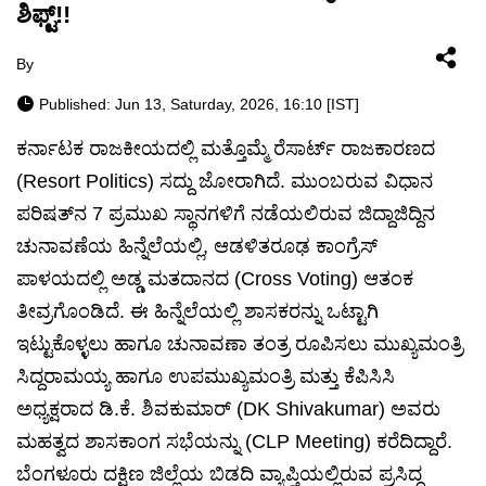
ಶಿಫ್ಟ್!!
By
Published: Jun 13, Saturday, 2026, 16:10 [IST]
ಕರ್ನಾಟಕ ರಾಜಕೀಯದಲ್ಲಿ ಮತ್ತೊಮ್ಮೆ ರೆಸಾರ್ಟ್ ರಾಜಕಾರಣದ
(Resort Politics) ಸದ್ದು ಜೋರಾಗಿದೆ. ಮುಂಬರುವ ವಿಧಾನ
ಪರಿಷತ್‌ನ 7 ಪ್ರಮುಖ ಸ್ಥಾನಗಳಿಗೆ ನಡೆಯಲಿರುವ ಜಿದ್ದಾಜಿದ್ದಿನ
ಚುನಾವಣೆಯ ಹಿನ್ನೆಲೆಯಲ್ಲಿ, ಆಡಳಿತರೂಢ ಕಾಂಗ್ರೆಸ್
ಪಾಳಯದಲ್ಲಿ ಅಡ್ಡ ಮತದಾನದ (Cross Voting) ಆತಂಕ
ತೀವ್ರಗೊಂಡಿದೆ. ಈ ಹಿನ್ನೆಲೆಯಲ್ಲಿ ಶಾಸಕರನ್ನು ಒಟ್ಟಾಗಿ
ಇಟ್ಟುಕೊಳ್ಳಲು ಹಾಗೂ ಚುನಾವಣಾ ತಂತ್ರ ರೂಪಿಸಲು ಮುಖ್ಯಮಂತ್ರಿ
ಸಿದ್ದರಾಮಯ್ಯ ಹಾಗೂ ಉಪಮುಖ್ಯಮಂತ್ರಿ ಮತ್ತು ಕೆಪಿಸಿಸಿ
ಅಧ್ಯಕ್ಷರಾದ ಡಿ.ಕೆ. ಶಿವಕುಮಾರ್ (DK Shivakumar) ಅವರು
ಮಹತ್ವದ ಶಾಸಕಾಂಗ ಸಭೆಯನ್ನು (CLP Meeting) ಕರೆದಿದ್ದಾರೆ.
ಬೆಂಗಳೂರು ದಕ್ಷಿಣ ಜಿಲ್ಲೆಯ ಬಿಡದಿ ವ್ಯಾಪ್ತಿಯಲ್ಲಿರುವ ಪ್ರಸಿದ್ಧ