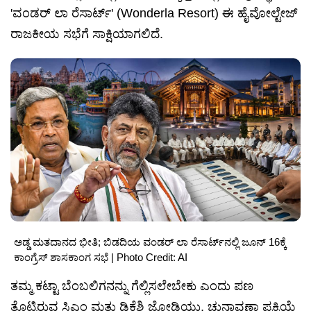
'ವಂಡರ್ ಲಾ ರೆಸಾರ್ಟ್' (Wonderla Resort) ಈ ಹೈವೋಲ್ಟೇಜ್
ರಾಜಕೀಯ ಸಭೆಗೆ ಸಾಕ್ಷಿಯಾಗಲಿದೆ.
ಅಡ್ಡ ಮತದಾನದ ಭೀತಿ; ಬಿಡದಿಯ ವಂಡರ್ ಲಾ ರೆಸಾರ್ಟ್‌ನಲ್ಲಿ ಜೂನ್ 16ಕ್ಕೆ
ಕಾಂಗ್ರೆಸ್ ಶಾಸಕಾಂಗ ಸಭೆ | Photo Credit: AI
ತಮ್ಮ ಕಟ್ಟಾ ಬೆಂಬಲಿಗನನ್ನು ಗೆಲ್ಲಿಸಲೇಬೇಕು ಎಂದು ಪಣ
ತೊಟ್ಟಿರುವ ಸಿಎಂ ಮತ್ತು ಡಿಕೆಶಿ ಜೋಡಿಯು, ಚುನಾವಣಾ ಪ್ರಕ್ರಿಯೆ