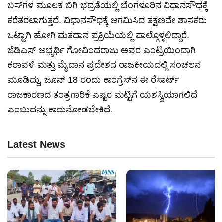
ಬಸ್‌ಗಳ ಮೂಲಕ ಬಿಗಿ ಭದ್ರತೆಯಲ್ಲಿ ಬೆಂಗಳೂರಿನ ವಿಧಾನಸೌಧಕ್ಕೆ
ಕರೆತರಲಾಗುತ್ತದೆ. ವಿಧಾನಸೌಧಕ್ಕೆ ಆಗಮಿಸಿದ ತಕ್ಷಣವೇ ಶಾಸಕರು
ಒಟ್ಟಾಗಿ ಹೋಗಿ ಮತದಾನ ಪ್ರಕ್ರಿಯೆಯಲ್ಲಿ ಪಾಲ್ಗೊಳ್ಳಲಿದ್ದಾರೆ.
ಜೆಡಿಎಸ್ ಅಭ್ಯರ್ಥಿ ಗೋವಿಂದರಾಜು ಅವರ ಎಂಟ್ರಿಯಿಂದಾಗಿ
ಕರಾವಳಿ ಮತ್ತು ಮೈದಾನ ಪ್ರದೇಶದ ರಾಜಕೀಯದಲ್ಲಿ ಸಂಚಲನ
ಮೂಡಿದ್ದು, ಜೂನ್ 18 ರಂದು ಕಾಂಗ್ರೆಸ್‌ನ ಈ ರೆಸಾರ್ಟ್
ರಾಜಕಾರಣದ ತಂತ್ರಗಾರಿಕೆ ಎಷ್ಟರ ಮಟ್ಟಿಗೆ ಯಶಸ್ವಿಯಾಗಲಿದೆ
ಎಂಬುದನ್ನು ಕಾದುನೋಡಬೇಕಿದೆ.
Latest News