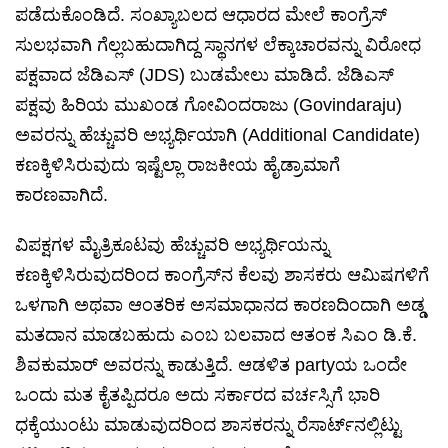
ಪಡೆದುಕೊಂಡಿದೆ. ಸಂಖ್ಯಾಬಲದ ಆಧಾರದ ಮೇಲೆ ಕಾಂಗ್ರೆಸ್
ಸುಲಭವಾಗಿ ಗೆಲ್ಲಬಹುದಾಗಿದ್ದ ಸ್ಥಾನಗಳ ಲೆಕ್ಕಾಚಾರವನ್ನು ವಿರೋಧ
ಪಕ್ಷವಾದ ಜೆಡಿಎಸ್ (JDS) ಬುಡಮೇಲು ಮಾಡಿದೆ. ಜೆಡಿಎಸ್
ಪಕ್ಷವು ಹಿರಿಯ ಮುಖಂಡ ಗೋವಿಂದರಾಜು (Govindaraju)
ಅವರನ್ನು ಹೆಚ್ಚುವರಿ ಅಭ್ಯರ್ಥಿಯಾಗಿ (Additional Candidate)
ಕಣಕ್ಕಿಳಿಸಿರುವುದು ಇಷ್ಟೆಲ್ಲಾ ರಾಜಕೀಯ ಹೈಡ್ರಾಮಾಗೆ
ಕಾರಣವಾಗಿದೆ.
ವಿಪಕ್ಷಗಳ ಮೈತ್ರಿಕೂಟವು ಹೆಚ್ಚುವರಿ ಅಭ್ಯರ್ಥಿಯನ್ನು
ಕಣಕ್ಕಿಳಿಸಿರುವುದರಿಂದ ಕಾಂಗ್ರೆಸ್‌ನ ಕೆಲವು ಶಾಸಕರು ಆಮಿಷಗಳಿಗೆ
ಒಳಗಾಗಿ ಅಥವಾ ಆಂತರಿಕ ಅಸಮಾಧಾನದ ಕಾರಣದಿಂದಾಗಿ ಅಡ್ಡ
ಮತದಾನ ಮಾಡಬಹುದು ಎಂಬ ಬಲವಾದ ಆತಂಕ ಸಿಎಂ ಡಿ.ಕೆ.
ಶಿವಕುಮಾರ್ ಅವರನ್ನು ಕಾಡುತ್ತಿದೆ. ಆಡಳಿತ partyಯ ಒಂದೇ
ಒಂದು ಮತ ಕೈತಪ್ಪಿದರೂ ಅದು ಸರ್ಕಾರದ ವರ್ಚಸ್ಸಿಗೆ ಭಾರಿ
ಧಕ್ಕೆಯುಂಟು ಮಾಡುವುದರಿಂದ ಶಾಸಕರನ್ನು ರೆಸಾರ್ಟ್‌ನಲ್ಲಿಟ್ಟು