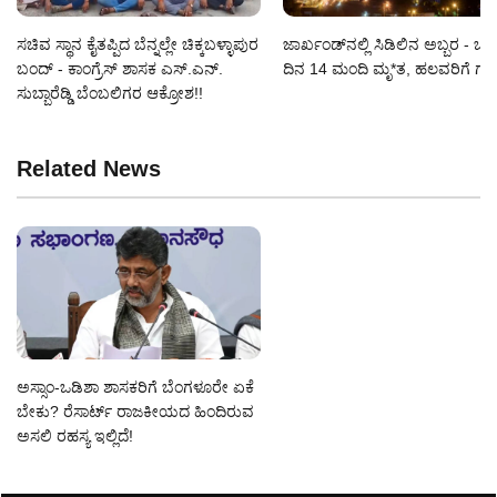
ಸಚಿವ ಸ್ಥಾನ ಕೈತಪ್ಪಿದ ಬೆನ್ನಲ್ಲೇ ಚಿಕ್ಕಬಳ್ಳಾಪುರ
ಜಾರ್ಖಂಡ್‌ನಲ್ಲಿ ಸಿಡಿಲಿನ ಅಬ್ಬರ - ಒ
ಬಂದ್ - ಕಾಂಗ್ರೆಸ್ ಶಾಸಕ ಎಸ್‌.ಎನ್‌.
ದಿನ 14 ಮಂದಿ ಮೃ*ತ, ಹಲವರಿಗೆ ಗಾ
ಸುಬ್ಬಾರೆಡ್ಡಿ ಬೆಂಬಲಿಗರ ಆಕ್ರೋಶ!!
Related News
ಅಸ್ಸಾಂ-ಒಡಿಶಾ ಶಾಸಕರಿಗೆ ಬೆಂಗಳೂರೇ ಏಕೆ
ಬೇಕು? ರೆಸಾರ್ಟ್ ರಾಜಕೀಯದ ಹಿಂದಿರುವ
ಅಸಲಿ ರಹಸ್ಯ ಇಲ್ಲಿದೆ!