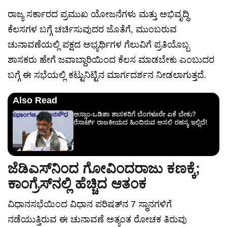
ರಾಜ್ಯ ಸರ್ಕಾರದ ಪ್ರಮುಖ ಯೋಜನೆಗಳು ಮತ್ತು ಅಭಿವೃದ್ಧಿ
ಕೆಲಸಗಳ ಬಗ್ಗೆ ಚರ್ಚಿಸುವುದರ ಜೊತೆಗೆ, ಮುಂಬರುವ
ಚುನಾವಣೆಯಲ್ಲಿ ಪಕ್ಷದ ಅಭ್ಯರ್ಥಿಗಳ ಗೆಲುವಿಗೆ ಪ್ರತಿಯೊಬ್ಬ
ಶಾಸಕರು ಹೇಗೆ ಜವಾಬ್ದಾರಿಯಿಂದ ಕೆಲಸ ಮಾಡಬೇಕು ಎಂಬುದರ
ಬಗ್ಗೆ ಈ ಸಭೆಯಲ್ಲಿ ಕಟ್ಟುನಿಟ್ಟಿನ ಮಾರ್ಗದರ್ಶನ ನೀಡಲಾಗುತ್ತದೆ.
Also Read
ಅಸ್ಸಾಂ-ಒಡಿಶಾ ಶಾಸಕರಿಗೆ ಬೆಂಗಳೂರೇ ಏಕೆ ಬೇಕು?
ರೆಸಾರ್ಟ್ ರಾಜಕೀಯದ ಹಿಂದಿರುವ ಅಸಲಿ ರಹಸ್ಯ ಇಲ್ಲಿದೆ!
ಜೆಡಿಎಸ್‌ನಿಂದ ಗೋವಿಂದರಾಜು ಕಣಕ್ಕೆ;
ಕಾಂಗ್ರೆಸ್‌ನಲ್ಲಿ ಹೆಚ್ಚಿದ ಆತಂಕ
ವಿಧಾನಸಭೆಯಿಂದ ವಿಧಾನ ಪರಿಷತ್‌ನ 7 ಸ್ಥಾನಗಳಿಗೆ
ನಡೆಯುತ್ತಿರುವ ಈ ಚುನಾವಣೆ ಅತ್ಯಂತ ರೋಚಕ ತಿರುವು