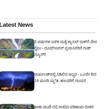
Latest News
3 ವರ್ಷಗಳ ಬಳಿಕ ಮತ್ತೆ ಕ್ಯಾಸಲ್ ರಾಕ್‌ಗೆ ನೇರ
ರೈಲು - ದೂಧ್‌ಸಾಗರ್ ಪ್ರವಾಸಿಗರಿಗೆ ಗುಡ್
ನ್ಯೂಸ್!!
ಜಾರ್ಖಂಡ್‌ನಲ್ಲಿ ಸಿಡಿಲಿನ ಅಬ್ಬರ - ಒಂದೇ ದಿನ
14 ಮಂದಿ ಮೃ*ತ, ಹಲವರಿಗೆ ಗಾಯ!!
ಕಾಡು ಪ್ರಾಣಿ ರಸ್ತೆ ದಾಟಿದ ಪರಿಣಾಮ ಭೀಕರ