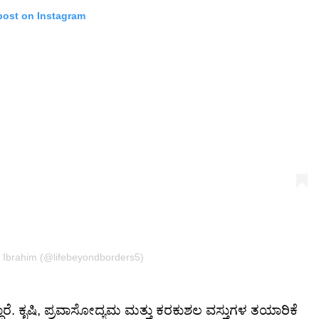
post on Instagram
a Ibrahim (@lifebeyondborders5)
್ದಾರೆ. ಕೃಷಿ, ಪ್ರವಾಸೋದ್ಯಮ ಮತ್ತು ಕರಕುಶಲ ವಸ್ತುಗಳ ತಯಾರಿಕೆ