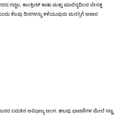
 ನಗರದ ಗದ್ದಲ, ಕಾಂಕ್ರೀಟ್ ಕಾಡು ಮತ್ತು ಮಾಲಿನ್ಯದಿಂದ ಬೇಸತ್ತ
ಲಿ ಬಂದು ಕೆಲವು ದಿನಗಳನ್ನು ಕಳೆಯುವುದು ಮನಸ್ಸಿಗೆ ಅಪಾರ
 ಜನರ ಬದುಕಿನ ಅವಿಭಾಜ್ಯ ಅಂಗ. ಹಲವು ಛಾವಣಿಗಳ ಮೇಲೆ ಸಣ್ಣ