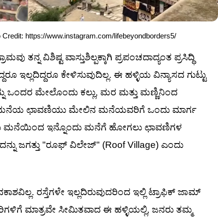
 Credit: https://www.instagram.com/lifebeyondborders5/
 ತನ್ನ ವಿಶಿಷ್ಟ ವಾಸ್ತುಶಿಲ್ಪಕ್ಕಾಗಿ ಪ್ರಪಂಚದಾದ್ಯಂತ ಪ್ರಸಿದ್ಧಿ
ದ್ದರೂ ಇಲ್ಲದಿದ್ದರೂ ಕೇಳಿಸುವುದಿಲ್ಲ. ಈ ಹಳ್ಳಿಯ ವಿನ್ಯಾಸದ ಗುಟ್ಟು
ನ್ನು ಒಂದರ ಮೇಲೊಂದು ಕಲ್ಲು, ಮರ ಮತ್ತು ಮಣ್ಣಿನಿಂದ
ಗಿನ ಮನೆಯ ಛಾವಣಿಯು ಮೇಲಿನ ಮನೆಯವರಿಗೆ ಒಂದು ಮಾರ್ಗ
ಂದು ಮನೆಯಿಂದ ಇನ್ನೊಂದು ಮನೆಗೆ ಹೋಗಲು ಛಾವಣಿಗಳ
ನು ಜಗತ್ತು "ರೂಫ್‌ ವಿಲೇಜ್‌" (Roof Village) ಎಂದು
ವಿಲ್ಲ. ರಸ್ತೆಗಳೇ ಇಲ್ಲದಿರುವುದರಿಂದ ಇಲ್ಲಿ ಟ್ರಾಫಿಕ್ ಜಾಮ್
ಗಳಿಗೆ ಮಾತ್ರವೇ ಸೀಮಿತವಾದ ಈ ಹಳ್ಳಿಯಲ್ಲಿ, ಜನರು ತಮ್ಮ