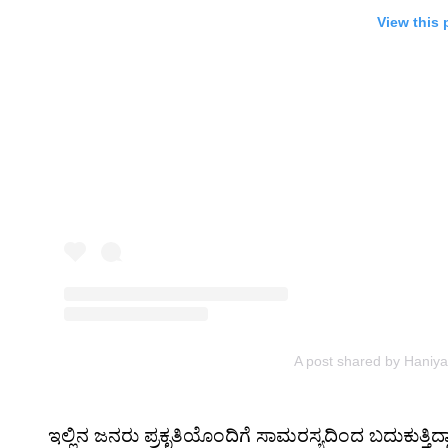
View this 
A post shared by Haniy
ಇಲ್ಲಿನ ಜನರು ಪ್ರಕೃತಿಯೊಂದಿಗೆ ಸಾಮರಸ್ಯದಿಂದ ಬದುಕುತ್ತಿದ