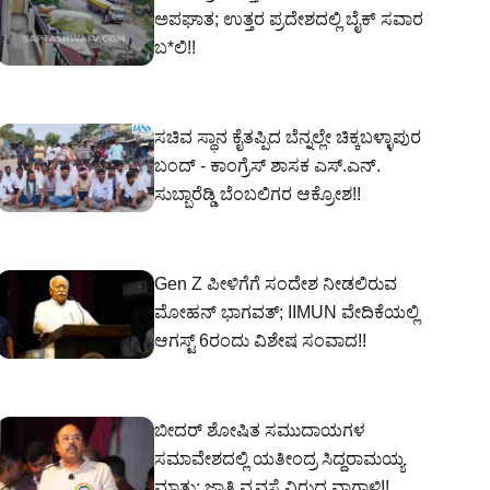
ಅಪಘಾತ; ಉತ್ತರ ಪ್ರದೇಶದಲ್ಲಿ ಬೈಕ್ ಸವಾರ
ಬ*ಲಿ!!
ಸಚಿವ ಸ್ಥಾನ ಕೈತಪ್ಪಿದ ಬೆನ್ನಲ್ಲೇ ಚಿಕ್ಕಬಳ್ಳಾಪುರ
ಬಂದ್ - ಕಾಂಗ್ರೆಸ್ ಶಾಸಕ ಎಸ್‌.ಎನ್‌.
ಸುಬ್ಬಾರೆಡ್ಡಿ ಬೆಂಬಲಿಗರ ಆಕ್ರೋಶ!!
Gen Z ಪೀಳಿಗೆಗೆ ಸಂದೇಶ ನೀಡಲಿರುವ
ಮೋಹನ್ ಭಾಗವತ್; IIMUN ವೇದಿಕೆಯಲ್ಲಿ
ಆಗಸ್ಟ್ 6ರಂದು ವಿಶೇಷ ಸಂವಾದ!!
ಬೀದರ್ ಶೋಷಿತ ಸಮುದಾಯಗಳ
ಸಮಾವೇಶದಲ್ಲಿ ಯತೀಂದ್ರ ಸಿದ್ದರಾಮಯ್ಯ
ಮಾತು; ಜಾತಿ ವ್ಯವಸ್ಥೆ ವಿರುದ್ಧ ವಾಗ್ದಾಳಿ!!