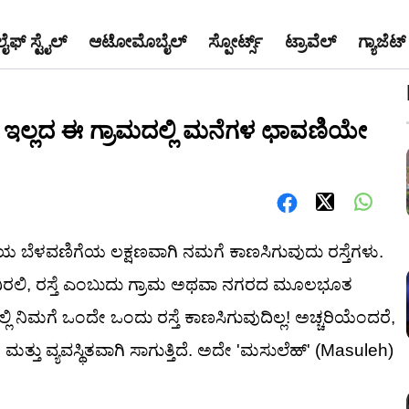
ಲೈಫ್ ಸ್ಟೈಲ್
ಆಟೋಮೊಬೈಲ್
ಸ್ಪೋರ್ಟ್ಸ್
ಟ್ರಾವೆಲ್
ಗ್ಯಾಜೆಟ್
ತೆಗಳೇ ಇಲ್ಲದ ಈ ಗ್ರಾಮದಲ್ಲಿ ಮನೆಗಳ ಛಾವಣಿಯೇ
 ಬೆಳವಣಿಗೆಯ ಲಕ್ಷಣವಾಗಿ ನಮಗೆ ಕಾಣಸಿಗುವುದು ರಸ್ತೆಗಳು.
ಲಿ, ರಸ್ತೆ ಎಂಬುದು ಗ್ರಾಮ ಅಥವಾ ನಗರದ ಮೂಲಭೂತ
ಅಲ್ಲಿ ನಿಮಗೆ ಒಂದೇ ಒಂದು ರಸ್ತೆ ಕಾಣಸಿಗುವುದಿಲ್ಲ! ಅಚ್ಚರಿಯೆಂದರೆ,
ಮತ್ತು ವ್ಯವಸ್ಥಿತವಾಗಿ ಸಾಗುತ್ತಿದೆ. ಅದೇ 'ಮಸುಲೆಹ್' (Masuleh)