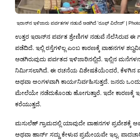
ಇರಾನ್‌ನ ಇಳಿಜಾರು ಪರ್ವತಗಳ ನಡುವೆ ಅಡಗಿದೆ 'ರೂಫ್ ವಿಲೇಜ್' | Photo
ಉತ್ತರ ಇರಾನ್‌ನ ಪರ್ವತ ಶ್ರೇಣಿಗಳ ನಡುವೆ ನೆಲೆಸಿರುವ ಈ ಗ್ರಾಮವು
ಪಡೆದಿದೆ. ಇಲ್ಲಿ ರಸ್ತೆಗಳಿಲ್ಲ ಎಂಬ ಕಾರಣಕ್ಕೆ ವಾಹನಗಳ ಶಬ್ದವಿ
ಅಡಗಿರುವುದು ಪರ್ವತದ ಇಳಿಜಾರಿನಲ್ಲಿದೆ. ಇಲ್ಲಿನ ಮನೆಗಳ
ನಿರ್ಮಿಸಲಾಗಿದೆ. ಈ ರಚನೆಯ ವಿಶೇಷತೆಯೆಂದರೆ, ಕೆಳ
ಅಥವಾ ಅಂಗಳವಾಗಿ ಕಾರ್ಯನಿರ್ವಹಿಸುತ್ತದೆ. ಜನರು ಒ
ಮೇಲೆಯೇ ನಡೆದುಕೊಂಡು ಹೋಗುತ್ತಾರೆ. ಇದೇ ಕಾರಣಕ್ಕೆ ಇದನ್
ಕರೆಯುತ್ತದೆ.
ಮಸುಲೆಹ್ ಗ್ರಾಮದಲ್ಲಿ ಯಾವುದೇ ವಾಹನಗಳ ಪ್ರವೇಶಕ್ಕೆ ಅವಕಾಶ
ಅಥವಾ ಹಾರ್ನ್ ಸದ್ದು ಕೇಳುವ ಪ್ರಮೇಯವೇ ಇಲ್ಲ. ಪಾದಚಾರಿ