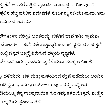
ಕೆಫೆಗಳು ತಲೆ ಎತ್ತಿವೆ. ಪ್ರವಾಸಿಗರು ಸಾಂಪ್ರದಾಯಿಕ ಇರಾನಿನ
ುತ್ತಲಿನ ಹಚ್ಚ ಹಸಿರಿನ ಪರ್ವತಗಳ ಸೊಬಗನ್ನು ಸವಿಯಬಹುದು. ಇದು
 ಉಳಿಯುವಂತಹ ಅನುಭವ.
ೌಗೋಳಿಕ ಪರಿಸ್ಥಿತಿ ಅಂತಹದ್ದು. ಬೆಳಗಿನ ಜಾವ ಇಡೀ ಗ್ರಾಮವು
 ಮೋಡಗಳ ನಡುವೆ ನಡೆಯುತ್ತಿದ್ದಾರೋ ಎಂಬ ಭ್ರಮೆ ಮೂಡುತ್ತದೆ.
 ಚಿನ್ನದ ಬಣ್ಣಕ್ಕೆ ತಿರುಗುವ ಹಳ್ಳಿಯ ದೃಶ್ಯಗಳು
ೇ ಸಾವಿರಾರು ಪ್ರವಾಸಿಗರನ್ನು ಸೆಳೆಯುವ ಮುಖ್ಯ ಆಕರ್ಷಣೆ.
ಟು ಹಳೆಯದು. ಚಳಿ ಮತ್ತು ಮಳೆಯಿಂದ ರಕ್ಷಣೆ ಪಡೆಯಲು ಅಂದಿನ
ಂಡಿದ್ದರು. ಇಂದು ಇರಾನ್ ಸರ್ಕಾರವು ಇದನ್ನು ರಾಷ್ಟ್ರೀಯ
ಲೂ ತನ್ನ ಸಾಂಪ್ರದಾಯಿಕ ಗುರುತನ್ನು ಕಳೆದುಕೊಳ್ಳದೆ, ಮಣ್ಣಿನ
ಸ್ಕೃತಿಯ ಪ್ರತೀಕವಾಗಿದೆ.