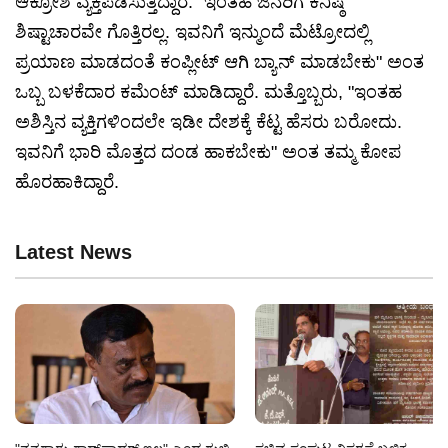
ಆಕ್ರೋಶ ವ್ಯಕ್ತಪಡಿಸುತ್ತಿದ್ದಾರೆ. "ಇಂತಹ ಜನರಿಗೆ ಕನಿಷ್ಠ
ಶಿಷ್ಟಾಚಾರವೇ ಗೊತ್ತಿರಲ್ಲ. ಇವನಿಗೆ ಇನ್ಮುಂದೆ ಮೆಟ್ರೋದಲ್ಲಿ
ಪ್ರಯಾಣ ಮಾಡದಂತೆ ಕಂಪ್ಲೀಟ್ ಆಗಿ ಬ್ಯಾನ್ ಮಾಡಬೇಕು" ಅಂತ
ಒಬ್ಬ ಬಳಕೆದಾರ ಕಮೆಂಟ್ ಮಾಡಿದ್ದಾರೆ. ಮತ್ತೊಬ್ಬರು, "ಇಂತಹ
ಅಶಿಸ್ತಿನ ವ್ಯಕ್ತಿಗಳಿಂದಲೇ ಇಡೀ ದೇಶಕ್ಕೆ ಕೆಟ್ಟ ಹೆಸರು ಬರೋದು.
ಇವನಿಗೆ ಭಾರಿ ಮೊತ್ತದ ದಂಡ ಹಾಕಬೇಕು" ಅಂತ ತಮ್ಮ ಕೋಪ
ಹೊರಹಾಕಿದ್ದಾರೆ.
Latest News