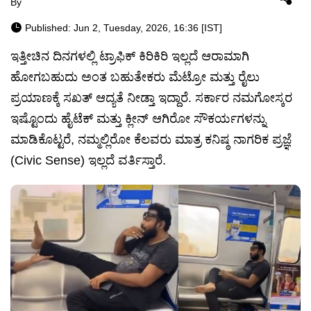
By
Published: Jun 2, Tuesday, 2026, 16:36 [IST]
ಇತ್ತೀಚಿನ ದಿನಗಳಲ್ಲಿ ಟ್ರಾಫಿಕ್ ಕಿರಿಕಿರಿ ಇಲ್ಲದೆ ಆರಾಮಾಗಿ
ಹೋಗಬಹುದು ಅಂತ ಬಹುತೇಕರು ಮೆಟ್ರೋ ಮತ್ತು ರೈಲು
ಪ್ರಯಾಣಕ್ಕೆ ಸಖತ್ ಆದ್ಯತೆ ನೀಡ್ತಾ ಇದ್ದಾರೆ. ಸರ್ಕಾರ ನಮಗೋಸ್ಕರ
ಇಷ್ಟೊಂದು ಹೈಟೆಕ್ ಮತ್ತು ಕ್ಲೀನ್ ಆಗಿರೋ ಸೌಕರ್ಯಗಳನ್ನು
ಮಾಡಿಕೊಟ್ಟರೆ, ನಮ್ಮಲ್ಲಿರೋ ಕೆಲವರು ಮಾತ್ರ ಕನಿಷ್ಠ ನಾಗರಿಕ ಪ್ರಜ್ಞೆ
(Civic Sense) ಇಲ್ಲದೆ ವರ್ತಿಸ್ತಾರೆ.