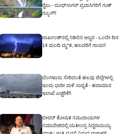
ರೈಲು - ದೂಧ್‌ಸಾಗರ್ ಪ್ರವಾಸಿಗರಿಗೆ ಗುಡ್
ನ್ಯೂಸ್!!
ಜಾರ್ಖಂಡ್‌ನಲ್ಲಿ ಸಿಡಿಲಿನ ಅಬ್ಬರ - ಒಂದೇ ದಿನ
14 ಮಂದಿ ಮೃ*ತ, ಹಲವರಿಗೆ ಗಾಯ!!
ಬೆಂಗಳೂರು ಸೇರಿದಂತೆ ಹಲವು ಜಿಲ್ಲೆಗಳಲ್ಲಿ
ಇಂದು ಭಾರೀ ಮಳೆ ಸಾಧ್ಯತೆ - ಹವಾಮಾನ
ಇಲಾಖೆ ಎಚ್ಚರಿಕೆ!!
ಬೀದರ್ ಶೋಷಿತ ಸಮುದಾಯಗಳ
ಸಮಾವೇಶದಲ್ಲಿ ಯತೀಂದ್ರ ಸಿದ್ದರಾಮಯ್ಯ
ಮಾತು; ಜಾತಿ ವ್ಯವಸ್ಥೆ ವಿರುದ್ಧ ವಾಗ್ದಾಳಿ!!