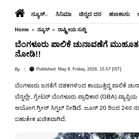
ನ್ಯೂಸ್
ಸಿನಿಮಾ
ಚಿನ್ನದ ದರ
ಹಣಕಾಸು
Home
»
ನ್ಯೂಸ್
»
ರಾಷ್ಟ್ರೀಯ ಸುದ್ದಿ
ಬೆಂಗಳೂರು ಪಾಲಿಕೆ ಚುನಾವಣೆಗೆ ಮುಹೂರ್ತ
ನೋಡಿ!!
Published: May 8, Friday, 2026, 15:57 [IST]
By
ಬೆಂಗಳೂರು ಜನತೆಗೆ ದಶಕಗಳಿಂದ ಕಾಯುತ್ತಿದ್ದ ಪಾಲಿಕೆ ಚುನ
ಬೆನ್ನಲ್ಲೇ, ಗ್ರೇಟರ್ ಬೆಂಗಳೂರು ಪ್ರಾಧಿಕಾರ (GBA) ವ್ಯಾಪ
ಆಯೋಗ ಗ್ರೀನ್ ಸಿಗ್ನಲ್ ನೀಡಿದೆ. ಜೂನ್ 20 ರಿಂದ 2
ಬಹುತೇಕ ಖಚಿತವಾಗಿದೆ.