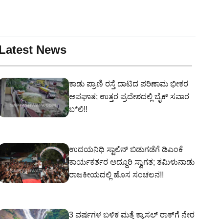
Latest News
ಕಾಡು ಪ್ರಾಣಿ ರಸ್ತೆ ದಾಟಿದ ಪರಿಣಾಮ ಭೀಕರ
ಅಪಘಾತ; ಉತ್ತರ ಪ್ರದೇಶದಲ್ಲಿ ಬೈಕ್ ಸವಾರ
ಬ*ಲಿ!!
ಉದಯನಿಧಿ ಸ್ಟಾಲಿನ್ ಬಿಡುಗಡೆಗೆ ಡಿಎಂಕೆ
ಕಾರ್ಯಕರ್ತರ ಅದ್ದೂರಿ ಸ್ವಾಗತ; ತಮಿಳುನಾಡು
ರಾಜಕೀಯದಲ್ಲಿ ಹೊಸ ಸಂಚಲನ!!
3 ವರ್ಷಗಳ ಬಳಿಕ ಮತ್ತೆ ಕ್ಯಾಸಲ್ ರಾಕ್‌ಗೆ ನೇರ