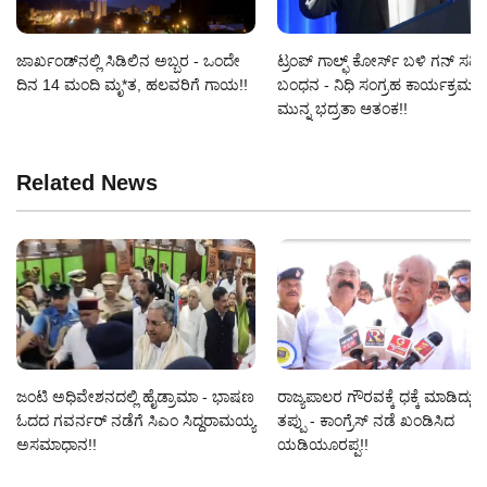
ಜಾರ್ಖಂಡ್‌ನಲ್ಲಿ ಸಿಡಿಲಿನ ಅಬ್ಬರ - ಒಂದೇ
ಟ್ರಂಪ್ ಗಾಲ್ಫ್ ಕೋರ್ಸ್ ಬಳಿ ಗನ್‌ ಸಹಿತ ವ
ದಿನ 14 ಮಂದಿ ಮೃ*ತ, ಹಲವರಿಗೆ ಗಾಯ!!
ಬಂಧನ - ನಿಧಿ ಸಂಗ್ರಹ ಕಾರ್ಯಕ್ರಮಕ್ಕ
ಮುನ್ನ ಭದ್ರತಾ ಆತಂಕ!!
Related News
ಜಂಟಿ ಅಧಿವೇಶನದಲ್ಲಿ ಹೈಡ್ರಾಮಾ - ಭಾಷಣ
ರಾಜ್ಯಪಾಲರ ಗೌರವಕ್ಕೆ ಧಕ್ಕೆ ಮಾಡಿದ್ದು ದ
ಓದದ ಗವರ್ನರ್ ನಡೆಗೆ ಸಿಎಂ ಸಿದ್ದರಾಮಯ್ಯ
ತಪ್ಪು - ಕಾಂಗ್ರೆಸ್ ನಡೆ ಖಂಡಿಸಿದ
ಅಸಮಾಧಾನ!!
ಯಡಿಯೂರಪ್ಪ!!