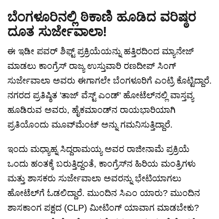
ಬೆಂಗಳೂರಿನಲ್ಲಿ ಠಿಕಾಣಿ ಹೂಡಿದ ವರಿಷ್ಠರ
ದೂತ ಸುರ್ಜೇವಾಲಾ!
ಈ ಇಡೀ ಪವರ್ ಶಿಫ್ಟ್ ಪ್ರಕ್ರಿಯೆಯನ್ನು ಹತ್ತಿರದಿಂದ ಮ್ಯಾನೇಜ್
ಮಾಡಲು ಕಾಂಗ್ರೆಸ್ ರಾಜ್ಯ ಉಸ್ತುವಾರಿ ರಣದೀಪ್ ಸಿಂಗ್
ಸುರ್ಜೇವಾಲಾ ಅವರು ಈಗಾಗಲೇ ಬೆಂಗಳೂರಿಗೆ ಎಂಟ್ರಿ ಕೊಟ್ಟಿದ್ದಾರೆ.
ನಗರದ ಪ್ರತಿಷ್ಠಿತ 'ತಾಜ್ ವೆಸ್ಟ್ ಎಂಡ್' ಹೋಟೆಲ್‌ನಲ್ಲಿ ವಾಸ್ತವ್ಯ
ಹೂಡಿರುವ ಅವರು, ಹೈಕಮಾಂಡ್‌ನ ರಾಯಭಾರಿಯಾಗಿ
ಪ್ರತಿಯೊಂದು ಮೂವ್‌ಮೆಂಟ್ ಅನ್ನು ಗಮನಿಸುತ್ತಿದ್ದಾರೆ.
ಇಂದು ಮಧ್ಯಾಹ್ನ ಸಿದ್ದರಾಮಯ್ಯ ಅವರ ರಾಜೀನಾಮೆ ಪ್ರಕ್ರಿಯೆ
ಒಂದು ಹಂತಕ್ಕೆ ಬರುತ್ತಿದ್ದಂತೆ, ಕಾಂಗ್ರೆಸ್‌ನ ಹಿರಿಯ ಮಂತ್ರಿಗಳು
ಮತ್ತು ಶಾಸಕರು ಸುರ್ಜೇವಾಲಾ ಅವರನ್ನು ಭೇಟಿಯಾಗಲು
ಹೋಟೆಲ್‌ಗೆ ಓಡಲಿದ್ದಾರೆ. ಮುಂದಿನ ಸಿಎಂ ಯಾರು? ಮುಂದಿನ
ಶಾಸಕಾಂಗ ಪಕ್ಷದ (CLP) ಮೀಟಿಂಗ್ ಯಾವಾಗ ಮಾಡಬೇಕು?