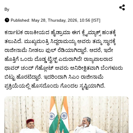
By
Published: May 28, Thursday, 2026, 10:56 [IST]
ಕರ್ನಾಟಕ ರಾಜಕೀಯದ ಹೈಡ್ರಾಮಾ ಈಗ ಕ್ಲೈಮ್ಯಾಕ್ಸ್ ಹಂತಕ್ಕೆ
ತಲುಪಿದೆ. ಮುಖ್ಯಮಂತ್ರಿ ಸಿದ್ದರಾಮಯ್ಯ ಅವರು ತಮ್ಮ ಸ್ಥಾನಕ್ಕೆ
ರಾಜೀನಾಮೆ ನೀಡಲು ಫುಲ್ ರೆಡಿಯಾಗಿದ್ದಾರೆ. ಆದರೆ, ಇದೇ
ಹೊತ್ತಿಗೆ ಒಂದು ದೊಡ್ಡ ಟ್ವಿಸ್ಟ್ ಎದುರಾಗಿದೆ! ರಾಜ್ಯಪಾಲರಾದ
ಥಾವರ್ ಚಂದ್ ಗೆಹ್ಲೋಟ್ ಅವರು ಅನಿರೀಕ್ಷಿತವಾಗಿ ಬೆಂಗಳೂರು
ಬಿಟ್ಟು ಹೊರಟಿದ್ದಾರೆ. ಇದರಿಂದಾಗಿ ಸಿಎಂ ರಾಜೀನಾಮೆ
ಪ್ರಕ್ರಿಯೆಯಲ್ಲಿ ಹೊಸದೊಂದು ಗೊಂದಲ ಸೃಷ್ಟಿಯಾಗಿದೆ.