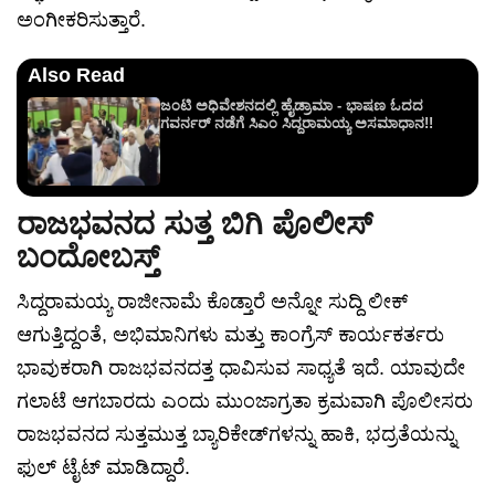
ಅಂಗೀಕರಿಸುತ್ತಾರೆ.
Also Read
ಜಂಟಿ ಅಧಿವೇಶನದಲ್ಲಿ ಹೈಡ್ರಾಮಾ - ಭಾಷಣ ಓದದ
ಗವರ್ನರ್ ನಡೆಗೆ ಸಿಎಂ ಸಿದ್ದರಾಮಯ್ಯ ಅಸಮಾಧಾನ!!
ರಾಜಭವನದ ಸುತ್ತ ಬಿಗಿ ಪೊಲೀಸ್
ಬಂದೋಬಸ್ತ್
ಸಿದ್ದರಾಮಯ್ಯ ರಾಜೀನಾಮೆ ಕೊಡ್ತಾರೆ ಅನ್ನೋ ಸುದ್ದಿ ಲೀಕ್
ಆಗುತ್ತಿದ್ದಂತೆ, ಅಭಿಮಾನಿಗಳು ಮತ್ತು ಕಾಂಗ್ರೆಸ್ ಕಾರ್ಯಕರ್ತರು
ಭಾವುಕರಾಗಿ ರಾಜಭವನದತ್ತ ಧಾವಿಸುವ ಸಾಧ್ಯತೆ ಇದೆ. ಯಾವುದೇ
ಗಲಾಟೆ ಆಗಬಾರದು ಎಂದು ಮುಂಜಾಗ್ರತಾ ಕ್ರಮವಾಗಿ ಪೊಲೀಸರು
ರಾಜಭವನದ ಸುತ್ತಮುತ್ತ ಬ್ಯಾರಿಕೇಡ್‌ಗಳನ್ನು ಹಾಕಿ, ಭದ್ರತೆಯನ್ನು
ಫುಲ್ ಟೈಟ್ ಮಾಡಿದ್ದಾರೆ.