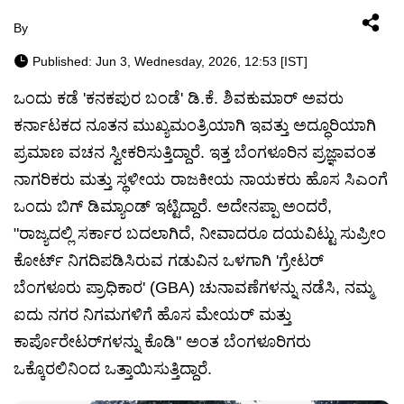
By
Published: Jun 3, Wednesday, 2026, 12:53 [IST]
ಒಂದು ಕಡೆ 'ಕನಕಪುರ ಬಂಡೆ' ಡಿ.ಕೆ. ಶಿವಕುಮಾರ್ ಅವರು
ಕರ್ನಾಟಕದ ನೂತನ ಮುಖ್ಯಮಂತ್ರಿಯಾಗಿ ಇವತ್ತು ಅದ್ಧೂರಿಯಾಗಿ
ಪ್ರಮಾಣ ವಚನ ಸ್ವೀಕರಿಸುತ್ತಿದ್ದಾರೆ. ಇತ್ತ ಬೆಂಗಳೂರಿನ ಪ್ರಜ್ಞಾವಂತ
ನಾಗರಿಕರು ಮತ್ತು ಸ್ಥಳೀಯ ರಾಜಕೀಯ ನಾಯಕರು ಹೊಸ ಸಿಎಂಗೆ
ಒಂದು ಬಿಗ್ ಡಿಮ್ಯಾಂಡ್ ಇಟ್ಟಿದ್ದಾರೆ. ಅದೇನಪ್ಪಾ ಅಂದರೆ,
"ರಾಜ್ಯದಲ್ಲಿ ಸರ್ಕಾರ ಬದಲಾಗಿದೆ, ನೀವಾದರೂ ದಯವಿಟ್ಟು ಸುಪ್ರೀಂ
ಕೋರ್ಟ್ ನಿಗದಿಪಡಿಸಿರುವ ಗಡುವಿನ ಒಳಗಾಗಿ 'ಗ್ರೇಟರ್
ಬೆಂಗಳೂರು ಪ್ರಾಧಿಕಾರ' (GBA) ಚುನಾವಣೆಗಳನ್ನು ನಡೆಸಿ, ನಮ್ಮ
ಐದು ನಗರ ನಿಗಮಗಳಿಗೆ ಹೊಸ ಮೇಯರ್ ಮತ್ತು
ಕಾರ್ಪೊರೇಟರ್‌ಗಳನ್ನು ಕೊಡಿ" ಅಂತ ಬೆಂಗಳೂರಿಗರು
ಒಕ್ಕೊರಲಿನಿಂದ ಒತ್ತಾಯಿಸುತ್ತಿದ್ದಾರೆ.