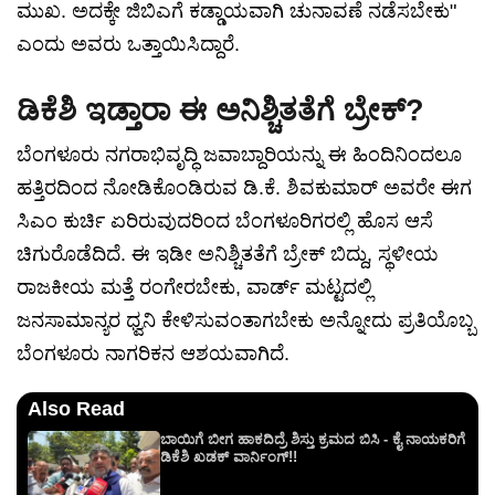
ಮುಖ. ಅದಕ್ಕೇ ಜಿಬಿಎಗೆ ಕಡ್ಡಾಯವಾಗಿ ಚುನಾವಣೆ ನಡೆಸಬೇಕು"
ಎಂದು ಅವರು ಒತ್ತಾಯಿಸಿದ್ದಾರೆ.
ಡಿಕೆಶಿ ಇಡ್ತಾರಾ ಈ ಅನಿಶ್ಚಿತತೆಗೆ ಬ್ರೇಕ್?
ಬೆಂಗಳೂರು ನಗರಾಭಿವೃದ್ಧಿ ಜವಾಬ್ದಾರಿಯನ್ನು ಈ ಹಿಂದಿನಿಂದಲೂ
ಹತ್ತಿರದಿಂದ ನೋಡಿಕೊಂಡಿರುವ ಡಿ.ಕೆ. ಶಿವಕುಮಾರ್ ಅವರೇ ಈಗ
ಸಿಎಂ ಕುರ್ಚಿ ಏರಿರುವುದರಿಂದ ಬೆಂಗಳೂರಿಗರಲ್ಲಿ ಹೊಸ ಆಸೆ
ಚಿಗುರೊಡೆದಿದೆ. ಈ ಇಡೀ ಅನಿಶ್ಚಿತತೆಗೆ ಬ್ರೇಕ್ ಬಿದ್ದು, ಸ್ಥಳೀಯ
ರಾಜಕೀಯ ಮತ್ತೆ ರಂಗೇರಬೇಕು, ವಾರ್ಡ್ ಮಟ್ಟದಲ್ಲಿ
ಜನಸಾಮಾನ್ಯರ ಧ್ವನಿ ಕೇಳಿಸುವಂತಾಗಬೇಕು ಅನ್ನೋದು ಪ್ರತಿಯೊಬ್ಬ
ಬೆಂಗಳೂರು ನಾಗರಿಕನ ಆಶಯವಾಗಿದೆ.
Also Read
ಬಾಯಿಗೆ ಬೀಗ ಹಾಕದಿದ್ರೆ ಶಿಸ್ತು ಕ್ರಮದ ಬಿಸಿ - ಕೈ ನಾಯಕರಿಗೆ
ಡಿಕೆಶಿ ಖಡಕ್ ವಾರ್ನಿಂಗ್!!