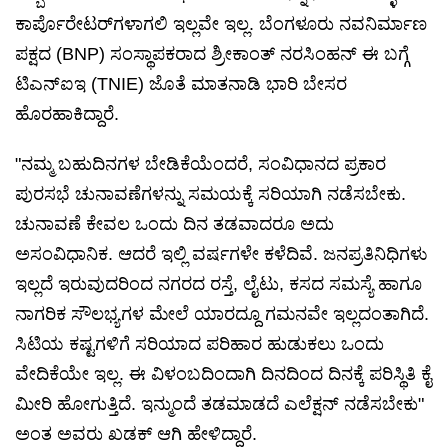
ಕಾರ್ಪೊರೇಟರ್‌ಗಳಾಗಲಿ ಇಲ್ಲವೇ ಇಲ್ಲ. ಬೆಂಗಳೂರು ನವನಿರ್ಮಾಣ
ಪಕ್ಷದ (BNP) ಸಂಸ್ಥಾಪಕರಾದ ಶ್ರೀಕಾಂತ್ ನರಸಿಂಹನ್ ಈ ಬಗ್ಗೆ
ಟಿಎನ್‌ಐಇ (TNIE) ಜೊತೆ ಮಾತನಾಡಿ ಭಾರಿ ಬೇಸರ
ಹೊರಹಾಕಿದ್ದಾರೆ.
"ನಮ್ಮ ಬಹುದಿನಗಳ ಬೇಡಿಕೆಯೆಂದರೆ, ಸಂವಿಧಾನದ ಪ್ರಕಾರ
ಪುರಸಭೆ ಚುನಾವಣೆಗಳನ್ನು ಸಮಯಕ್ಕೆ ಸರಿಯಾಗಿ ನಡೆಸಬೇಕು.
ಚುನಾವಣೆ ಕೇವಲ ಒಂದು ದಿನ ತಡವಾದರೂ ಅದು
ಅಸಂವಿಧಾನಿಕ. ಆದರೆ ಇಲ್ಲಿ ವರ್ಷಗಳೇ ಕಳೆದಿವೆ. ಜನಪ್ರತಿನಿಧಿಗಳು
ಇಲ್ಲದೆ ಇರುವುದರಿಂದ ನಗರದ ರಸ್ತೆ, ಲೈಟು, ಕಸದ ಸಮಸ್ಯೆ ಹಾಗೂ
ನಾಗರಿಕ ಸೌಲಭ್ಯಗಳ ಮೇಲೆ ಯಾರದ್ದೂ ಗಮನವೇ ಇಲ್ಲದಂತಾಗಿದೆ.
ಸಿಟಿಯ ಕಷ್ಟಗಳಿಗೆ ಸರಿಯಾದ ಪರಿಹಾರ ಹುಡುಕಲು ಒಂದು
ವೇದಿಕೆಯೇ ಇಲ್ಲ. ಈ ವಿಳಂಬದಿಂದಾಗಿ ದಿನದಿಂದ ದಿನಕ್ಕೆ ಪರಿಸ್ಥಿತಿ ಕೈ
ಮೀರಿ ಹೋಗುತ್ತಿದೆ. ಇನ್ಮುಂದೆ ತಡಮಾಡದೆ ಎಲೆಕ್ಷನ್ ನಡೆಸಬೇಕು"
ಅಂತ ಅವರು ಖಡಕ್ ಆಗಿ ಹೇಳಿದ್ದಾರೆ.