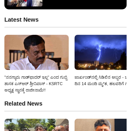
Latest News
"ನನಗ್ಯಾರು ಗಾಡ್‌ಫಾದರ್ ಇಲ್ಲ" ಎಂದ ಗುಬ್ಬಿ
ಜಾರ್ಖಂಡ್‌ನಲ್ಲಿ ಸಿಡಿಲಿನ ಅಬ್ಬರ - ಒ
ಶಾಸಕ ಎಸ್‌ಆರ್‌ ಶ್ರೀನಿವಾಸ್‌ - KSRTC
ದಿನ 14 ಮಂದಿ ಮೃ*ತ, ಹಲವರಿಗೆ ಗಾ
ಅಧ್ಯಕ್ಷ ಸ್ಥಾನಕ್ಕೆ ರಾಜೀನಾಮೆ!!
Related News