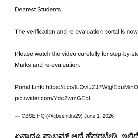
Dearest Students,
The verification and re-evaluation portal is now
Please watch the video carefully for step-by-ste
Marks and re-evaluation.
Portal Link:
https://t.co/ILQvluZJ7W
@EduMinOf
pic.twitter.com/Ydc2wmGEol
— CBSE HQ (@cbseindia29)
June 1, 2026
ಏನಾದ್ರೂ ಪ್ರಾಬ್ಲಮ್ ಆದ್ರೆ ಹೆದರಬೇಡಿ, ಇಲ್ಲಿದೆ 