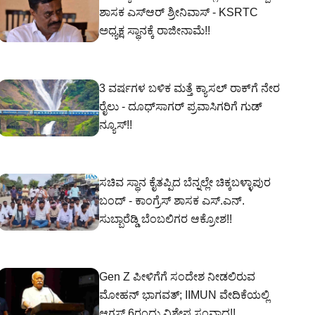
ಶಾಸಕ ಎಸ್‌ಆರ್‌ ಶ್ರೀನಿವಾಸ್‌ - KSRTC
ಅಧ್ಯಕ್ಷ ಸ್ಥಾನಕ್ಕೆ ರಾಜೀನಾಮೆ!!
3 ವರ್ಷಗಳ ಬಳಿಕ ಮತ್ತೆ ಕ್ಯಾಸಲ್ ರಾಕ್‌ಗೆ ನೇರ
ರೈಲು - ದೂಧ್‌ಸಾಗರ್ ಪ್ರವಾಸಿಗರಿಗೆ ಗುಡ್
ನ್ಯೂಸ್!!
ಸಚಿವ ಸ್ಥಾನ ಕೈತಪ್ಪಿದ ಬೆನ್ನಲ್ಲೇ ಚಿಕ್ಕಬಳ್ಳಾಪುರ
ಬಂದ್ - ಕಾಂಗ್ರೆಸ್ ಶಾಸಕ ಎಸ್‌.ಎನ್‌.
ಸುಬ್ಬಾರೆಡ್ಡಿ ಬೆಂಬಲಿಗರ ಆಕ್ರೋಶ!!
Gen Z ಪೀಳಿಗೆಗೆ ಸಂದೇಶ ನೀಡಲಿರುವ
ಮೋಹನ್ ಭಾಗವತ್; IIMUN ವೇದಿಕೆಯಲ್ಲಿ
ಆಗಸ್ಟ್ 6ರಂದು ವಿಶೇಷ ಸಂವಾದ!!