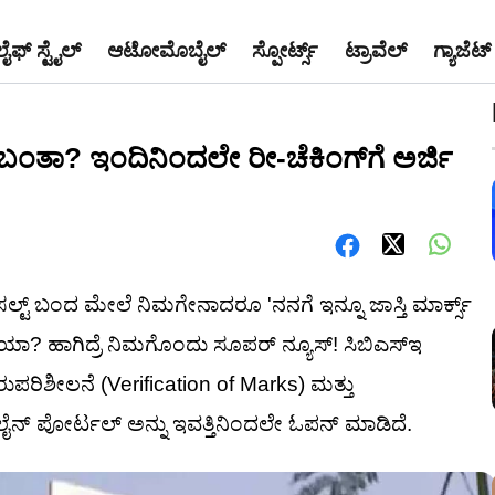
ಲೈಫ್ ಸ್ಟೈಲ್
ಆಟೋಮೊಬೈಲ್
ಸ್ಪೋರ್ಟ್ಸ್
ಟ್ರಾವೆಲ್
ಗ್ಯಾಜೆಟ್
ಬಂತಾ? ಇಂದಿನಿಂದಲೇ ರೀ-ಚೆಕಿಂಗ್‌ಗೆ ಅರ್ಜಿ
ಸಲ್ಟ್ ಬಂದ ಮೇಲೆ ನಿಮಗೇನಾದರೂ 'ನನಗೆ ಇನ್ನೂ ಜಾಸ್ತಿ ಮಾರ್ಕ್ಸ್
ಇದೆಯಾ? ಹಾಗಿದ್ರೆ ನಿಮಗೊಂದು ಸೂಪರ್ ನ್ಯೂಸ್! ಸಿಬಿಎಸ್‌ಇ
ಿಶೀಲನೆ (Verification of Marks) ಮತ್ತು
ೈನ್ ಪೋರ್ಟಲ್ ಅನ್ನು ಇವತ್ತಿನಿಂದಲೇ ಓಪನ್ ಮಾಡಿದೆ.