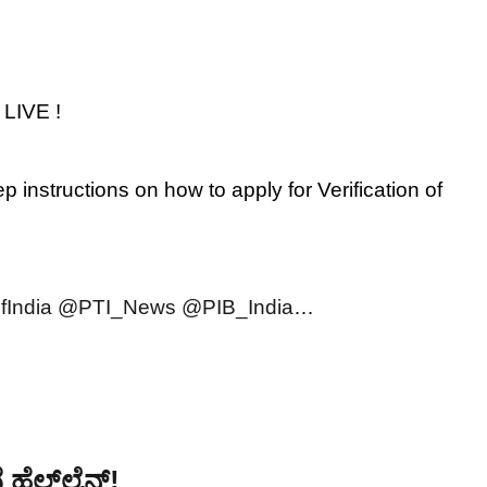
 LIVE !
p instructions on how to apply for Verification of
India
@PTI_News
@PIB_India
…
ಹೆಲ್ಪ್‌ಲೈನ್!