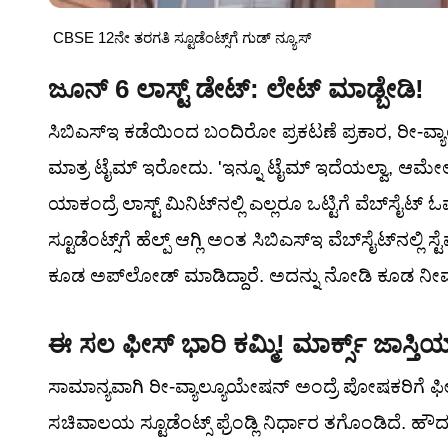
CBSE 12ನೇ ತರಗತಿ ಸ್ಟೂಡೆಂಟ್ಸ್‌ಗೆ ಗುಡ್ ನ್ಯೂಸ್
ಜೂನ್ 6 ಲಾಸ್ಟ್ ಡೇಟ್: ಲೇಟ್ ಮಾಡ್ಬೇಡಿ!
ಸಿಬಿಎಸ್‌ಇ ಕಡೆಯಿಂದ ಬಂದಿರೋ ಪ್ರಕಟಣೆ ಪ್ರಕಾರ, ರೀ-ವ್ಯ
ಮಾತ್ರ ಟೈಮ್ ಇರೋದು. 'ಇನ್ನೂ ಟೈಮ್ ಇದೆಯಲ್ವಾ, ಆಮ
ಯಾಕಂದ್ರೆ ಲಾಸ್ಟ್ ಮಿನಿಟ್‌ನಲ್ಲಿ ಎಲ್ಲರೂ ಒಟ್ಟಿಗೆ ವೆಬ್‌ಸೈಟ್ 
ಸ್ಟೂಡೆಂಟ್ಸ್‌ಗೆ ಹೆಲ್ಪ್ ಆಗ್ಲಿ ಅಂತ ಸಿಬಿಎಸ್‌ಇ ವೆಬ್‌ಸೈಟ್‌ನಲ
ಕೂಡ ಅಪ್‌ಲೋಡ್ ಮಾಡಿದ್ದಾರೆ. ಅದನ್ನು ನೋಡಿ ಕೂಡ ನೀವ
ಈ ಸಲ ಫೀಸ್ ಭಾರಿ ಕಮ್ಮಿ! ಮಾರ್ಕ್ಸ್ ಜಾಸ್ತಿಯಾದ
ಸಾಮಾನ್ಯವಾಗಿ ರೀ-ವ್ಯಾಲ್ಯೂಯೇಷನ್ ಅಂದ್ರೆ ಪೋಷಕರಿಗೆ ಫೀಸ್
ಸಚಿವಾಲಯ ಸ್ಟೂಡೆಂಟ್ಸ್ ಫ್ರೆಂಡ್ಲಿ ನಿರ್ಧಾರ ತಗೊಂಡಿದೆ. ಹೌ