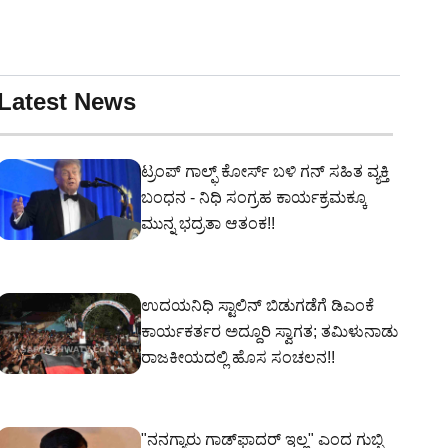
Latest News
ಟ್ರಂಪ್ ಗಾಲ್ಫ್ ಕೋರ್ಸ್ ಬಳಿ ಗನ್‌ ಸಹಿತ ವ್ಯಕ್ತಿ
ಬಂಧನ - ನಿಧಿ ಸಂಗ್ರಹ ಕಾರ್ಯಕ್ರಮಕ್ಕೂ
ಮುನ್ನ ಭದ್ರತಾ ಆತಂಕ!!
ಉದಯನಿಧಿ ಸ್ಟಾಲಿನ್ ಬಿಡುಗಡೆಗೆ ಡಿಎಂಕೆ
ಕಾರ್ಯಕರ್ತರ ಅದ್ದೂರಿ ಸ್ವಾಗತ; ತಮಿಳುನಾಡು
ರಾಜಕೀಯದಲ್ಲಿ ಹೊಸ ಸಂಚಲನ!!
"ನನಗ್ಯಾರು ಗಾಡ್‌ಫಾದರ್ ಇಲ್ಲ" ಎಂದ ಗುಬ್ಬಿ