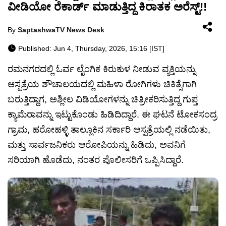
ವೀಡಿಯೋ ರೆಕಾರ್ಡ್ ಮಾಡುತ್ತಿದ್ದ ಕಿರಾತಕ ಅರೆಸ್ಟ್!!
By
SaptashwaTV News Desk
Published: Jun 4, Thursday, 2026, 15:16 [IST]
ರಮನಗರದಲ್ಲಿ ಓರ್ವ ಲೈಂಗಿಕ ಕಿರುಕುಳ ನೀಡುವ ವ್ಯಕ್ತಿಯನ್ನು
ಆಸ್ಪತ್ರೆಯ ಶೌಚಾಲಯದಲ್ಲಿ ಮಹಿಳಾ ರೋಗಿಗಳು ಚಿಕಿತ್ಸೆಗಾಗಿ
ಬರುತ್ತಿದ್ದಾಗ, ಅಶ್ಲೀಲ ವಿಡಿಯೋಗಳನ್ನು ಚಿತ್ರೀಕರಿಸುತ್ತಿದ್ದ ಗುಪ್ತ
ಕ್ಯಾಮೆರಾವನ್ನು ಇಟ್ಟುಕೊಂಡು ಹಿಡಿದಿದ್ದಾರೆ. ಈ ಘಟನೆ ಟೋಕಸಂದ್ರ
ಗ್ರಾಮ, ಹರೋಹಳ್ಳಿ ತಾಲ್ಲೂಕಿನ ಸರ್ಕಾರಿ ಆಸ್ಪತ್ರೆಯಲ್ಲಿ ನಡೆಯಿತು,
ಮತ್ತು ಸಾರ್ವಜನಿಕರು ಆರೋಪಿಯನ್ನು ಹಿಡಿದು, ಅವನಿಗೆ
ಸರಿಯಾಗಿ ಹೊಡೆದು, ನಂತರ ಪೊಲೀಸರಿಗೆ ಒಪ್ಪಿಸಿದ್ದಾರೆ.