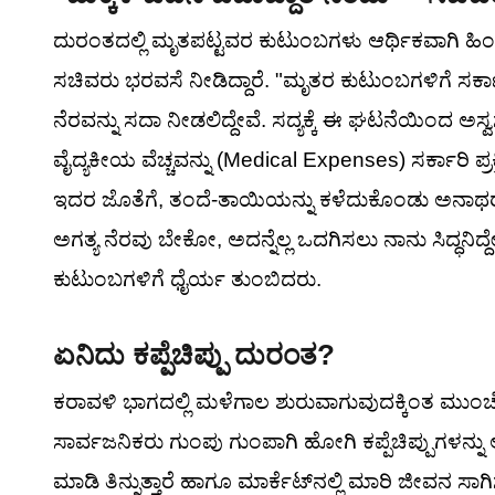
ದುರಂತದಲ್ಲಿ ಮೃತಪಟ್ಟವರ ಕುಟುಂಬಗಳು ಆರ್ಥಿಕವಾಗಿ ಹಿಂದು
ಸಚಿವರು ಭರವಸೆ ನೀಡಿದ್ದಾರೆ. "ಮೃತರ ಕುಟುಂಬಗಳಿಗೆ ಸರ
ನೆರವನ್ನು ಸದಾ ನೀಡಲಿದ್ದೇವೆ. ಸದ್ಯಕ್ಕೆ ಈ ಘಟನೆಯಿಂದ ಅಸ್ವಸ
ವೈದ್ಯಕೀಯ ವೆಚ್ಚವನ್ನು (Medical Expenses) ಸರ್ಕಾರಿ ಪ್ರ
ಇದರ ಜೊತೆಗೆ, ತಂದೆ-ತಾಯಿಯನ್ನು ಕಳೆದುಕೊಂಡು ಅನಾಥರಾಗ
ಅಗತ್ಯ ನೆರವು ಬೇಕೋ, ಅದನ್ನೆಲ್ಲ ಒದಗಿಸಲು ನಾನು ಸಿದ್ಧನ
ಕುಟುಂಬಗಳಿಗೆ ಧೈರ್ಯ ತುಂಬಿದರು.
ಏನಿದು ಕಪ್ಪೆಚಿಪ್ಪು ದುರಂತ?
ಕರಾವಳಿ ಭಾಗದಲ್ಲಿ ಮಳೆಗಾಲ ಶುರುವಾಗುವುದಕ್ಕಿಂತ ಮುಂಚೆ,
ಸಾರ್ವಜನಿಕರು ಗುಂಪು ಗುಂಪಾಗಿ ಹೋಗಿ ಕಪ್ಪೆಚಿಪ್ಪುಗಳನ್ನು 
ಮಾಡಿ ತಿನ್ನುತ್ತಾರೆ ಹಾಗೂ ಮಾರ್ಕೆಟ್‌ನಲ್ಲಿ ಮಾರಿ ಜೀವನ ಸಾಗಿ