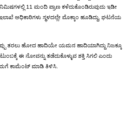
ಮಿಷಗಳಲ್ಲಿ 11 ಮಂದಿ ಪ್ರಾಣ ಕಳೆದುಕೊಂಡಿರುವುದು ಇಡೀ
ಇಲಾಖೆ ಅಧಿಕಾರಿಗಳು ಸ್ಥಳದಲ್ಲೇ ಮೊಕ್ಕಾಂ ಹೂಡಿದ್ದು, ಘಟನೆಯ
ೆಚಿಪ್ಪು ತರಲು ಹೋದ ಹಾದಿಯೇ ಯಮನ ಹಾದಿಯಾಗಿದ್ದು ನಿಜಕ್ಕೂ
ಟುಂಬಕ್ಕೆ ಈ ನೋವನ್ನು ತಡೆದುಕೊಳ್ಳುವ ಶಕ್ತಿ ಸಿಗಲಿ ಎಂದು
ಮಗೆ ಕಾಮೆಂಟ್ ಮಾಡಿ ತಿಳಿಸಿ.