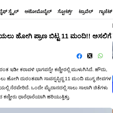
ಲೈಫ್ ಸ್ಟೈಲ್
ಆಟೋಮೊಬೈಲ್
ಸ್ಪೋರ್ಟ್ಸ್
ಟ್ರಾವೆಲ್
ಗ್ಯಾಜೆಟ್
 ತೆಗೆಯಲು ಹೋಗಿ ಪ್ರಾಣ ಬಿಟ್ಟ 11 ಮಂದಿ!! ಅಸಲಿಗೆ
ರಂತ ಇಡೀ ಕರಾವಳಿ ಭಾಗವನ್ನೇ ಕಣ್ಣೀರಲ್ಲಿ ಮುಳುಗಿಸಿದೆ. ಹೌದು,
ೆಯಲು ಹೋಗಿ ದುರಂತವಾಗಿ ಸಾವನ್ನಪ್ಪಿದ್ದ 11 ಮಂದಿ ಮುಗ್ಧ ಜೀವಗಳ
ಲಿ ನೆರವೇರಿದೆ. ಒಂದೇ ಮೈದಾನದಲ್ಲಿ ಸಾಲು ಸಾಲಾಗಿ ಚಿತೆಗಳು
ಂದ ಕಣ್ಣೀರು ಧಾರೆಧಾರೆಯಾಗಿ ಹರಿಯುತ್ತಿತ್ತು.