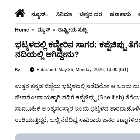
ನ್ಯೂಸ್
ಸಿನಿಮಾ
ಚಿನ್ನದ ದರ
ಹಣಕಾಸು
Home
»
ನ್ಯೂಸ್
»
ರಾಷ್ಟ್ರೀಯ ಸುದ್ದಿ
ಭಟ್ಕಳದಲ್ಲಿ ಕಣ್ಣೀರಿನ ಸಾಗರ: ಕಪ್ಪೆಚಿಪ್ಪು
ನದಿಯಲ್ಲಿ ಆಗಿದ್ದೇನು?
Published: May 25, Monday, 2026, 13:00 [IST]
By
ಉತ್ತರ ಕನ್ನಡ ಜಿಲ್ಲೆಯ ಭಟ್ಕಳದಲ್ಲಿ ನಡೆದಿರೋ ಆ ಒಂದು ದು
ಜೀವನೋಪಾಯಕ್ಕಾಗಿ ನದಿಗೆ ಕಪ್ಪೆಚಿಪ್ಪು (Shellfish) ತೆಗ
ಸಾಮೂಹಿಕ ಅಂತ್ಯಸಂಸ್ಕಾರ ಇಂದು ಭಟ್ಕಳದ ಶಾರದಾಹೊಳೆಯಲ್
ಉರಿಯುತ್ತಿದ್ದರೆ, ಅಲ್ಲಿ ನೆರೆದಿದ್ದ ಸಾವಿರಾರು ಜನರ ಕಣ್ಣುಗಳಿ