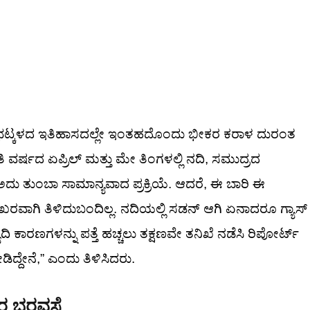
 ಭಟ್ಕಳದ ಇತಿಹಾಸದಲ್ಲೇ ಇಂತಹದೊಂದು ಭೀಕರ ಕರಾಳ ದುರಂತ
ತಿ ವರ್ಷದ ಏಪ್ರಿಲ್ ಮತ್ತು ಮೇ ತಿಂಗಳಲ್ಲಿ ನದಿ, ಸಮುದ್ರದ
ಢಿ. ಅದು ತುಂಬಾ ಸಾಮಾನ್ಯವಾದ ಪ್ರಕ್ರಿಯೆ. ಆದರೆ, ಈ ಬಾರಿ ಈ
ವಾಗಿ ತಿಳಿದುಬಂದಿಲ್ಲ. ನದಿಯಲ್ಲಿ ಸಡನ್ ಆಗಿ ಏನಾದರೂ ಗ್ಯಾಸ್
ಿ ಕಾರಣಗಳನ್ನು ಪತ್ತೆ ಹಚ್ಚಲು ತಕ್ಷಣವೇ ತನಿಖೆ ನಡೆಸಿ ರಿಪೋರ್ಟ್
ಿದ್ದೇನೆ,” ಎಂದು ತಿಳಿಸಿದರು.
ವರ ಭರವಸೆ