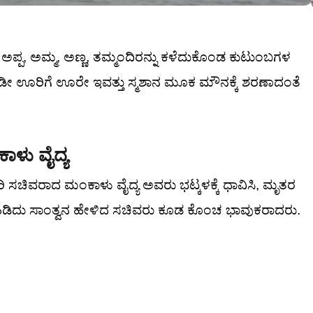
ಅಪ್ಪ, ಅಮ್ಮ, ಅಣ್ಣ, ತಮ್ಮಂದಿರನ್ನು ಕಳೆದುಕೊಂಡ ಕುಟುಂಬಗಳ
ಇಡೀ ಊರಿಗೆ ಊರೇ ಇವತ್ತು ಸ್ಮಶಾನ ಮೂಕ ಮೌನಕ್ಕೆ ಶರಣಾದಂತೆ
ಳು ವೈದ್ಯ
ಾರಿ ಸಚಿವರಾದ ಮಂಕಾಳು ವೈದ್ಯ ಅವರು ಭಟ್ಕಳಕ್ಕೆ ಧಾವಿಸಿ, ಮೃತರ
ೈ ಹಿಡಿದು ಸಾಂತ್ವನ ಹೇಳಿದ ಸಚಿವರು ಕೂಡ ಕೊಂಚ ಭಾವುಕರಾದರು.