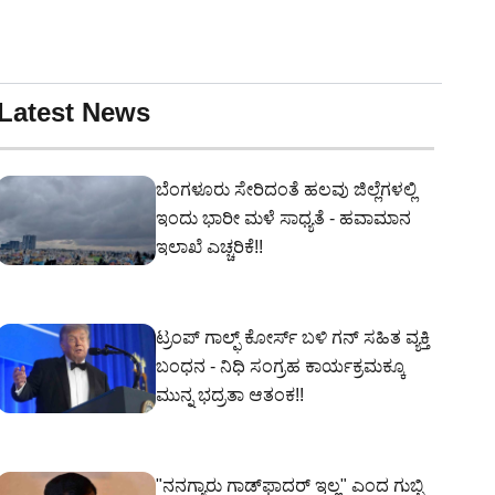
Latest News
ಬೆಂಗಳೂರು ಸೇರಿದಂತೆ ಹಲವು ಜಿಲ್ಲೆಗಳಲ್ಲಿ
ಇಂದು ಭಾರೀ ಮಳೆ ಸಾಧ್ಯತೆ - ಹವಾಮಾನ
ಇಲಾಖೆ ಎಚ್ಚರಿಕೆ!!
ಟ್ರಂಪ್ ಗಾಲ್ಫ್ ಕೋರ್ಸ್ ಬಳಿ ಗನ್‌ ಸಹಿತ ವ್ಯಕ್ತಿ
ಬಂಧನ - ನಿಧಿ ಸಂಗ್ರಹ ಕಾರ್ಯಕ್ರಮಕ್ಕೂ
ಮುನ್ನ ಭದ್ರತಾ ಆತಂಕ!!
"ನನಗ್ಯಾರು ಗಾಡ್‌ಫಾದರ್ ಇಲ್ಲ" ಎಂದ ಗುಬ್ಬಿ