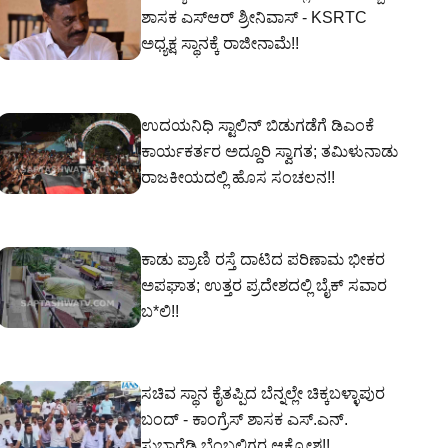
ಶಾಸಕ ಎಸ್‌ಆರ್‌ ಶ್ರೀನಿವಾಸ್‌ - KSRTC
ಅಧ್ಯಕ್ಷ ಸ್ಥಾನಕ್ಕೆ ರಾಜೀನಾಮೆ!!
ಉದಯನಿಧಿ ಸ್ಟಾಲಿನ್ ಬಿಡುಗಡೆಗೆ ಡಿಎಂಕೆ
ಕಾರ್ಯಕರ್ತರ ಅದ್ದೂರಿ ಸ್ವಾಗತ; ತಮಿಳುನಾಡು
ರಾಜಕೀಯದಲ್ಲಿ ಹೊಸ ಸಂಚಲನ!!
ಕಾಡು ಪ್ರಾಣಿ ರಸ್ತೆ ದಾಟಿದ ಪರಿಣಾಮ ಭೀಕರ
ಅಪಘಾತ; ಉತ್ತರ ಪ್ರದೇಶದಲ್ಲಿ ಬೈಕ್ ಸವಾರ
ಬ*ಲಿ!!
ಸಚಿವ ಸ್ಥಾನ ಕೈತಪ್ಪಿದ ಬೆನ್ನಲ್ಲೇ ಚಿಕ್ಕಬಳ್ಳಾಪುರ
ಬಂದ್ - ಕಾಂಗ್ರೆಸ್ ಶಾಸಕ ಎಸ್‌.ಎನ್‌.
ಸುಬ್ಬಾರೆಡ್ಡಿ ಬೆಂಬಲಿಗರ ಆಕ್ರೋಶ!!