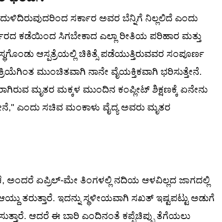
ಳಿದಿರುವುದರಿಂದ ಸರ್ಕಾರ ಅವರ ಬೆನ್ನಿಗೆ ನಿಲ್ಲಲಿದೆ ಎಂದು
್ಕಾರದ ಕಡೆಯಿಂದ ಸಿಗಬೇಕಾದ ಎಲ್ಲಾ ರೀತಿಯ ಪರಿಹಾರ ಮತ್ತು
್ಥಗೊಂಡು ಆಸ್ಪತ್ರೆಯಲ್ಲಿ ಚಿಕಿತ್ಸೆ ಪಡೆಯುತ್ತಿರುವವರ ಸಂಪೂರ್ಣ
ಕ್ರಿಯೆಗಿಂತ ಮುಂಚಿತವಾಗಿ ನಾನೇ ವೈಯಕ್ತಿಕವಾಗಿ ಭರಿಸುತ್ತೇನೆ.
ಿರುವ ಮೃತರ ಮಕ್ಕಳ ಮುಂದಿನ ಕಂಪ್ಲೀಟ್ ಶಿಕ್ಷಣಕ್ಕೆ ಏನೇನು
ಿದ್ದೇನೆ," ಎಂದು ಸಚಿವ ಮಂಕಾಳು ವೈದ್ಯ ಅವರು ಮೃತರ
 ಅಂದರೆ ಏಪ್ರಿಲ್-ಮೇ ತಿಂಗಳಲ್ಲಿ ನದಿಯ ಆಳವಿಲ್ಲದ ಜಾಗದಲ್ಲಿ
ಆಯ್ದು ತರುತ್ತಾರೆ. ಇದನ್ನು ಸ್ಥಳೀಯವಾಗಿ ಸಖತ್ ಇಷ್ಟಪಟ್ಟು ಅಡುಗೆ
ಸುತ್ತಾರೆ. ಆದರೆ ಈ ಬಾರಿ ಎಂದಿನಂತೆ ಕಪ್ಪೆಚಿಪ್ಪು ತೆಗೆಯಲು