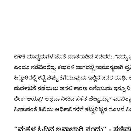
ಬಳಿಕ ಮಾಧ್ಯಮಗಳ ಜೊತೆ ಮಾತನಾಡಿದ ಸಚಿವರು, “ನಮ್ಮ
ಎಂದೂ ನಡೆದಿರಲಿಲ್ಲ. ಕರಾವಳಿ ಭಾಗದಲ್ಲಿ ಸಾಮಾನ್ಯವಾಗಿ ಪ್ರ
ಹಿನ್ನೀರಿನಲ್ಲಿ ಕಪ್ಪೆ ಚಿಪ್ಪು ತೆಗೆಯುವುದು ಇಲ್ಲಿನ ಜನರ ರೂ
ದುರ್ಘಟನೆ ನಡೆಯಲು ಅಸಲಿ ಕಾರಣ ಏನೆಂಬುದು ಇನ್ನೂ ನಿಖರ
ಲೀಕ್ ಆಯ್ತಾ? ಅಥವಾ ನೀರಿನ ಸೆಳೆತ ಹೆಚ್ಚಾಯ್ತಾ? ಎಂಬಿತ್ಯಾದ
ನೀಡುವಂತೆ ಹಿರಿಯ ಅಧಿಕಾರಿಗಳಿಗೆ ಕಟ್ಟುನಿಟ್ಟಿನ ಸೂಚನೆ ನೀಡ
"ಮಕ್ಕಳ ಓದಿನ ಜವಾಬ್ದಾರಿ ನಂದು" - ಸಚಿ