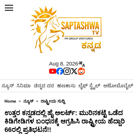
Aug 8, 2026
ನ್ಯೂಸ್
ಸಿನಿಮಾ
ಚಿನ್ನದ ದರ
ಹಣಕಾಸು
ಲೈಫ್ ಸ್ಟೈಲ್
ಆಟೋಮೊಬೈಲ್
Home
»
ನ್ಯೂಸ್
»
ರಾಷ್ಟ್ರೀಯ ಸುದ್ದಿ
ಉತ್ತರ ಕನ್ನಡದಲ್ಲಿ ಹೈ ಅಲರ್ಟ್: ಮುರಿನಕಟ್ಟೆ ಒಡೆದ
ಕಿಡಿಗೇಡಿಗಳ ಬಂಧನಕ್ಕೆ ಆಗ್ರಹಿಸಿ ರಾಷ್ಟ್ರೀಯ ಹೆದ್ದಾರಿ
66ರಲ್ಲಿ ಪ್ರತಿಭಟನೆ!!