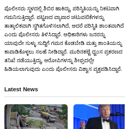
ಪೊಲೀಸರು ಸ್ಥಳದಲ್ಲಿ ಶಿಬಿರ ಹಾಕಿದ್ದು, ಪರಿಸ್ಥಿತಿಯನ್ನು ನಿಕಟವಾಗಿ
ಗಮನಿಸುತ್ತಿದ್ದಾರೆ. ಪಟ್ಟಣದ ವ್ಯಾಪಾರ ಚಟುವಟಿಕೆಗಳನ್ನು
ತಾತ್ಕಾಲಿಕವಾಗಿ ಸ್ಥಗಿತಗೊಳಿಸಲಾಗಿದೆ, ಆದರೆ ಪರಿಸ್ಥಿತಿ ಶಾಂತವಾಗಿದೆ
ಎಂದು ಪೊಲೀಸರು ತಿಳಿಸಿದ್ದಾರೆ. ಅಧಿಕಾರಿಗಳು ಜನರನ್ನು
ಯಾವುದೇ ಸುಳ್ಳು ಸುದ್ದಿಗೆ ಗಮನ ಕೊಡಬೇಡಿ ಮತ್ತು ಶಾಂತಿಯನ್ನು
ಕಾಪಾಡಿಕೊಳ್ಳಲು ಸಲಹೆ ನೀಡಿದ್ದಾರೆ. ಮುರಿನಕಟ್ಟೆ ಧ್ವಂಸ ಪ್ರಕರಣದ
ತನಿಖೆ ನಡೆಯುತ್ತಿದ್ದು, ಆರೋಪಿಗಳನ್ನು ಶೀಘ್ರದಲ್ಲೇ
ಹಿಡಿಯಲಾಗುವುದು ಎಂದು ಪೊಲೀಸರು ವಿಶ್ವಾಸ ವ್ಯಕ್ತಪಡಿಸಿದ್ದಾರೆ.
Latest News