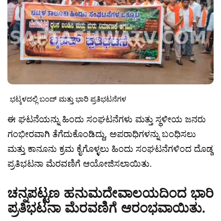
ಭಟ್ಕಳದಲ್ಲಿ ಬಂದ್ ಮತ್ತು ಭಾರಿ ಪ್ರತಿಭಟನೆಗಳ
ಈ ಘಟನೆಯನ್ನು ಹಿಂದು ಸಂಘಟನೆಗಳು ಮತ್ತು ಸ್ಥಳೀಯ ಜನರು
ಗಂಭೀರವಾಗಿ ತೆಗೆದುಕೊಂಡಿದ್ದು, ಅಪರಾಧಿಗಳನ್ನು ಬಂಧಿಸಲು
ಮತ್ತು ಕಾನೂನು ಕ್ರಮ ಕೈಗೊಳ್ಳಲು ಹಿಂದು ಸಂಘಟನೆಗಳಿಂದ ದೊಡ್ಡ
ಪ್ರತಿಭಟನಾ ಮೆರವಣಿಗೆ ಆಯೋಜಿಸಲಾಯಿತು.
ಚನ್ನಪಟ್ಟಣ ಹನುಮದೇವಾಲಯದಿಂದ ಭಾರಿ
ಪ್ರತಿಭಟನಾ ಮೆರವಣಿಗೆ ಆರಂಭವಾಯಿತು.