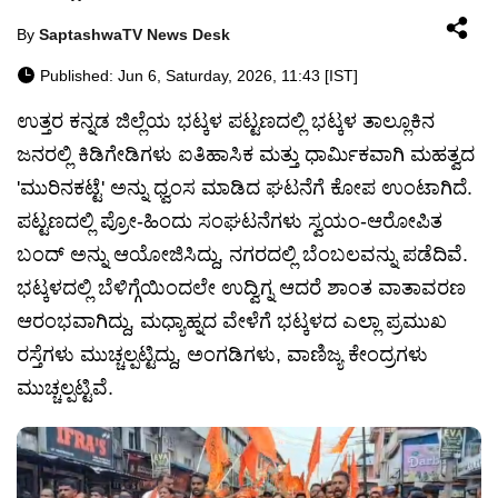
By
SaptashwaTV News Desk
Published: Jun 6, Saturday, 2026, 11:43 [IST]
ಉತ್ತರ ಕನ್ನಡ ಜಿಲ್ಲೆಯ ಭಟ್ಕಳ ಪಟ್ಟಣದಲ್ಲಿ ಭಟ್ಕಳ ತಾಲ್ಲೂಕಿನ
ಜನರಲ್ಲಿ ಕಿಡಿಗೇಡಿಗಳು ಐತಿಹಾಸಿಕ ಮತ್ತು ಧಾರ್ಮಿಕವಾಗಿ ಮಹತ್ವದ
'ಮುರಿನಕಟ್ಟೆ' ಅನ್ನು ಧ್ವಂಸ ಮಾಡಿದ ಘಟನೆಗೆ ಕೋಪ ಉಂಟಾಗಿದೆ.
ಪಟ್ಟಣದಲ್ಲಿ ಪ್ರೋ-ಹಿಂದು ಸಂಘಟನೆಗಳು ಸ್ವಯಂ-ಆರೋಪಿತ
ಬಂದ್ ಅನ್ನು ಆಯೋಜಿಸಿದ್ದು, ನಗರದಲ್ಲಿ ಬೆಂಬಲವನ್ನು ಪಡೆದಿವೆ.
ಭಟ್ಕಳದಲ್ಲಿ ಬೆಳಿಗ್ಗೆಯಿಂದಲೇ ಉದ್ವಿಗ್ನ ಆದರೆ ಶಾಂತ ವಾತಾವರಣ
ಆರಂಭವಾಗಿದ್ದು, ಮಧ್ಯಾಹ್ನದ ವೇಳೆಗೆ ಭಟ್ಕಳದ ಎಲ್ಲಾ ಪ್ರಮುಖ
ರಸ್ತೆಗಳು ಮುಚ್ಚಲ್ಪಟ್ಟಿದ್ದು, ಅಂಗಡಿಗಳು, ವಾಣಿಜ್ಯ ಕೇಂದ್ರಗಳು
ಮುಚ್ಚಲ್ಪಟ್ಟಿವೆ.