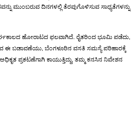
ನು ಮುಂಬರುವ ದಿನಗಳಲ್ಲಿ ತೆರವುಗೊಳಿಸುವ ಸಾಧ್ಯತೆಗಳನ್ನು
್ಘಕಾಲದ ಹೋರಾಟದ ಫಲವಾಗಿದೆ. ರೈತರಿಂದ ಭೂಮಿ ಪಡೆದು,
ಈ ಬಡಾವಣೆಯು, ಬೆಂಗಳೂರಿನ ವಸತಿ ಸಮಸ್ಯೆ ಪರಿಹಾರಕ್ಕೆ
ಿಕೃತ ಪ್ರಕಟಣೆಗಾಗಿ ಕಾಯುತ್ತಿದ್ದು, ತಮ್ಮ ಕನಸಿನ ನಿವೇಶನ