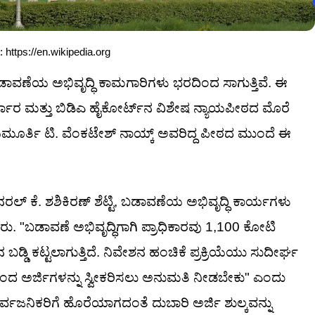
 https://en.wikipedia.org
ಾವಣೆಯ ಅಭಿವೃದ್ಧಿ ಕಾಮಗಾರಿಗಳು ಭರದಿಂದ ಸಾಗುತ್ತಿವೆ. ಈ
 ಸರ್ಕಾರ ಮತ್ತು ಬಿಡಿಎ ಹೈಕೋರ್ಟ್‌ನ ವಿಶೇಷ ನ್ಯಾಯಪೀಠದ ಮೊರೆ
ಾಯಮೂರ್ತಿ ಟಿ. ವೆಂಕಟೇಶ್ ನಾಯ್ಕ್ ಅವರಿದ್ದ ಪೀಠದ ಮುಂದೆ ಈ
್ ಕೆ. ಶಶಿಕಿರಣ್ ಶೆಟ್ಟಿ, ಬಡಾವಣೆಯ ಅಭಿವೃದ್ಧಿ ಕಾರ್ಯಗಳು
. "ಬಡಾವಣೆ ಅಭಿವೃದ್ಧಿಗಾಗಿ ಪ್ರಾಧಿಕಾರವು 1,100 ಕೋಟಿ
ನ ಬಡ್ಡಿ ಕಟ್ಟಲಾಗುತ್ತಿದೆ. ನಿವೇಶನ ಹಂಚಿಕೆ ಪ್ರಕ್ರಿಯೆಯು ಸುದೀರ್ಘ
ದ ಅರ್ಜಿಗಳನ್ನು ಸ್ವೀಕರಿಸಲು ಅನುಮತಿ ನೀಡಬೇಕು" ಎಂದು
ವಜನಿಕರಿಗೆ ಹೊರೆಯಾಗದಂತೆ ದುಬಾರಿ ಅರ್ಜಿ ಶುಲ್ಕವನ್ನು