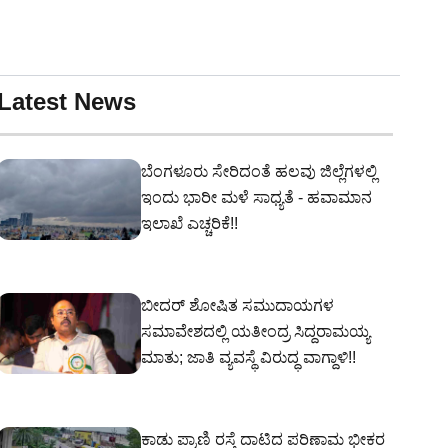
Latest News
ಬೆಂಗಳೂರು ಸೇರಿದಂತೆ ಹಲವು ಜಿಲ್ಲೆಗಳಲ್ಲಿ
ಇಂದು ಭಾರೀ ಮಳೆ ಸಾಧ್ಯತೆ - ಹವಾಮಾನ
ಇಲಾಖೆ ಎಚ್ಚರಿಕೆ!!
ಬೀದರ್ ಶೋಷಿತ ಸಮುದಾಯಗಳ
ಸಮಾವೇಶದಲ್ಲಿ ಯತೀಂದ್ರ ಸಿದ್ದರಾಮಯ್ಯ
ಮಾತು; ಜಾತಿ ವ್ಯವಸ್ಥೆ ವಿರುದ್ಧ ವಾಗ್ದಾಳಿ!!
ಕಾಡು ಪ್ರಾಣಿ ರಸ್ತೆ ದಾಟಿದ ಪರಿಣಾಮ ಭೀಕರ