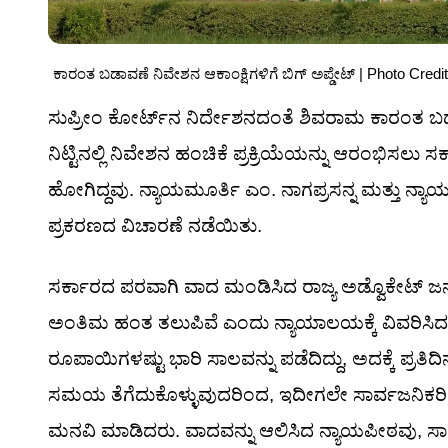
ಕಾರಂತ ಬಡಾವಣೆ ನಿವೇಶನ ಆಕಾಂಕ್ಷಿಗಳಿಗೆ ಬಿಗ್ ಅಪ್ಡೇಟ್ | Photo Credit:
ಸುಪ್ರೀಂ ಕೋರ್ಟ್‌ನ ನಿರ್ದೇಶನದಂತೆ ಶಿವರಾಮ ಕಾರಂತ ಬಡ
ನಿಟ್ಟಿನಲ್ಲಿ ನಿವೇಶನ ಹಂಚಿಕೆ ಪ್ರಕ್ರಿಯೆಯನ್ನು ಆರಂಭಿಸಲು
ಹೋಗಿದ್ದವು. ನ್ಯಾಯಮೂರ್ತಿ ಎಂ. ನಾಗಪ್ರಸನ್ನ ಮತ್ತು ನ್ಯ
ಪ್ರಕರಣದ ವಿಚಾರಣೆ ನಡೆಯಿತು.
ಸರ್ಕಾರದ ಪರವಾಗಿ ವಾದ ಮಂಡಿಸಿದ ರಾಜ್ಯ ಅಡ್ವೊಕೇಟ್ ಜನರಲ
ಅಂತಿಮ ಹಂತ ತಲುಪಿವೆ ಎಂದು ನ್ಯಾಯಾಲಯಕ್ಕೆ ವಿವರಿಸಿದರು
ರೂಪಾಯಿಗಳಷ್ಟು ಭಾರಿ ಸಾಲವನ್ನು ಪಡೆದಿದ್ದು, ಅದಕ್ಕೆ ಪ್ರತಿದಿ
ಸಮಯ ತೆಗೆದುಕೊಳ್ಳುವುದರಿಂದ, ಇದೀಗಲೇ ಸಾರ್ವಜನಿಕರಿಂ
ಮನವಿ ಮಾಡಿದರು. ವಾದವನ್ನು ಆಲಿಸಿದ ನ್ಯಾಯಪೀಠವು, ಸಾರ್