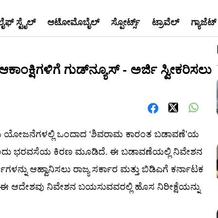
ಲೈಫ್ ಸ್ಟೈಲ್
ಆಟೋಮೊಬೈಲ್
ಸ್ಪೋರ್ಟ್ಸ್
ಟ್ರಾವೆಲ್
ಗ್ಯಾಜೆಟ್
ಷಿಗಳಿಗೆ ಗುಡ್‌ನ್ಯೂಸ್ - ಅರ್ಜಿ ಸ್ವೀಕರಿಸಲು
ಂಕ್ಷೆಯ ಯೋಜನೆಗಳಲ್ಲಿ ಒಂದಾದ ‘ಶಿವರಾಮ ಕಾರಂತ ಬಡಾವಣೆ’ಯ
ಗ ಒಂದು ಭರವಸೆಯ ಕಿರಣ ಮೂಡಿದೆ. ಈ ಬಡಾವಣೆಯಲ್ಲಿ ನಿವೇಶನ
ಿಗಳನ್ನು ಆಹ್ವಾನಿಸಲು ರಾಜ್ಯ ಸರ್ಕಾರ ಮತ್ತು ಬಿಡಿಎಗೆ ಕರ್ನಾಟಕ
ಈ ಆದೇಶವು ನಿವೇಶನ ಬಯಸುವವರಲ್ಲಿ ಹೊಸ ನಿರೀಕ್ಷೆಯನ್ನು