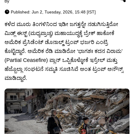
By
Published: Jun 2, Tuesday, 2026, 15:48 [IST]
ಕಳೆದ ಮೂರು ತಿಂಗಳಿನಿಂದ ಇಡೀ ಜಗತ್ತನ್ನೇ ನಡುಗಿಸುತ್ತಿರೋ
ಮಿಡ್ಲ್ ಈಸ್ಟ್ (ಮಧ್ಯಪ್ರಾಚ್ಯ) ಮಹಾಯುದ್ಧಕ್ಕೆ ಬ್ರೇಕ್ ಹಾಕೋಕೆ
ಅಮೆರಿಕ ಪ್ರೆಸಿಡೆಂಟ್ ಡೊನಾಲ್ಡ್ ಟ್ರಂಪ್ ಭರ್ಜರಿ ಎಂಟ್ರಿ
ಕೊಟ್ಟಿದ್ದಾರೆ. ಅಮೆರಿಕ ರೆಡಿ ಮಾಡಿರೋ ‘ಭಾಗಶಃ ಕದನ ವಿರಾಮ’
(Partial Ceasefire) ಪ್ಲಾನ್ ಒಪ್ಪಿಕೊಳ್ಳೋಕೆ ಇಸ್ರೇಲ್ ಮತ್ತು
ಹೆಜ್ಬೊಲ್ಲಾ ಸಂಘಟನೆ ಸಮ್ಮತಿ ಸೂಚಿಸಿವೆ ಅಂತ ಟ್ರಂಪ್ ಅನೌನ್ಸ್
ಮಾಡಿದ್ದಾರೆ.