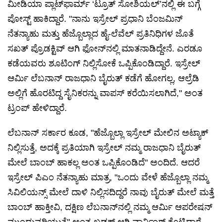
ಮೀಡಿಯಾ ಪ್ಲಾಟ್‌ಫಾರ್ಮ್ ‘ಟ್ರೂತ್ ಸೋಶಿಯಲ್’ನಲ್ಲಿ ಈ ಬಗ್ಗೆ
ಪೋಸ್ಟ್ ಹಾಕಿದ್ದಾರೆ. "ನಾನು ಇಸ್ರೇಲ್ ಪ್ರಧಾನಿ ಬೆಂಜಮಿನ್
ನೆತನ್ಯಾಹು ಮತ್ತು ಹೆಜ್ಬೊಲ್ಲಾದ ಹೈ-ಲೆವೆಲ್ ಪ್ರತಿನಿಧಿಗಳ ಜೊತೆ
ಸಖತ್ ಪ್ರೊಡಕ್ಟಿವ್ ಆಗಿ ಫೋನ್‌ನಲ್ಲಿ ಮಾತನಾಡಿದ್ದೇನೆ. ಎರಡೂ
ಕಡೆಯವರು ಶೂಟಿಂಗ್ ನಿಲ್ಲಿಸೋಕೆ ಒಪ್ಪಿಕೊಂಡಿದ್ದಾರೆ. ಇಸ್ರೇಲ್
ಆರ್ಮಿ ಲೆಬನಾನ್ ರಾಜಧಾನಿ ಬೈರುತ್ ಕಡೆಗೆ ಹೋಗಲ್ಲ, ಆಲ್ರೆಡಿ
ಅಲ್ಲಿಗೆ ಹೊರಟಿದ್ದ ಸೈನಿಕರನ್ನು ವಾಪಸ್ ಕರೆಯಿಸಲಾಗಿದೆ," ಅಂತ
ಟ್ರಂಪ್ ಹೇಳಿದ್ದಾರೆ.
ಲೆಬನಾನ್ ಸರ್ಕಾರ ಕೂಡ, "ಹೆಜ್ಬೊಲ್ಲಾ ಇಸ್ರೇಲ್ ಮೇಲಿನ ಅಟ್ಯಾಕ್
ನಿಲ್ಲಿಸುತ್ತೆ, ಅದಕ್ಕೆ ಪ್ರತಿಯಾಗಿ ಇಸ್ರೇಲ್ ನಮ್ಮ ರಾಜಧಾನಿ ಬೈರುತ್
ಮೇಲೆ ಬಾಂಬ್ ಹಾಕಲ್ಲ ಅಂತ ಒಪ್ಪಿಕೊಂಡಿದೆ" ಅಂದಿದೆ. ಆದರೆ
ಇಸ್ರೇಲ್ ಪಿಎಂ ನೆತನ್ಯಾಹು ಮಾತ್ರ, "ಒಂದು ವೇಳೆ ಹೆಜ್ಬೊಲ್ಲಾ ನಮ್ಮ
ಸಿವಿಲಿಯನ್ಸ್ ಮೇಲೆ ದಾಳಿ ನಿಲ್ಲಿಸದಿದ್ದರೆ ನಾವು ಬೈರುತ್ ಮೇಲೆ ಮತ್ತೆ
ಬಾಂಬ್ ಹಾಕ್ತೀವಿ, ದಕ್ಷಿಣ ಲೆಬನಾನ್‌ನಲ್ಲಿ ನಮ್ಮ ಆರ್ಮಿ ಆಪರೇಷನ್