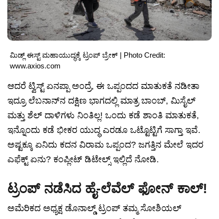
ಮಿಡ್ಲ್ ಈಸ್ಟ್ ಮಹಾಯುದ್ಧಕ್ಕೆ ಟ್ರಂಪ್ ಬ್ರೇಕ್ | Photo Credit:
www.axios.com
ಆದರೆ ಟ್ವಿಸ್ಟ್ ಏನಪ್ಪಾ ಅಂದ್ರೆ, ಈ ಒಪ್ಪಂದದ ಮಾತುಕತೆ ನಡೀತಾ
ಇದ್ರೂ ಲೆಬನಾನ್‌ನ ದಕ್ಷಿಣ ಭಾಗದಲ್ಲಿ ಮಾತ್ರ ಬಾಂಬ್, ಮಿಸೈಲ್
ಮತ್ತು ಶೆಲ್ ದಾಳಿಗಳು ನಿಂತಿಲ್ಲ! ಒಂದು ಕಡೆ ಶಾಂತಿ ಮಾತುಕತೆ,
ಇನ್ನೊಂದು ಕಡೆ ಭೀಕರ ಯುದ್ಧ ಎರಡೂ ಒಟ್ಟೊಟ್ಟಿಗೆ ಸಾಗ್ತಾ ಇವೆ.
ಅಷ್ಟಕ್ಕೂ ಏನಿದು ಕದನ ವಿರಾಮ ಒಪ್ಪಂದ? ಜಗತ್ತಿನ ಮೇಲೆ ಇದರ
ಎಫೆಕ್ಟ್ ಏನು? ಕಂಪ್ಲೀಟ್ ಡಿಟೇಲ್ಸ್ ಇಲ್ಲಿದೆ ನೋಡಿ.
ಟ್ರಂಪ್ ನಡೆಸಿದ ಹೈ-ಲೆವೆಲ್ ಫೋನ್ ಕಾಲ್!
ಅಮೆರಿಕದ ಅಧ್ಯಕ್ಷ ಡೊನಾಲ್ಡ್ ಟ್ರಂಪ್ ತಮ್ಮ ಸೋಶಿಯಲ್