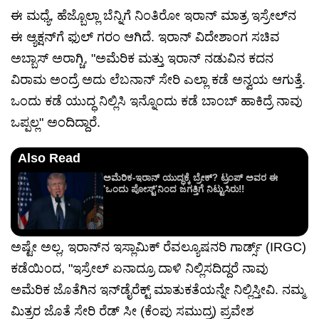
ಈ ಮಧ್ಯೆ, ಹೆಜ್ಬೊಲ್ಲಾ ಬೆನ್ನಿಗೆ ನಿಂತಿರೋ ಇರಾನ್ ಮಾತ್ರ ಇಸ್ರೇಲ್‌ನ
ಈ ಆ್ಯಕ್ಷನ್‌ಗೆ ಫುಲ್ ಗರಂ ಆಗಿದೆ. ಇರಾನ್ ವಿದೇಶಾಂಗ ಸಚಿವ
ಅಬ್ಬಾಸ್ ಅರಾಗ್ಚಿ, "ಅಮೆರಿಕ ಮತ್ತು ಇರಾನ್ ನಡುವಿನ ಕದನ
ವಿರಾಮ ಅಂದ್ರೆ ಅದು ಲೆಬನಾನ್ ಸೇರಿ ಎಲ್ಲಾ ಕಡೆ ಅನ್ವಯ ಆಗುತ್ತೆ.
ಒಂದು ಕಡೆ ಯುದ್ಧ ನಿಲ್ಲಿಸಿ ಇನ್ನೊಂದು ಕಡೆ ಬಾಂಬ್ ಹಾಕಿದ್ರೆ ನಾವು
ಒಪ್ಪಲ್ಲ" ಅಂದಿದ್ದಾರೆ.
Also Read
ಅಮೆರಿಕ-ಇರಾನ್ ಯುದ್ಧಕ್ಕೆ ಬ್ರೇಕ್? ಟ್ರಂಪ್ ಅವರ ಈ
'ಒಂದು ಪೋಸ್ಟ್'ನಿಂದ ಜಗತ್ತಿಗೆ ನಿಟ್ಟುಸಿರು!!
ಅಷ್ಟೇ ಅಲ್ಲ, ಇರಾನ್‌ನ ಇಸ್ಲಾಮಿಕ್ ರೆವಲ್ಯೂಷನರಿ ಗಾರ್ಡ್ಸ್ (IRGC)
ಕಡೆಯಿಂದ, "ಇಸ್ರೇಲ್ ಏನಾದ್ರೂ ದಾಳಿ ನಿಲ್ಲಿಸದಿದ್ದರೆ ನಾವು
ಅಮೆರಿಕ ಜೊತೆಗಿನ ಇನ್‌ಡೈರೆಕ್ಟ್ ಮಾತುಕತೆಯನ್ನೇ ನಿಲ್ಲಿಸ್ತೀವಿ. ನಮ್ಮ
ಮಿತ್ರರ ಜೊತೆ ಸೇರಿ ರೆಡ್ ಸೀ (ಕೆಂಪು ಸಮುದ್ರ) ಪ್ರವೇಶ