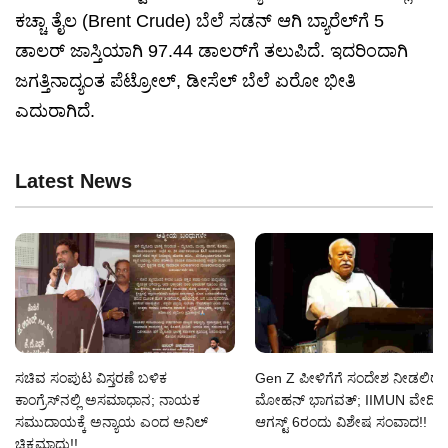
ಕಚ್ಚಾ ತೈಲ (Brent Crude) ಬೆಲೆ ಸಡನ್ ಆಗಿ ಬ್ಯಾರೆಲ್‌ಗೆ 5
ಡಾಲರ್ ಜಾಸ್ತಿಯಾಗಿ 97.44 ಡಾಲರ್‌ಗೆ ತಲುಪಿದೆ. ಇದರಿಂದಾಗಿ
ಜಗತ್ತಿನಾದ್ಯಂತ ಪೆಟ್ರೋಲ್, ಡೀಸೆಲ್ ಬೆಲೆ ಏರೋ ಭೀತಿ
ಎದುರಾಗಿದೆ.
Latest News
ಸಚಿವ ಸಂಪುಟ ವಿಸ್ತರಣೆ ಬಳಿಕ
Gen Z ಪೀಳಿಗೆಗೆ ಸಂದೇಶ ನೀಡಲಿರ
ಕಾಂಗ್ರೆಸ್‌ನಲ್ಲಿ ಅಸಮಾಧಾನ; ನಾಯಕ
ಮೋಹನ್ ಭಾಗವತ್; IIMUN ವೇದಿಕೆಯ
ಸಮುದಾಯಕ್ಕೆ ಅನ್ಯಾಯ ಎಂದ ಅನಿಲ್
ಆಗಸ್ಟ್ 6ರಂದು ವಿಶೇಷ ಸಂವಾದ!!
ಚಿಕ್ಕಮಾದು!!