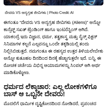
ದೇವರು VS ಅನ್ಯಗ್ರಹ ಜೀವಿಗಳು | Photo Credit: AI
ಈಗಂತೂ “ದೇವರು VS ಅನ್ಯಗ್ರಹ ಜೀವಿಗಳು (Aliens)” ಅನ್ನೋ
ಕಾನ್ಸೆಪ್ಟ್ ಸಖತ್ ಟ್ರೆಂಡಿಂಗ್ ಹಾಗೂ ಇಂಟರೆಸ್ಟಿಂಗ್ ಆಗಿದೆ.
ಯಾಕಂದ್ರೆ ಇದು ವಿಜ್ಞಾನ, ಧರ್ಮ, ತತ್ವಶಾಸ್ತ್ರ ಮತ್ತು ಸೈನ್ಸ್ ಫಿಕ್ಷನ್
ಸಿನಿಮಾಗಳ ಕಲ್ಪನೆ ಎಲ್ಲವನ್ನೂ ಒಂದೇ ತಕ್ಕಡಿಯಲ್ಲಿ ತಂದು
ನಿಲ್ಲಿಸಿಬಿಡುತ್ತದೆ. ನಮಗಂತೂ ಈ ರಹಸ್ಯದ ಉತ್ತರ ತಿಳಿಯಲೇಬೇಕು
ಅನ್ನೋ ಕುತೂಹಲ ದಿನದಿಂದ ದಿನಕ್ಕೆ ಹೆಚ್ಚಾಗುತ್ತಲೇ ಇದೆ. ಬನ್ನಿ, ಈ
ರೋಚಕ ಚರ್ಚೆಯ ವಿಭಿನ್ನ ಆಯಾಮಗಳನ್ನು ಸಿಂಪಲ್ ಆಗಿ ಅರ್ಥ
ಮಾಡಿಕೊಳ್ಳೋಣ.
ಧರ್ಮದ ಲೆಕ್ಕಾಚಾರ: ಎಲ್ಲ ಲೋಕಗಳಿಗೂ
ಬಾಸ್ ಆ ಒಬ್ಬನೇ ದೇವರು!
ಮೊದಲಿಗೆ ಧಾರ್ಮಿಕ ದೃಷ್ಟಿಕೋನದಿಂದ ನೋಡಿದರೆ, ಪ್ರಪಂಚದ