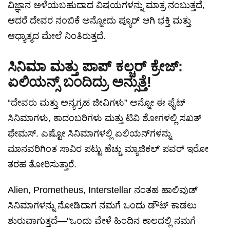
ವಿಜ್ಞಾನ ಅಳೆಯಬಹುದಾದ ವಿಷಯಗಳನ್ನು ಮಾತ್ರ ನಂಬುತ್ತದೆ,
ಆದರೆ ದೇವರ ನಂಬಿಕೆ ಅನ್ನೋದು ಪ್ಯೂರ್ ಆಗಿ ಭಕ್ತಿ ಮತ್ತು
ಆಧ್ಯಾತ್ಮದ ಮೇಲೆ ನಿಂತಿರುತ್ತದೆ.
ಸಿನಿಮಾ ಮತ್ತು ಪಾಪ್ ಕಲ್ಚರ್ ಕ್ರೇಜ್:
ಏಲಿಯನ್ಸ್ ಬಂದಿದ್ರು ಅನ್ಸುತ್ತೆ!
“ದೇವರು ಮತ್ತು ಅನ್ಯಗ್ರಹ ಜೀವಿಗಳು” ಅನ್ನೋ ಈ ಫೈಟ್
ಸಿನಿಮಾಗಳು, ಕಾದಂಬರಿಗಳು ಮತ್ತು ಟಿವಿ ಶೋಗಳಲ್ಲಿ ಸಖತ್
ಫೇಮಸ್. ಎಷ್ಟೋ ಸಿನಿಮಾಗಳಲ್ಲಿ ಏಲಿಯನ್‌ಗಳನ್ನು
ಮಾನವರಿಗಿಂತ ಸಾವಿರ ಪಟ್ಟು ಹೆಚ್ಚು ಮ್ಯಾಜಿಕಲ್ ಪವರ್ ಇರೋ
ತರಹ ತೋರಿಸುತ್ತಾರೆ.
Alien, Prometheus, Interstellar ನಂತಹ ಹಾಲಿವುಡ್
ಸಿನಿಮಾಗಳನ್ನು ನೋಡಿದಾಗ ನಮಗೆ ಒಂದು ಡೌಟ್ ಕಾಡಲು
ಶುರುವಾಗುತ್ತದೆ—"ಒಂದು ವೇಳೆ ಹಿಂದಿನ ಕಾಲದಲ್ಲಿ ನಮಗೆ