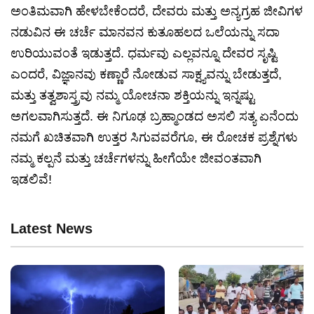
ಅಂತಿಮವಾಗಿ ಹೇಳಬೇಕೆಂದರೆ, ದೇವರು ಮತ್ತು ಅನ್ಯಗ್ರಹ ಜೀವಿಗಳ
ನಡುವಿನ ಈ ಚರ್ಚೆ ಮಾನವನ ಕುತೂಹಲದ ಒಲೆಯನ್ನು ಸದಾ
ಉರಿಯುವಂತೆ ಇಡುತ್ತದೆ. ಧರ್ಮವು ಎಲ್ಲವನ್ನೂ ದೇವರ ಸೃಷ್ಟಿ
ಎಂದರೆ, ವಿಜ್ಞಾನವು ಕಣ್ಣಾರೆ ನೋಡುವ ಸಾಕ್ಷ್ಯವನ್ನು ಬೇಡುತ್ತದೆ,
ಮತ್ತು ತತ್ವಶಾಸ್ತ್ರವು ನಮ್ಮ ಯೋಚನಾ ಶಕ್ತಿಯನ್ನು ಇನ್ನಷ್ಟು
ಅಗಲವಾಗಿಸುತ್ತದೆ. ಈ ನಿಗೂಢ ಬ್ರಹ್ಮಾಂಡದ ಅಸಲಿ ಸತ್ಯ ಏನೆಂದು
ನಮಗೆ ಖಚಿತವಾಗಿ ಉತ್ತರ ಸಿಗುವವರೆಗೂ, ಈ ರೋಚಕ ಪ್ರಶ್ನೆಗಳು
ನಮ್ಮ ಕಲ್ಪನೆ ಮತ್ತು ಚರ್ಚೆಗಳನ್ನು ಹೀಗೆಯೇ ಜೀವಂತವಾಗಿ
ಇಡಲಿವೆ!
Latest News