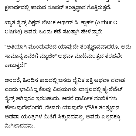
ಕ್ಷಣಾರ್ಧದಲ್ಲಿ ಹಾರುವ ಸೂಪರ್ ತಂತ್ರಜ್ಞಾನ ಗೊತ್ತಿರುತ್ತದೆ.
ಖ್ಯಾತ ಸೈನ್ಸ್ ಫಿಕ್ಷನ್ ಲೇಖಕ ಆರ್ಥರ್ ಸಿ. ಕ್ಲಾರ್ಕ್ (Arthur C.
Clarke) ಅವರು ಒಂದು ಕಡೆ ಸಖತ್ತಾಗಿ ಹೇಳಿದ್ದಾರೆ:
“ಅತಿಯಾಗಿ ಮುಂದುವರಿದ ಯಾವುದೇ ತಂತ್ರಜ್ಞಾನವಾದರೂ, ಅದು
ಸಾಮಾನ್ಯ ಜನರಿಗೆ ಮ್ಯಾಜಿಕ್ ಅಥವಾ ಮಾಟಮಂತ್ರದ ತರಹವೇ
ಕಾಣುತ್ತದೆ!”
ಅಂದರೆ, ಹಿಂದಿನ ಕಾಲದಲ್ಲಿ ಜನರು ದೈವಿಕ ಶಕ್ತಿ ಅಥವಾ ಪವಾಡ
ಎಂದು ಭಾವಿಸಿದ್ದ ಕೆಲವು ವಿಷಯಗಳು ವಾಸ್ತವದಲ್ಲಿ ಹೈ-ಲೆವೆಲ್
ಸೈನ್ಸ್ ಆಗಿದ್ದರೂ ಇರಬಹುದು. ಆದರೆ ಧಾರ್ಮಿಕ ನಂಬಿಕೆಗಳು
ಹೇಳುವುದೇನೆಂದರೆ, ದೇವರು ಯಾವುದೇ ಭೌತಿಕ ತಂತ್ರಜ್ಞಾನ
ಅಥವಾ ಯಂತ್ರಗಳ ಮಿತಿಗೆ ಸಿಕ್ಕುವವನಲ್ಲ, ಅವನು ಎಲ್ಲದಕ್ಕೂ
ಮಿಗಿಲಾದವನು.