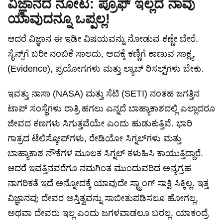
ವಿಜ್ಞಾನದ ನೋಟ: ಪ್ರೂಫ್ ಇಲ್ಲದೆ ನಾವು
ಯಾವುದನ್ನೂ ಒಪ್ಪಲ್ಲ!
ಆದರೆ ವಿಜ್ಞಾನ ಈ ಇಡೀ ವಿಷಯವನ್ನು ನೋಡುವ ಕಣ್ಣೇ ಬೇರೆ.
ಸೈನ್ಸ್‌ಗೆ ಬರೀ ನಂಬಿಕೆ ಸಾಲದು, ಅದಕ್ಕೆ ಕಣ್ಣಿಗೆ ಕಾಣುವ ಸಾಕ್ಷ್ಯ
(Evidence), ಪ್ರಯೋಗಗಳು ಮತ್ತು ಲ್ಯಾಬ್ ರಿಸಲ್ಟ್‌ಗಳು ಬೇಕು.
ಇವತ್ತು ನಾಸಾ (NASA) ಮತ್ತು ಸೆಟಿ (SETI) ನಂತಹ ಜಗತ್ತಿನ
ಟಾಪ್ ಸಂಸ್ಥೆಗಳು ರಾತ್ರಿ ಹಗಲು ಎನ್ನದೆ ಬಾಹ್ಯಾಕಾಶದಲ್ಲಿ ಎಲ್ಲಾದರೂ
ಜೀವದ ಕಣಗಳು ಸಿಗುತ್ತವೆಯೇ ಎಂದು ಹುಡುಕುತ್ತಿವೆ. ಭಾರಿ
ಗಾತ್ರದ ಟೆಲಿಸ್ಕೋಪ್‌ಗಳು, ರೇಡಿಯೋ ಸಿಗ್ನಲ್‌ಗಳು ಮತ್ತು
ಬಾಹ್ಯಾಕಾಶ ನೌಕೆಗಳ ಮೂಲಕ ಸಿಗ್ನಲ್ ಕಳುಹಿಸಿ ಕಾಯುತ್ತಿದ್ದಾರೆ.
ಆದರೆ ಇವತ್ತಿನವರೆಗೂ ನಮಗಿಂತ ಮುಂದುವರಿದ ಅನ್ಯಗ್ರಹ
ನಾಗರಿಕತೆ ಇದೆ ಅನ್ನೋದಕ್ಕೆ ಯಾವುದೇ ಸ್ಟ್ರಾಂಗ್ ಸಾಕ್ಷಿ ಸಿಕ್ಕಿಲ್ಲ. ಇತ್ತ
ವಿಜ್ಞಾನವು ದೇವರ ಅಸ್ತಿತ್ವವನ್ನು ಸಾಬೀತುಪಡಿಸಲೂ ಹೋಗಲ್ಲ,
ಅಥವಾ ದೇವರು ಇಲ್ಲ ಎಂದು ಜಗಳವಾಡಲೂ ಬರಲ್ಲ. ಯಾಕಂದ್ರೆ