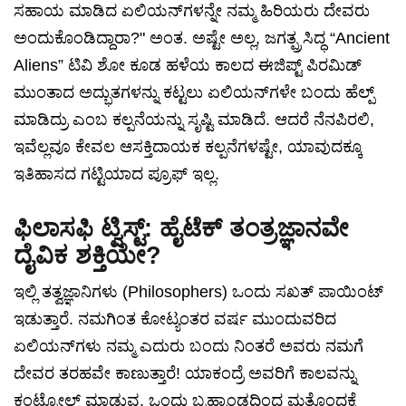
ಸಹಾಯ ಮಾಡಿದ ಏಲಿಯನ್‌ಗಳನ್ನೇ ನಮ್ಮ ಹಿರಿಯರು ದೇವರು
ಅಂದುಕೊಂಡಿದ್ದಾರಾ?" ಅಂತ. ಅಷ್ಟೇ ಅಲ್ಲ, ಜಗತ್ಪ್ರಸಿದ್ಧ “Ancient
Aliens” ಟಿವಿ ಶೋ ಕೂಡ ಹಳೆಯ ಕಾಲದ ಈಜಿಪ್ಟ್ ಪಿರಮಿಡ್
ಮುಂತಾದ ಅದ್ಭುತಗಳನ್ನು ಕಟ್ಟಲು ಏಲಿಯನ್‌ಗಳೇ ಬಂದು ಹೆಲ್ಪ್
ಮಾಡಿದ್ರು ಎಂಬ ಕಲ್ಪನೆಯನ್ನು ಸೃಷ್ಟಿ ಮಾಡಿದೆ. ಆದರೆ ನೆನಪಿರಲಿ,
ಇವೆಲ್ಲವೂ ಕೇವಲ ಆಸಕ್ತಿದಾಯಕ ಕಲ್ಪನೆಗಳಷ್ಟೇ, ಯಾವುದಕ್ಕೂ
ಇತಿಹಾಸದ ಗಟ್ಟಿಯಾದ ಪ್ರೂಫ್ ಇಲ್ಲ.
ಫಿಲಾಸಫಿ ಟ್ವಿಸ್ಟ್: ಹೈಟೆಕ್ ತಂತ್ರಜ್ಞಾನವೇ
ದೈವಿಕ ಶಕ್ತಿಯೇ?
ಇಲ್ಲಿ ತತ್ವಜ್ಞಾನಿಗಳು (Philosophers) ಒಂದು ಸಖತ್ ಪಾಯಿಂಟ್
ಇಡುತ್ತಾರೆ. ನಮಗಿಂತ ಕೋಟ್ಯಂತರ ವರ್ಷ ಮುಂದುವರಿದ
ಏಲಿಯನ್‌ಗಳು ನಮ್ಮ ಎದುರು ಬಂದು ನಿಂತರೆ ಅವರು ನಮಗೆ
ದೇವರ ತರಹವೇ ಕಾಣುತ್ತಾರೆ! ಯಾಕಂದ್ರೆ ಅವರಿಗೆ ಕಾಲವನ್ನು
ಕಂಟ್ರೋಲ್ ಮಾಡುವ, ಒಂದು ಬ್ರಹ್ಮಾಂಡದಿಂದ ಮತ್ತೊಂದಕ್ಕೆ