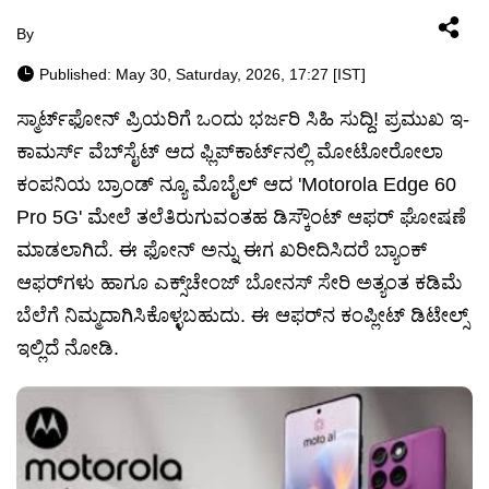
By
Published: May 30, Saturday, 2026, 17:27 [IST]
ಸ್ಮಾರ್ಟ್‌ಫೋನ್ ಪ್ರಿಯರಿಗೆ ಒಂದು ಭರ್ಜರಿ ಸಿಹಿ ಸುದ್ದಿ! ಪ್ರಮುಖ ಇ-
ಕಾಮರ್ಸ್ ವೆಬ್‌ಸೈಟ್ ಆದ ಫ್ಲಿಪ್‌ಕಾರ್ಟ್‌ನಲ್ಲಿ ಮೋಟೋರೋಲಾ
ಕಂಪನಿಯ ಬ್ರಾಂಡ್ ನ್ಯೂ ಮೊಬೈಲ್ ಆದ 'Motorola Edge 60
Pro 5G' ಮೇಲೆ ತಲೆತಿರುಗುವಂತಹ ಡಿಸ್ಕೌಂಟ್ ಆಫರ್ ಘೋಷಣೆ
ಮಾಡಲಾಗಿದೆ. ಈ ಫೋನ್‌ ಅನ್ನು ಈಗ ಖರೀದಿಸಿದರೆ ಬ್ಯಾಂಕ್
ಆಫರ್‌ಗಳು ಹಾಗೂ ಎಕ್ಸ್‌ಚೇಂಜ್ ಬೋನಸ್ ಸೇರಿ ಅತ್ಯಂತ ಕಡಿಮೆ
ಬೆಲೆಗೆ ನಿಮ್ಮದಾಗಿಸಿಕೊಳ್ಳಬಹುದು. ಈ ಆಫರ್‌ನ ಕಂಪ್ಲೀಟ್ ಡಿಟೇಲ್ಸ್
ಇಲ್ಲಿದೆ ನೋಡಿ.