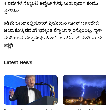
4 ವರ್ಷಗಳ ಸೆಕ್ಯೂರಿಟಿ ಅಪ್ಡೇಟ್‌ಗಳನ್ನು ನೀಡುವುದಾಗಿ ಕಂಪನಿ
ಪ್ರಕಟಿಸಿದೆ.
ಕಡಿಮೆ ಬಜೆಟ್‌ನಲ್ಲಿ ಸೂಪರ್ ಪ್ರೀಮಿಯಂ ಫೋನ್ ಬಳಸಬೇಕು
ಅಂದುಕೊಳ್ಳುವವರಿಗೆ ಇದಕ್ಕಿಂತ ಬೆಸ್ಟ್ ಚಾನ್ಸ್ ಇನ್ನೊಂದಿಲ್ಲ. ಸ್ಟಾಕ್
ಮುಗಿಯುವ ಮುನ್ನವೇ ಫ್ಲಿಪ್‌ಕಾರ್ಟ್ ಆಪ್ ಓಪನ್ ಮಾಡಿ ಒಂದು
ಕಣ್ಣಿಡಿ!
Latest News