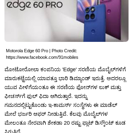
Motorola Edge 60 Pro | Photo Credit:
https://www.facebook.com/91mobiles
ಮೋಟೋರೋಲಾ ಕಂಪನಿಯ 'Edge' ಸರಣಿಯ ಮೊಬೈಲ್‌ಗಳಿಗೆ
ಮಾರುಕಟ್ಟೆಯಲ್ಲಿ ಯಾವತ್ತೂ ಭಾರಿ ಡಿಮ್ಯಾಂಡ್ ಇರುತ್ತೆ. ಅದರಲ್ಲೂ
ಯುವ ಪೀಳಿಗೆಯಂತೂ ಈ ಸರಣಿಯ ಫೋನ್‌ಗಳ ಲುಕ್ ಮತ್ತು
ಫೀಚರ್ಸ್‌ಗೆ ಫುಲ್ ಫಿದಾ ಆಗಿರುತ್ತಾರೆ. ಇದನ್ನು
ಗಮನದಲ್ಲಿಟ್ಟುಕೊಂಡು ಇ-ಕಾಮರ್ಸ್ ಸಂಸ್ಥೆಗಳು ಈ ಮಾಡೆಲ್
ಮೇಲೆ ಭರ್ಜರಿ ಆಫರ್ ನೀಡುತ್ತಿವೆ. ಕೆಲವು ಮೊಬೈಲ್‌ಗಳ
ಮೇಲಂತೂ ನೇರವಾಗಿ ಶೇಕಡಾ 20 ರಷ್ಟು ಫ್ಲಾಟ್ ಡಿಸ್ಕೌಂಟ್ ಕೂಡ
ಸಿಗುತ್ತಿದೆ.