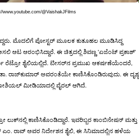
https://www.youtube.com/@VaishakJFilms
್ತಿದ್ದರು. ಮೊದಲಿಗೆ ಪೋಸ್ಟರ್ ಮೂಲಕ ಕುತೂಹಲ ಮೂಡಿಸಿದ್ದ
 ಆರಂಭಿಸಿದ್ದಾರೆ. ಈ ಚಿತ್ರದಲ್ಲಿ ಶಿವಣ್ಣ 'ಏಜೆಂಟ್ ಪ್ರಕಾಶ್'
್ಣ ರೆಟ್ರೋ ಶೈಲಿಯಲ್ಲಿದೆ. ಟೀಸರ್‌ನ ಪ್ರಮುಖ ಆಕರ್ಷಣೆಯೆಂದರೆ,
ೆ ಡಾ. ರಾಜ್‌ಕುಮಾರ್ ಅವರಂತೆಯೇ ಕಾಣಿಸಿಕೊಂಡಿರುವುದು. ಈ ದೃಶ್ಯ
ಶಿಯಲ್ ಮೀಡಿಯಾದಲ್ಲಿ ವೈರಲ್ ಆಗಿದೆ.
ಕ್‌ನಲ್ಲಿ ಕಾಣಿಸಿಕೊಂಡಿದ್ದಾರೆ. ಇವರಿಬ್ಬರ ಕಾಂಬಿನೇಷನ್ ಮತ್ತು
್ ಎಂ. ರಾವ್ ಅವರ ನಿರ್ದೇಶನ ಶೈಲಿ, ಈ ಸಿನಿಮಾದಲ್ಲಿನ ಹಳೆಯ