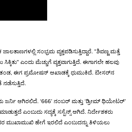
ಾಣಗಳಲ್ಲಿ ಸಂಭ್ರಮ ವ್ಯಕ್ತಪಡಿಸುತ್ತಿದ್ದಾರೆ. "ಶಿವಣ್ಣ ಮತ್ತೆ
ಕ್ಕಿತು" ಎಂದು ಮೆಚ್ಚುಗೆ ವ್ಯಕ್ತವಾಗುತ್ತಿದೆ. ಈಗಾಗಲೇ ಹಲವು
್ರತಂಡ, ಈಗ ಪ್ರಮೋಷನ್ ಅಖಾಡಕ್ಕೆ ಧುಮುಕಿದೆ. ಟೀಸರ್‌ನ
ನಡೆಸುತ್ತಿದೆ.
ರ್ನಿ ಆಗಿರಲಿದೆ. ‘666’ ನಂಬರ್ ಮತ್ತು ‘ಡ್ರೀಮ್ ಥಿಯೇಟರ್’
ದೆ ಎಂಬುದು ಸದ್ಯಕ್ಕೆ ಸಸ್ಪೆನ್ಸ್ ಆಗಿದೆ. ನಿರ್ದೇಶಕರು
 ಅವರ ಮುಖಾಮುಖಿ ಹೇಗೆ ಇರಲಿದೆ ಎಂಬುದನ್ನು ತಿಳಿಯಲು