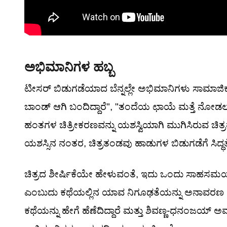
ಅಭಿಮಾನಿಗಳ ಹಬ್ಬ
ಟೀಸರ್ ಬಿಡುಗಡೆಯಾದ ಬೆನ್ನಲ್ಲೇ ಅಭಿಮಾನಿಗಳು ಸಾಮಾಜಿಕ ಜಾಲತ
ಬಾಂಡ್ ಆಗಿ ಬಂದಿದ್ದಾರೆ", "ತಂದೆಯ ಛಾಯೆ ಮತ್ತೆ ನೋಡಲು ಸಿ
ಹಂತಗಳ ಚಿತ್ರೀಕರಣವನ್ನು ಯಶಸ್ವಿಯಾಗಿ ಮುಗಿಸಿರುವ ಚಿತ
ಯಶಸ್ಸಿನ ನಂತರ, ಚಿತ್ರತಂಡವು ಹಾಡುಗಳ ಬಿಡುಗಡೆಗೆ ಸಿದ್ಧತೆ 
ಚಿತ್ರದ ಶೀರ್ಷಿಕೆಯೇ ಹೇಳುವಂತೆ, ಇದು ಒಂದು ಸಾಹಸಮಯ ಜ
ಎಂಬುದು ಕಥೆಯಲ್ಲಿನ ಯಾವ ನಿಗೂಢತೆಯನ್ನು ಅನಾವರಣ ಮಾಡುತ್ತ
ಕಥೆಯನ್ನು ಹೇಗೆ ಹೆಣೆದಿದ್ದಾರೆ ಮತ್ತು ಶಿವಣ್ಣ-ಧನಂಜಯ್