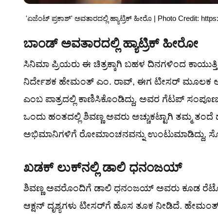
'ಏಜೆಂಟ್ ಪ್ರಕಾಶ್' ಅವತಾರದಲ್ಲಿ ಹ್ಯಾಟ್ರಿಕ್ ಹೀರೊ | Photo Credit: 
ಬಾಂಡ್ ಅವತಾರದಲ್ಲಿ ಹ್ಯಾಟ್ರಿಕ್ ಹೀರೋ
ಸಿನಿಮಾ ಪ್ರಿಯರು ಈ ಚಿತ್ರಕ್ಕಾಗಿ ಬಹಳ ದಿನಗಳಿಂದ ಕಾಯುತ
ನಿರ್ದೇಶಕ ಹೇಮಂತ್ ಎಂ. ರಾವ್, ಈಗ ಟೀಸರ್ ಮೂಲಕ ಅಸಲಿ ಆಟ
ಎಂಬ ಪಾತ್ರದಲ್ಲಿ ಕಾಣಿಸಿಕೊಂಡಿದ್ದು, ಅವರ ಗೆಟಪ್ ಸಂಪೂರ
ಒಂದು ಹಂತದಲ್ಲಿ ಶಿವಣ್ಣ ಅವರು ಅಚ್ಚುಕಟ್ಟಾಗಿ ತಮ್ಮ ತಂದ
ಅಭಿಮಾನಿಗಳಿಗೆ ರೋಮಾಂಚನವನ್ನು ಉಂಟುಮಾಡಿದ್ದು, ಸೋ
ಖಡಕ್ ಲುಕ್‌ನಲ್ಲಿ ಡಾಲಿ ಧನಂಜಯ್
ಶಿವಣ್ಣ ಅವರೊಂದಿಗೆ ಡಾಲಿ ಧನಂಜಯ್ ಅವರು ಕೂಡ ರೆಟ್ರೋ ಲು
ಆಕ್ಷನ್ ದೃಶ್ಯಗಳು ಟೀಸರ್‌ಗೆ ಹೊಸ ತೂಕ ನೀಡಿದೆ. ಹೇಮಂತ