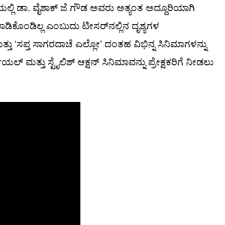
ಅಡಿಯಲ್ಲಿ ಡಾ. ವೈಶಾಕ್ ಜೆ ಗೌಡ ಅವರು ಅತ್ಯಂತ ಅದ್ದೂರಿಯಾಗಿ
 ಮಾಡಿಕೊಂಡಿಲ್ಲ ಎಂಬುದು ಟೀಸರ್‌ನಲ್ಲಿನ ದೃಶ್ಯಗಳ
್ತು ‘ಸಪ್ತ ಸಾಗರದಾಚೆ ಎಲ್ಲೋ’ ದಂತಹ ವಿಭಿನ್ನ ಸಿನಿಮಾಗಳನ್ನು
ತ್ತು ಸ್ಟೈಲಿಶ್ ಆಕ್ಷನ್ ಸಿನಿಮಾವನ್ನು ಪ್ರೇಕ್ಷಕರಿಗೆ ನೀಡಲು