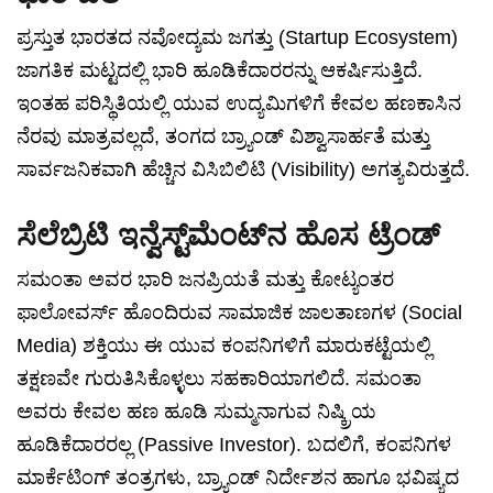
ಪ್ರಸ್ತುತ ಭಾರತದ ನವೋದ್ಯಮ ಜಗತ್ತು (Startup Ecosystem)
ಜಾಗತಿಕ ಮಟ್ಟದಲ್ಲಿ ಭಾರಿ ಹೂಡಿಕೆದಾರರನ್ನು ಆಕರ್ಷಿಸುತ್ತಿದೆ.
ಇಂತಹ ಪರಿಸ್ಥಿತಿಯಲ್ಲಿ ಯುವ ಉದ್ಯಮಿಗಳಿಗೆ ಕೇವಲ ಹಣಕಾಸಿನ
ನೆರವು ಮಾತ್ರವಲ್ಲದೆ, ತಂಗದ ಬ್ರ್ಯಾಂಡ್ ವಿಶ್ವಾಸಾರ್ಹತೆ ಮತ್ತು
ಸಾರ್ವಜನಿಕವಾಗಿ ಹೆಚ್ಚಿನ ವಿಸಿಬಿಲಿಟಿ (Visibility) ಅಗತ್ಯವಿರುತ್ತದೆ.
ಸೆಲೆಬ್ರಿಟಿ ಇನ್ವೆಸ್ಟ್‌ಮೆಂಟ್‌ನ ಹೊಸ ಟ್ರೆಂಡ್
ಸಮಂತಾ ಅವರ ಭಾರಿ ಜನಪ್ರಿಯತೆ ಮತ್ತು ಕೋಟ್ಯಂತರ
ಫಾಲೋವರ್ಸ್ ಹೊಂದಿರುವ ಸಾಮಾಜಿಕ ಜಾಲತಾಣಗಳ (Social
Media) ಶಕ್ತಿಯು ಈ ಯುವ ಕಂಪನಿಗಳಿಗೆ ಮಾರುಕಟ್ಟೆಯಲ್ಲಿ
ತಕ್ಷಣವೇ ಗುರುತಿಸಿಕೊಳ್ಳಲು ಸಹಕಾರಿಯಾಗಲಿದೆ. ಸಮಂತಾ
ಅವರು ಕೇವಲ ಹಣ ಹೂಡಿ ಸುಮ್ಮನಾಗುವ ನಿಷ್ಕ್ರಿಯ
ಹೂಡಿಕೆದಾರರಲ್ಲ (Passive Investor). ಬದಲಿಗೆ, ಕಂಪನಿಗಳ
ಮಾರ್ಕೆಟಿಂಗ್ ತಂತ್ರಗಳು, ಬ್ರ್ಯಾಂಡ್ ನಿರ್ದೇಶನ ಹಾಗೂ ಭವಿಷ್ಯದ