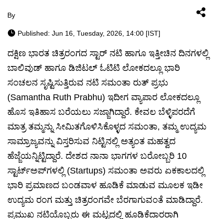
By
Published: Jun 16, Tuesday, 2026, 14:00 [IST]
ದಕ್ಷಿಣ ಭಾರತ ಚಿತ್ರರಂಗದ ಸ್ಟಾರ್ ನಟಿ ಹಾಗೂ ಇತ್ತೀಚಿನ ದಿನಗಳಲ್ಲಿ
ಬಾಲಿವುಡ್ ಹಾಗೂ ಡಿಜಿಟಲ್ ಓಟಿಟಿ ಲೋಕದಲ್ಲೂ ಭಾರಿ
ಸಂಚಲನ ಸೃಷ್ಟಿಸುತ್ತಿರುವ ನಟಿ ಸಮಂತಾ ರುತ್ ಪ್ರಭು
(Samantha Ruth Prabhu) ಇದೀಗ ವ್ಯಾಪಾರ ಲೋಕದಲ್ಲೂ
ಹೊಸ ಇತಿಹಾಸ ಬರೆಯಲು ಸಜ್ಜಾಗಿದ್ದಾರೆ. ಕೇವಲ ಬೆಳ್ಳಿಪರದೆಗೆ
ಮಾತ್ರ ತಮ್ಮನ್ನು ಸೀಮಿತಗೊಳಿಸಿಕೊಳ್ಳದ ಸಮಂತಾ, ತಮ್ಮ ಉದ್ಯಮ
ಸಾಮ್ರಾಜ್ಯವನ್ನು ವಿಸ್ತರಿಸುವ ನಿಟ್ಟಿನಲ್ಲಿ ಅತ್ಯಂತ ಮಹತ್ವದ
ಹೆಜ್ಜೆಯನ್ನಿಟ್ಟಿದ್ದಾರೆ. ದೇಶದ ನಾನಾ ಭಾಗಗಳ ಬರೋಬ್ಬರಿ 10
ಸ್ಟಾರ್ಟ್‌ಅಪ್‌ಗಳಲ್ಲಿ (Startups) ಸಮಂತಾ ಅವರು ಏಕಕಾಲದಲ್ಲಿ
ಭಾರಿ ಪ್ರಮಾಣದ ಬಂಡವಾಳ ಹೂಡಿಕೆ ಮಾಡುವ ಮೂಲಕ ಇಡೀ
ಉದ್ಯಮ ರಂಗ ಮತ್ತು ಚಿತ್ರರಂಗವೇ ಬೆರಗಾಗುವಂತೆ ಮಾಡಿದ್ದಾರೆ.
ಪ್ರಮುಖ ನಟಿಯೊಬ್ಬರು ಈ ಮಟ್ಟದಲ್ಲಿ ಹೂಡಿಕೆದಾರರಾಗಿ