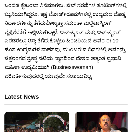
ಒಂದೆಡೆ ಕೈತುಂಬಾ ಸಿನೆಮಾಗಳು, ವೆಬ್ ಸರಣಿಗಳ ಶೂಟಿಂಗ್‌ಗಳಲ್ಲಿ
ಬ್ಯುಸಿಯಾಗಿದ್ದರೂ, ಇತ್ತ ಬೋರ್ಡ್‌ರೂಮ್‌ಗಳಲ್ಲಿ ಉದ್ಯಮದ ದೊಡ್ಡ
ನಿರ್ಧಾರಗಳನ್ನು ತೆಗೆದುಕೊಳ್ಳುತ್ತಾ ಸಮಂತಾ ಮಲ್ಟಿಟಾಸ್ಕಿಂಗ್
ವೃತ್ತಿಪರತೆಗೆ ಸಾಕ್ಷಿಯಾಗಿದ್ದಾರೆ. ಆನ್-ಸ್ಕ್ರೀನ್ ಮತ್ತು ಆಫ್-ಸ್ಕ್ರೀನ್
ಎರಡರಲ್ಲೂ ರಿಸ್ಕ್ ತೆಗೆದುಕೊಳ್ಳಲು ಹಿಂಜರಿಯದ ಅವರ ಈ 10
ಹೊಸ ಉದ್ಯಮಗಳ ಸಾಹಸವು, ಮುಂಬರುವ ದಿನಗಳಲ್ಲಿ ಅವರನ್ನು
ಚಿತ್ರರಂಗದ ಶ್ರೇಷ್ಠ ನಟಿಯ ಸ್ಥಾನದಿಂದ ದೇಶದ ಅತ್ಯಂತ ಪ್ರಭಾವಿ
ಮಹಿಳಾ ಉದ್ಯಮಿಯಾಗಿ (Businesswoman)
ಪರಿವರ್ತಿಸುವುದರಲ್ಲಿ ಯಾವುದೇ ಸಂಶಯವಿಲ್ಲ.
Latest News