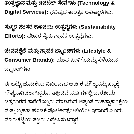
ತಂತ್ರಜ್ಞಾನ ಮತ್ತು ಡಿಜಿಟಲ್ ಸೇವೆಗಳು (Technology &
Digital Services):
ಭವಿಷ್ಯದ ತಾಂತ್ರಿಕ ಆವಿಷ್ಕಾರಗಳು.
ಸುಸ್ಥಿರ ಪರಿಸರ ಕಾಳಜಿಯ ಉತ್ಪನ್ನಗಳು (Sustainability
Efforts):
ಪರಿಸರ ಸ್ನೇಹಿ ಗ್ರಾಹಕ ಉತ್ಪನ್ನಗಳು.
ಜೀವನಶೈಲಿ ಮತ್ತು ಗ್ರಾಹಕ ಬ್ರ್ಯಾಂಡ್‌ಗಳು (Lifestyle &
Consumer Brands):
ಯುವ ಪೀಳಿಗೆಯನ್ನು ಸೆಳೆಯುವ
ಬ್ರ್ಯಾಂಡ್‌ಗಳು.
ಈ ಒಟ್ಟು ಹೂಡಿಕೆಯ ನಿಖರವಾದ ಆರ್ಥಿಕ ಮೌಲ್ಯವನ್ನು ಸದ್ಯಕ್ಕೆ
ಗೌಪ್ಯವಾಗಿಡಲಾಗಿದ್ದರೂ, ಇತ್ತೀಚಿನ ವರ್ಷಗಳಲ್ಲಿ ಭಾರತೀಯ
ಚಿತ್ರರಂಗದ ತಾರೆಯೊಬ್ಬರು ಮಾಡಿರುವ ಅತ್ಯಂತ ಮಹತ್ವಾಕಾಂಕ್ಷೆಯ
ಮತ್ತು ಬೃಹತ್ ಹೂಡಿಕೆ ಪೋರ್ಟ್‌ಫೋಲಿಯೋ ಇದಾಗಿದೆ ಎಂದು
ಮಾರುಕಟ್ಟೆಯ ತಜ್ಞರು ವಿಶ್ಲೇಷಿಸುತ್ತಿದ್ದಾರೆ.