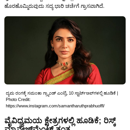
ಹೊರಹೊಮ್ಮಿರುವುದು ಸದ್ಯ ಭಾರಿ ಚರ್ಚೆಗೆ ಗ್ರಾಸವಾಗಿದೆ.
ದ್ಯಮ ರಂಗಕ್ಕೆ ಸಮಂತಾ ಗ್ರ್ಯಾಂಡ್ ಎಂಟ್ರಿ, 10 ಸ್ಟಾರ್ಟ್‌ಅಪ್‌ಗಳಲ್ಲಿ ಹೂಡಿಕೆ |
Photo Credit:
https://www.instagram.com/samantharuthprabhuoffl/
ವೈವಿಧ್ಯಮಯ ಕ್ಷೇತ್ರಗಳಲ್ಲಿ ಹೂಡಿಕೆ; ರಿಸ್ಕ್
ಮ್ಯಾನೇಜ್‌ಮೆಂಟ್ ತಂತ್ರ