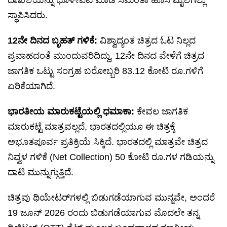
ದಾಖಲೆಯನ್ನು ಧೂಳೀಪಟ ಮಾಡಿ ಸಮಂತಾ ಹೊಸ ಮೈಲಿಗಲ್ಲು
ಸ್ಥಾಪಿಸಿದರು.
12ನೇ ದಿನದ ಬೃಹತ್ ಗಳಿಕೆ:
ವಿಶ್ವಾದ್ಯಂತ ಚಿತ್ರದ ಓಟ ನಿಲ್ಲದ
ಪ್ರವಾಹದಂತೆ ಮುಂದುವರಿದಿದ್ದು, 12ನೇ ದಿನದ ವೇಳೆಗೆ ಚಿತ್ರದ
ಜಾಗತಿಕ ಒಟ್ಟು ಸಂಗ್ರಹ ಬರೋಬ್ಬರಿ 83.12 ಕೋಟಿ ರೂ.ಗಳಿಗೆ
ಏರಿಕೆಯಾಗಿದೆ.
ಭಾರತೀಯ ಮಾರುಕಟ್ಟೆಯಲ್ಲಿ ಧಮಾಕಾ:
ಕೇವಲ ಜಾಗತಿಕ
ಮಾರುಕಟ್ಟೆ ಮಾತ್ರವಲ್ಲದೆ, ಭಾರತದಲ್ಲಿಯೂ ಈ ಚಿತ್ರಕ್ಕೆ
ಅಭೂತಪೂರ್ವ ಪ್ರತಿಕ್ರಿಯೆ ಸಿಕ್ಕಿದೆ. ಭಾರತದಲ್ಲಿ ಮಾತ್ರವೇ ಚಿತ್ರದ
ನಿವ್ವಳ ಗಳಿಕೆ (Net Collection) 50 ಕೋಟಿ ರೂ.ಗಳ ಗಡಿಯನ್ನು
ದಾಟಿ ಮುನ್ನುಗ್ಗುತ್ತಿದೆ.
ಚಿತ್ರವು ಥಿಯೇಟರ್‌ಗಳಲ್ಲಿ ಬಿಡುಗಡೆಯಾಗುವ ಮುನ್ನವೇ, ಅಂದರೆ
19 ಜೂನ್ 2026 ರಂದು ಬಿಡುಗಡೆಯಾಗುವ ಮೊದಲೇ ತನ್ನ