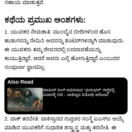
ಸಹಾಯ ಮಾಡುತ್ತವೆ.
ಕಥೆಯ ಪ್ರಮುಖ ಅಂಶಗಳು:
1. ಯುವಕರ ನೇಮಕಾತಿ: ಮುಂಬೈನ ಬೀದಿಗಳಿಂದ ಹೊಸ
ಹುಡುಗರನ್ನು ನೇಮಿಸಿ ಅವರನ್ನು ಶೂಟರ್‌ಗಳನ್ನಾಗಿ ಮಾಡುವುದು.
ಈ ಯುವಕರು ತಮ್ಮ ಜೀವನದಲ್ಲಿ ಬದಲಾವಣೆಯನ್ನು
ಕಾಯುತ್ತಿದ್ದಾರೆ, ಆದರೆ ಅವರು ಎಲ್ಲಿ ಹೋಗುತ್ತಿದ್ದಾರೆ ಎಂಬುದರ
ಸಂಪೂರ್ಣ ಜ್ಞಾನವಿಲ್ಲ.
Also Read
ರಣವೀರ್ ಸಿಂಗ್ ಅಭಿನಯದ ‘ಧುರಂಧರ್’ ಗಲ್ಫ್‌ನಲ್ಲಿ
ವಿವಾದಕ್ಕೆ ಗುರಿ – ಪಾಕಿಸ್ತಾನ ವಿರೋಧಿ ಆರೋಪ!
2. ಪಾಕ್ ತರಬೇತಿ: ಪಾಕಿಸ್ತಾನದ ಗುಪ್ತಚರ ಸಂಸ್ಥೆ ಐಎಸ್‌ಐ ಆಯ್ಕೆ
ಮಾಡಿದ ಯುವಕರಿಗೆ ಸುಧಾರಿತ ಶಸ್ತ್ರಾಸ್ತ್ರ ಮತ್ತು ತರಬೇತಿ. ಈ