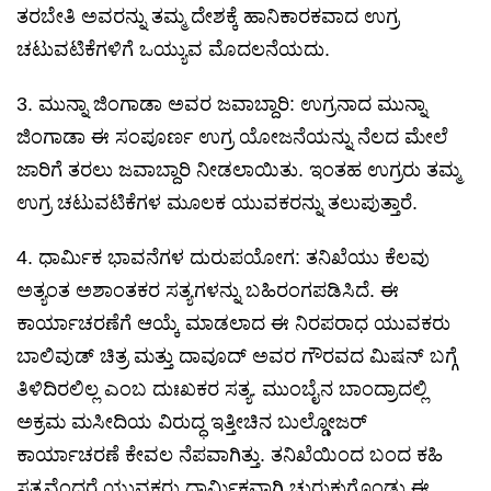
ತರಬೇತಿ ಅವರನ್ನು ತಮ್ಮ ದೇಶಕ್ಕೆ ಹಾನಿಕಾರಕವಾದ ಉಗ್ರ
ಚಟುವಟಿಕೆಗಳಿಗೆ ಒಯ್ಯುವ ಮೊದಲನೆಯದು.
3. ಮುನ್ನಾ ಜಿಂಗಾಡಾ ಅವರ ಜವಾಬ್ದಾರಿ: ಉಗ್ರನಾದ ಮುನ್ನಾ
ಜಿಂಗಾಡಾ ಈ ಸಂಪೂರ್ಣ ಉಗ್ರ ಯೋಜನೆಯನ್ನು ನೆಲದ ಮೇಲೆ
ಜಾರಿಗೆ ತರಲು ಜವಾಬ್ದಾರಿ ನೀಡಲಾಯಿತು. ಇಂತಹ ಉಗ್ರರು ತಮ್ಮ
ಉಗ್ರ ಚಟುವಟಿಕೆಗಳ ಮೂಲಕ ಯುವಕರನ್ನು ತಲುಪುತ್ತಾರೆ.
4. ಧಾರ್ಮಿಕ ಭಾವನೆಗಳ ದುರುಪಯೋಗ: ತನಿಖೆಯು ಕೆಲವು
ಅತ್ಯಂತ ಅಶಾಂತಕರ ಸತ್ಯಗಳನ್ನು ಬಹಿರಂಗಪಡಿಸಿದೆ. ಈ
ಕಾರ್ಯಾಚರಣೆಗೆ ಆಯ್ಕೆ ಮಾಡಲಾದ ಈ ನಿರಪರಾಧ ಯುವಕರು
ಬಾಲಿವುಡ್ ಚಿತ್ರ ಮತ್ತು ದಾವೂದ್ ಅವರ ಗೌರವದ ಮಿಷನ್ ಬಗ್ಗೆ
ತಿಳಿದಿರಲಿಲ್ಲ ಎಂಬ ದುಃಖಕರ ಸತ್ಯ. ಮುಂಬೈನ ಬಾಂದ್ರಾದಲ್ಲಿ
ಅಕ್ರಮ ಮಸೀದಿಯ ವಿರುದ್ಧ ಇತ್ತೀಚಿನ ಬುಲ್ಡೋಜರ್
ಕಾರ್ಯಾಚರಣೆ ಕೇವಲ ನೆಪವಾಗಿತ್ತು. ತನಿಖೆಯಿಂದ ಬಂದ ಕಹಿ
ಸತ್ಯವೆಂದರೆ ಯುವಕರು ಧಾರ್ಮಿಕವಾಗಿ ಚುರುಕುಗೊಂಡು ಈ