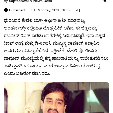
By
SaptashwaTV News Desk
Published: Jun 1, Monday, 2026, 18:56 [IST]
ಧುರಂಧರ ಕೇವಲ ಬಾಕ್ಸ್ ಆಫೀಸ್ ಹಿಟ್ ಮಾತ್ರವಲ್ಲ,
ಅಂಡರ್ವರ್ಲ್ಡ್‌ನಲ್ಲಿಯೂ ದೊಡ್ಡ ಹಿಟ್ ಆಗಿದೆ. ಈ ಚಿತ್ರವನ್ನು
ರಣವೀರ್ ಸಿಂಗ್ ಎರಡು ಭಾಗಗಳಲ್ಲಿ ನಿರ್ಮಿಸಿದ್ದಾರೆ. ಇದು ವಿಶ್ವದ
ಟಾಪ್ ಉಗ್ರ ಮತ್ತು ಡಿ-ಕಂಪನಿ ಮುಖ್ಯಸ್ಥ ದಾವೂದ್ ಇಬ್ರಾಹಿಂ
ಅವರ ಗಮನವನ್ನು ಸೆಳೆದಿದೆ. ಇತ್ತೀಚೆಗೆ, ದೆಹಲಿ ಪೊಲೀಸರು
ದಾವೂದ್ ಮುಂಬೈಯಲ್ಲಿ ತನ್ನ ಹಾಜರಾತಿಯನ್ನು ಸಾಬೀತುಪಡಿಸಲು
ಪಾಕಿಸ್ತಾನದಿಂದ ಕಾರ್ಯಾಚರಣೆಗಳನ್ನು ನಡೆಸಲು ಯೋಜಿಸಿದ್ದ
ಎಂದು ಬಹಿರಂಗಪಡಿಸಿದರು.