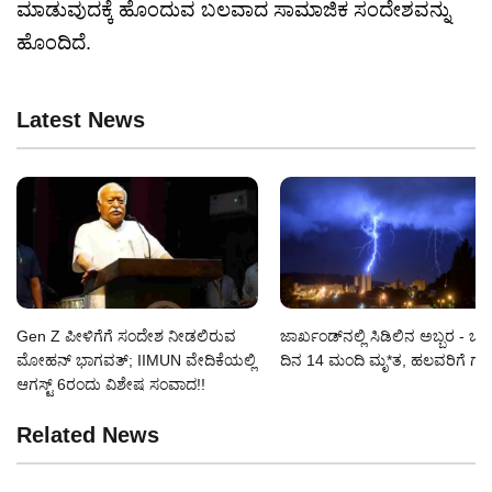
ಮಾಡುವುದಕ್ಕೆ ಹೊಂದುವ ಬಲವಾದ ಸಾಮಾಜಿಕ ಸಂದೇಶವನ್ನು
ಹೊಂದಿದೆ.
Latest News
Gen Z ಪೀಳಿಗೆಗೆ ಸಂದೇಶ ನೀಡಲಿರುವ
ಜಾರ್ಖಂಡ್‌ನಲ್ಲಿ ಸಿಡಿಲಿನ ಅಬ್ಬರ - ಒ
ಮೋಹನ್ ಭಾಗವತ್; IIMUN ವೇದಿಕೆಯಲ್ಲಿ
ದಿನ 14 ಮಂದಿ ಮೃ*ತ, ಹಲವರಿಗೆ ಗಾ
ಆಗಸ್ಟ್ 6ರಂದು ವಿಶೇಷ ಸಂವಾದ!!
Related News