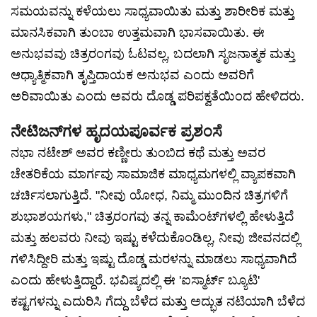
ಸಮಯವನ್ನು ಕಳೆಯಲು ಸಾಧ್ಯವಾಯಿತು ಮತ್ತು ಶಾರೀರಿಕ ಮತ್ತು
ಮಾನಸಿಕವಾಗಿ ತುಂಬಾ ಉತ್ತಮವಾಗಿ ಭಾಸವಾಯಿತು. ಈ
ಅನುಭವವು ಚಿತ್ರರಂಗವು ಓಟವಲ್ಲ, ಬದಲಾಗಿ ಸೃಜನಾತ್ಮಕ ಮತ್ತು
ಆಧ್ಯಾತ್ಮಿಕವಾಗಿ ತೃಪ್ತಿದಾಯಕ ಅನುಭವ ಎಂದು ಅವರಿಗೆ
ಅರಿವಾಯಿತು ಎಂದು ಅವರು ದೊಡ್ಡ ಪರಿಪಕ್ವತೆಯಿಂದ ಹೇಳಿದರು.
ನೇಟಿಜನ್‌ಗಳ ಹೃದಯಪೂರ್ವಕ ಪ್ರಶಂಸೆ
ನಭಾ ನಟೇಶ್ ಅವರ ಕಣ್ಣೀರು ತುಂಬಿದ ಕಥೆ ಮತ್ತು ಅವರ
ಚೇತರಿಕೆಯ ಮಾರ್ಗವು ಸಾಮಾಜಿಕ ಮಾಧ್ಯಮಗಳಲ್ಲಿ ವ್ಯಾಪಕವಾಗಿ
ಚರ್ಚಿಸಲಾಗುತ್ತಿದೆ. "ನೀವು ಯೋಧ, ನಿಮ್ಮ ಮುಂದಿನ ಚಿತ್ರಗಳಿಗೆ
ಶುಭಾಶಯಗಳು," ಚಿತ್ರರಂಗವು ತನ್ನ ಕಾಮೆಂಟ್‌ಗಳಲ್ಲಿ ಹೇಳುತ್ತಿದೆ
ಮತ್ತು ಹಲವರು ನೀವು ಇಷ್ಟು ಕಳೆದುಕೊಂಡಿಲ್ಲ, ನೀವು ಜೀವನದಲ್ಲಿ
ಗಳಿಸಿದ್ದೀರಿ ಮತ್ತು ಇಷ್ಟು ದೊಡ್ಡ ಮರಳನ್ನು ಮಾಡಲು ಸಾಧ್ಯವಾಗಿದೆ
ಎಂದು ಹೇಳುತ್ತಿದ್ದಾರೆ. ಭವಿಷ್ಯದಲ್ಲಿ ಈ 'ಐಸ್ಮಾರ್ಟ್ ಬ್ಯೂಟಿ'
ಕಷ್ಟಗಳನ್ನು ಎದುರಿಸಿ ಗೆದ್ದು ಬೆಳೆದ ಮತ್ತು ಅದ್ಭುತ ನಟಿಯಾಗಿ ಬೆಳೆದ