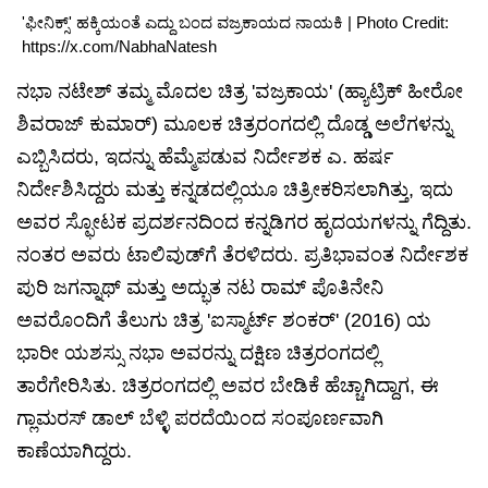
'ಫೀನಿಕ್ಸ್' ಹಕ್ಕಿಯಂತೆ ಎದ್ದು ಬಂದ ವಜ್ರಕಾಯದ ನಾಯಕಿ | Photo Credit:
https://x.com/NabhaNatesh
ನಭಾ ನಟೇಶ್ ತಮ್ಮ ಮೊದಲ ಚಿತ್ರ 'ವಜ್ರಕಾಯ' (ಹ್ಯಾಟ್ರಿಕ್ ಹೀರೋ
ಶಿವರಾಜ್ ಕುಮಾರ್) ಮೂಲಕ ಚಿತ್ರರಂಗದಲ್ಲಿ ದೊಡ್ಡ ಅಲೆಗಳನ್ನು
ಎಬ್ಬಿಸಿದರು, ಇದನ್ನು ಹೆಮ್ಮೆಪಡುವ ನಿರ್ದೇಶಕ ಎ. ಹರ್ಷ
ನಿರ್ದೇಶಿಸಿದ್ದರು ಮತ್ತು ಕನ್ನಡದಲ್ಲಿಯೂ ಚಿತ್ರೀಕರಿಸಲಾಗಿತ್ತು, ಇದು
ಅವರ ಸ್ಫೋಟಕ ಪ್ರದರ್ಶನದಿಂದ ಕನ್ನಡಿಗರ ಹೃದಯಗಳನ್ನು ಗೆದ್ದಿತು.
ನಂತರ ಅವರು ಟಾಲಿವುಡ್‌ಗೆ ತೆರಳಿದರು. ಪ್ರತಿಭಾವಂತ ನಿರ್ದೇಶಕ
ಪುರಿ ಜಗನ್ನಾಥ್ ಮತ್ತು ಅದ್ಭುತ ನಟ ರಾಮ್ ಪೊತಿನೇನಿ
ಅವರೊಂದಿಗೆ ತೆಲುಗು ಚಿತ್ರ 'ಐಸ್ಮಾರ್ಟ್ ಶಂಕರ್' (2016) ಯ
ಭಾರೀ ಯಶಸ್ಸು ನಭಾ ಅವರನ್ನು ದಕ್ಷಿಣ ಚಿತ್ರರಂಗದಲ್ಲಿ
ತಾರೆಗೇರಿಸಿತು. ಚಿತ್ರರಂಗದಲ್ಲಿ ಅವರ ಬೇಡಿಕೆ ಹೆಚ್ಚಾಗಿದ್ದಾಗ, ಈ
ಗ್ಲಾಮರಸ್ ಡಾಲ್ ಬೆಳ್ಳಿ ಪರದೆಯಿಂದ ಸಂಪೂರ್ಣವಾಗಿ
ಕಾಣೆಯಾಗಿದ್ದರು.