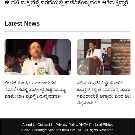
ಈ ನಟಿ ಮತ್ತೆ ಬೆಳ್ಳಿ ಪರದೆಯಲ್ಲಿ ಕಾಣಿಸಿಕೊಳ್ಳುವಂತೆ ಆಶಿಸುತ್ತಿದ್ದಾರೆ.
Latest News
ಬೀದರ್ ಶೋಷಿತ ಸಮುದಾಯಗಳ
ಸಚಿವ ಸಂಪುಟ ವಿಸ್ತರಣೆ ಬಳಿಕ
ಸಮಾವೇಶದಲ್ಲಿ ಯತೀಂದ್ರ ಸಿದ್ದರಾಮಯ್ಯ
ಕಾಂಗ್ರೆಸ್‌ನಲ್ಲಿ ಅಸಮಾಧಾನ; ನಾಯಕ
ಮಾತು; ಜಾತಿ ವ್ಯವಸ್ಥೆ ವಿರುದ್ಧ ವಾಗ್ದಾಳಿ!!
ಸಮುದಾಯಕ್ಕೆ ಅನ್ಯಾಯ ಎಂದ ಅನಿಲ್
ಚಿಕ್ಕಮಾದು!!
About Us
Contact Us
Privacy Policy
DNPA Code of Ethics
© 2026 Solisbright Ventures India Pvt. Ltd – All Rights Reserved.