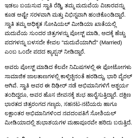
ಇಡಲು ಬಯಸುವ ಸ್ವಾತಿ ರೆಡ್ಡಿ, ತಮ್ಮ ಮದುವೆಯ ವಿಚಾರವನ್ನು
ಕೂಡ ಅಷ್ಟೇ ಸರಳವಾಗಿ ಮತ್ತು ವಿಭಿನ್ನವಾಗಿ ಹಂಚಿಕೊಂಡಿದ್ದಾರೆ.
ಸ್ವಾತಿ ತಮ್ಮ ಅಧಿಕೃತ ಸೋಷಿಯಲ್ ಮೀಡಿಯಾ ಖಾತೆಯಲ್ಲಿ
ಮದುವೆಯ ಸುಂದರ ಚಿತ್ರಗಳನ್ನು ಪೋಸ್ಟ್ ಮಾಡಿ, ಅದಕ್ಕೆ ಹೆಚ್ಚು
ಪದಗಳನ್ನು ಬಳಸದೇ ಕೇವಲ ''ಮದುವೆಯಾಗಿದೆ'' (Married)
ಎಂಬ ಒಂದೇ ಪದದ ಕ್ಯಾಪ್ಷನ್ ನೀಡಿದ್ದಾರೆ.
ಅವರು ಪೋಸ್ಟ್ ಮಾಡಿದ ಕೆಲವೇ ನಿಮಿಷಗಳಲ್ಲಿ ಈ ಫೋಟೋಗಳು
ಸಾಮಾಜಿಕ ಜಾಲತಾಣಗಳಲ್ಲಿ ಕಾಳ್ಗಿಚ್ಚಿನಂತೆ ಹರಡಿದ್ದು, ಭಾರಿ ವೈರಲ್
ಆಗಿವೆ. ಸ್ವಾತಿ ಅವರ ಈ ದಿಢೀರ್ ನಡೆ ಅಭಿಮಾನಿಗಳಿಗೆ ಆಶ್ಚರ್ಯ
ತಂದಿದ್ದರೂ, ಅವರ ಹೊಸ ಜೀವನಕ್ಕೆ ಶುಭ ಹಾರೈಸುತ್ತಿದ್ದಾರೆ. ದಕ್ಷಿಣ
ಭಾರತದ ಚಿತ್ರರಂಗದ ಗಣ್ಯರು, ಸಹನಟ-ನಟಿಯರು ಹಾಗೂ
ಲಕ್ಷಾಂತರ ಅಭಿಮಾನಿಗಳಿಂದ ನವದಂಪತಿಗೆ ಸೋಶಿಯಲ್
ಮೀಡಿಯಾದಲ್ಲಿ ಶುಭಾಶಯಗಳ ಮಹಾಪೂರವೇ ಹರಿದು ಬರುತ್ತಿದೆ.