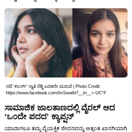
ನಟಿ ‘ಕಲರ್ಸ್’ ಸ್ವಾತಿ ರೆಡ್ಡಿ ಎರಡನೇ ಮದುವೆ | Photo Credit:
https://www.facebook.com/ImSwathi?__tn__=-UC*F
ಸಾಮಾಜಿಕ ಜಾಲತಾಣದಲ್ಲಿ ವೈರಲ್ ಆದ
‘ಒಂದೇ ಪದದ’ ಕ್ಯಾಪ್ಷನ್
ಯಾವಾಗಲೂ ತಮ್ಮ ವೈಯಕ್ತಿಕ ಜೀವನವನ್ನು ಅತ್ಯಂತ ಖಾಸಗಿಯಾಗಿ