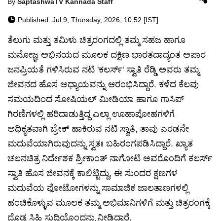
By
SaptashwaTV Kannada Staff
Published: Jul 9, Thursday, 2026, 10:52 [IST]
ತೆಲುಗು ಮತ್ತು ತಮಿಳು ಚಿತ್ರರಂಗದಲ್ಲಿ ತಮ್ಮ ಸಹಜ ಹಾಗೂ
ಮನೋಜ್ಞ ಅಭಿನಯದ ಮೂಲಕ ದಕ್ಷಿಣ ಭಾರತದಾದ್ಯಂತ ಅಪಾರ
ಜನಪ್ರಿಯತೆ ಗಳಿಸಿರುವ ನಟಿ 'ಕಲರ್ಸ್' ಸ್ವಾತಿ ರೆಡ್ಡಿ ಅವರು ತಮ್ಮ
ಜೀವನದ ಹೊಸ ಅಧ್ಯಾಯವನ್ನು ಆರಂಭಿಸಿದ್ದಾರೆ. ಕಳೆದ ಕೆಲವು
ಸಮಯದಿಂದ ಸೋಷಿಯಲ್ ಮೀಡಿಯಾ ಹಾಗೂ ಗಾಸಿಪ್
ಗಿರಣಿಗಳಲ್ಲಿ ಹರಿದಾಡುತ್ತಿದ್ದ ಎಲ್ಲಾ ಊಹಾಪೋಹಗಳಿಗೆ
ಅಧಿಕೃತವಾಗಿ ಬ್ರೇಕ್ ಹಾಕಿರುವ ನಟಿ ಸ್ವಾತಿ, ತಾವು ಎರಡನೇ
ಮದುವೆಯಾಗಿರುವುದನ್ನು ಸ್ವತಃ ಬಹಿರಂಗಪಡಿಸಿದ್ದಾರೆ. ಖ್ಯಾತ
ಚಲನಚಿತ್ರ ನಿರ್ದೇಶಕ ಶ್ರೀಕಾಂತ್ ನಾಗೋಟಿ ಅವರೊಂದಿಗೆ ಕಲರ್ಸ್
ಸ್ವಾತಿ ಹೊಸ ಜೀವನಕ್ಕೆ ಕಾಲಿಟ್ಟಿದ್ದು, ಈ ಸುಂದರ ಕ್ಷಣಗಳ
ಮದುವೆಯ ಫೋಟೋಗಳನ್ನು ಸಾಮಾಜಿಕ ಜಾಲತಾಣಗಳಲ್ಲಿ
ಹಂಚಿಕೊಳ್ಳುವ ಮೂಲಕ ತಮ್ಮ ಅಭಿಮಾನಿಗಳಿಗೆ ಮತ್ತು ಚಿತ್ರರಂಗಕ್ಕೆ
ದೊಡ್ಡ ಸಿಹಿ ಸುದ್ದಿಯೊಂದನ್ನು ನೀಡಿದ್ದಾರೆ.