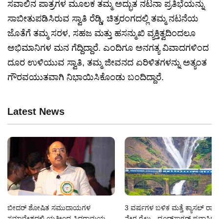
ಸವಾಲಿನ ಪಾತ್ರಗಳ ಮೂಲಕ ತಮ್ಮ ಅದ್ಭುತ ನಟನಾ ಪ್ರತಿಭೆಯನ್ನು
ಸಾಬೀತುಪಡಿಸಿರುವ ಸ್ವಾತಿ ರೆಡ್ಡಿ, ಚಿತ್ರರಂಗದಲ್ಲಿ ತಮ್ಮ ನಟನೆಯ
ಜೊತೆಗೆ ತಮ್ಮ ಸರಳ, ಸಹಜ ಮತ್ತು ಹಸನ್ಮುಖಿ ವ್ಯಕ್ತಿತ್ವದಿಂದಲೂ
ಅಭಿಮಾನಿಗಳ ಮನ ಗೆದ್ದಿದ್ದಾರೆ. ಎಂದಿಗೂ ಅನಗತ್ಯ ವಿವಾದಗಳಿಂದ
ದೂರ ಉಳಿಯುವ ಸ್ವಾತಿ, ತಮ್ಮ ಜೀವನದ ಏರಿಳಿತಗಳನ್ನು ಅತ್ಯಂತ
ಗೌರವಯುತವಾಗಿ ನಿಭಾಯಿಸಿಕೊಂಡು ಬಂದಿದ್ದಾರೆ.
Latest News
ಬೀದರ್ ಶೋಷಿತ ಸಮುದಾಯಗಳ
3 ವರ್ಷಗಳ ಬಳಿಕ ಮತ್ತೆ ಕ್ಯಾಸಲ್ ರಾಕ್‌
ಸಮಾವೇಶದಲ್ಲಿ ಯತೀಂದ್ರ ಸಿದ್ದರಾಮಯ್ಯ
ನೇರ ರೈಲು - ದೂಧ್‌ಸಾಗರ್ ಪ್ರವಾಸಿಗರಿ