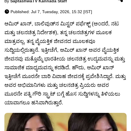
By
SaptashwaTV Kannada Staff
Published: Jul 7, Tuesday, 2026, 15:32 [IST]
ಆಮಿರ್ ಖಾನ್, ಬಾಲಿವುಡ್‌ನ ಮಿಸ್ಟರ್ ಪರ್ಫೆಕ್ಟ್ (ಅಂದರೆ, ನಟ
ಮತ್ತು ಚಲನಚಿತ್ರ ನಿರ್ದೇಶಕ), ತನ್ನ ಚಲನಚಿತ್ರಗಳ ಮೂಲಕ
ಮಾತ್ರವಲ್ಲ, ತನ್ನ ವೈಯಕ್ತಿಕ ಜೀವನದ ಮೂಲಕವೂ
ಸುದ್ದಿಯಲ್ಲಿರುತ್ತಾನೆ. ಇತ್ತೀಚೆಗೆ, ಆಮಿರ್ ಖಾನ್ ಅವರ ವೈಯಕ್ತಿಕ
ಜೀವನವು ಮತ್ತೊಮ್ಮೆ ಭಾರತೀಯ ಚಲನಚಿತ್ರ ಉದ್ಯಮವನ್ನು ಮತ್ತು
ಸಾಮಾಜಿಕ ಮಾಧ್ಯಮವನ್ನು ಕದಡಿದೆ. ಹೌದು, ಆಮಿರ್ ಖಾನ್
ಇತ್ತೀಚೆಗೆ ಮೂರನೇ ಬಾರಿ ವಿವಾಹ ಜೀವನಕ್ಕೆ ಪ್ರವೇಶಿಸಿದ್ದಾರೆ. ಮತ್ತು
ಅವರ ಅಭಿಮಾನಿಗಳು ಮತ್ತು ಚಲನಚಿತ್ರ ಪ್ರಿಯರು ಅವರ
ಮೂರನೇ ಪತ್ನಿ ಗೌರಿ ಸ್ಪ್ರಾಟ್ ಬಗ್ಗೆ ಹೊಸ ಸುದ್ದಿಗಳನ್ನು ತಿಳಿಯಲು
ಯಾವಾಗಲೂ ಹಸಿವಾಗಿರುತ್ತಾರೆ.