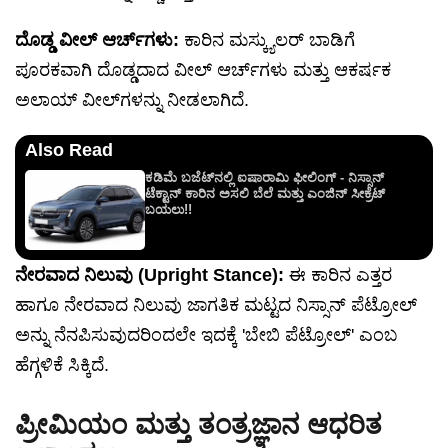
ದೊಡ್ಡ ವೀಲ್ ಆರ್ಚ್‌ಗಳು:
ಕಾರಿನ ಮಸ್ಕ್ಯುಲರ್ ಬಾಡಿಗೆ
ಪೂರಕವಾಗಿ ದೊಡ್ಡದಾದ ವೀಲ್ ಆರ್ಚ್‌ಗಳು ಮತ್ತು ಆಕರ್ಷಕ
ಅಲಾಯ್ ವೀಲ್‌ಗಳನ್ನು ನೀಡಲಾಗಿದೆ.
Also Read
ಕಡಿಮೆ ಬಜೆಟ್‌ನಲ್ಲಿ ಐಷಾರಾಮಿ ಫೀಲಿಂಗ್ - ನಿಸ್ಸಾನ್
ಟೆಕ್ಟಾನ್ ಕಾರಿನ ಅಸಲಿ ಬೆಲೆ ಮತ್ತು ಎಂಜಿನ್ ಸೀಕ್ರೆಟ್
ಬಯಲು!!
ನೇರವಾದ ನಿಲುವು (Upright Stance):
ಈ ಕಾರಿನ ಎತ್ತರ
ಹಾಗೂ ನೇರವಾದ ನಿಲುವು ಜಾಗತಿಕ ಮಟ್ಟದ ನಿಸ್ಸಾನ್ ಪೆಟ್ರೋಲ್
ಅನ್ನು ನೆನಪಿಸುವುದರಿಂದಲೇ ಇದಕ್ಕೆ 'ಬೇಬಿ ಪೆಟ್ರೋಲ್' ಎಂಬ
ಹೆಗ್ಗಳಿಕೆ ಸಿಕ್ಕಿದೆ.
ಪ್ರೀಮಿಯಂ ಮತ್ತು ತಂತ್ರಜ್ಞಾನ ಆಧರಿತ