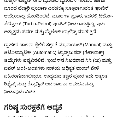
ನಿಸ್ಸಾನ್ ಟೆಕ್ಟಾನ್ ನಗರ ಪ್ರದೇಶದ ದೈನಂದಿನ ಸಂಚಾರ ಹಾಗೂ
ದೂರದ ಹೆದ್ದಾರಿ ಪ್ರಯಾಣ ಎರಡಕ್ಕೂ ಸೂಕ್ತವಾಗುವಂತೆ ಇಂಜಿನ್
ಆಯ್ಕೆಯನ್ನು ಹೊಂದಿರಲಿದೆ. ಮೂಲಗಳ ಪ್ರಕಾರ, ಇದರಲ್ಲಿ ಟರ್ಬೊ-
ಪೆಟ್ರೋಲ್ (Turbo-Petrol) ಇಂಜಿನ್ ನೀಡಲಾಗುತ್ತಿದ್ದು, ಇದು
ಅತ್ಯುತ್ತಮ ಪವರ್ ಮತ್ತು ಮೈಲೇಜ್ ಬ್ಯಾಲೆನ್ಸ್ ಮಾಡುತ್ತದೆ.
ಗ್ರಾಹಕರ ಚಾಲನಾ ಶೈಲಿಗೆ ತಕ್ಕಂತೆ ಮ್ಯಾನುಯಲ್ (Manual) ಮತ್ತು
ಆಟೋಮ್ಯಾಟಿಕ್ (Automatic) ಟ್ರಾನ್ಸ್‌ಮಿಷನ್ (ಗೇರ್‌ಬಾಕ್ಸ್)
ಆಯ್ಕೆಗಳು ಲಭ್ಯವಿರಲಿವೆ. ಇಂಜಿನ್‌ನ ನಿಖರವಾದ ಸಿಸಿ (cc) ಮತ್ತು
ಪವರ್ ಅಂಕಿ-ಅಂಶಗಳು ನಾಳೆಯ ಅಧಿಕೃತ ಲಾಂಚ್ ವೇಳೆ
ಬಹಿರಂಗವಾಗಲಿದ್ದರೂ, ಉದ್ಯಮದ ತಜ್ಞರ ಪ್ರಕಾರ ಇದು ಅತ್ಯಂತ
ರಿಫೈನ್ಡ್ ಮತ್ತು ರೆಸ್ಪಾನ್ಸಿವ್ ಆದ ಚಾಲನಾ ಅನುಭವವನ್ನು
ನೀಡುವುದು ಖಚಿತ.
ಗರಿಷ್ಠ ಸುರಕ್ಷತೆಗೆ ಆದ್ಯತೆ