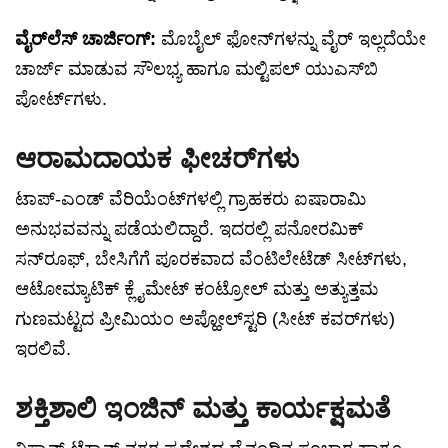
ವೈರ್‌ಲೆಸ್ ಚಾರ್ಜಿಂಗ್:
ಮೊಬೈಲ್ ಫೋನ್‌ಗಳನ್ನು ವೈರ್ ಇಲ್ಲದೆಯೇ
ಚಾರ್ಜ್ ಮಾಡುವ ಸೌಲಭ್ಯ ಹಾಗೂ ಮಲ್ಟಿಪಲ್ ಯುಎಸ್‌ಬಿ
ಪೋರ್ಟ್‌ಗಳು.
ಆರಾಮದಾಯಕ ಫೀಚರ್‌ಗಳು
ಟಾಪ್-ಎಂಡ್ ವೆರಿಯೆಂಟ್‌ಗಳಲ್ಲಿ ಗ್ರಾಹಕರು ಐಷಾರಾಮಿ
ಅನುಭವವನ್ನು ಪಡೆಯಲಿದ್ದಾರೆ. ಇದರಲ್ಲಿ ಪನೋರಮಿಕ್
ಸನ್‌ರೂಫ್, ಬೇಸಿಗೆಗೆ ಪೂರಕವಾದ ವೆಂಟಿಲೇಟೆಡ್ ಸೀಟ್‌ಗಳು,
ಆಟೋಮ್ಯಾಟಿಕ್ ಕ್ಲೈಮೇಟ್ ಕಂಟ್ರೋಲ್ ಮತ್ತು ಅತ್ಯುತ್ತಮ
ಗುಣಮಟ್ಟದ ಪ್ರೀಮಿಯಂ ಅಪ್ಹೋಲ್‌ಸ್ಟರಿ (ಸೀಟ್ ಕವರ್‌ಗಳು)
ಇರಲಿವೆ.
ಶಕ್ತಿಶಾಲಿ ಇಂಜಿನ್ ಮತ್ತು ಕಾರ್ಯಕ್ಷಮತೆ