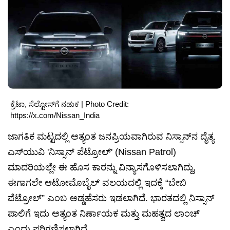
ಕ್ರೆಟಾ, ಸೆಲ್ಟೋಸ್‌ಗೆ ನಡುಕ | Photo Credit:
https://x.com/Nissan_India
ಜಾಗತಿಕ ಮಟ್ಟದಲ್ಲಿ ಅತ್ಯಂತ ಜನಪ್ರಿಯವಾಗಿರುವ ನಿಸ್ಸಾನ್‌ನ ದೈತ್ಯ
ಎಸ್‌ಯುವಿ 'ನಿಸ್ಸಾನ್ ಪೆಟ್ರೋಲ್' (Nissan Patrol)
ಮಾದರಿಯಲ್ಲೇ ಈ ಹೊಸ ಕಾರನ್ನು ವಿನ್ಯಾಸಗೊಳಿಸಲಾಗಿದ್ದು,
ಈಗಾಗಲೇ ಆಟೋಮೊಬೈಲ್ ವಲಯದಲ್ಲಿ ಇದಕ್ಕೆ “ಬೇಬಿ
ಪೆಟ್ರೋಲ್” ಎಂಬ ಅಡ್ಡಹೆಸರು ಇಡಲಾಗಿದೆ. ಭಾರತದಲ್ಲಿ ನಿಸ್ಸಾನ್
ಪಾಲಿಗೆ ಇದು ಅತ್ಯಂತ ನಿರ್ಣಾಯಕ ಮತ್ತು ಮಹತ್ವದ ಲಾಂಚ್
ಎಂದು ಪರಿಗಣಿಸಲಾಗಿದೆ.