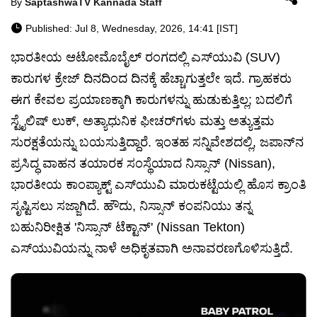
By
SaptashwaTV Kannada Staff
Published: Jul 8, Wednesday, 2026, 14:41 [IST]
ಭಾರತೀಯ ಆಟೋಮೊಬೈಲ್ ರಂಗದಲ್ಲಿ ಎಸ್‌ಯುವಿ (SUV)
ಕಾರುಗಳ ಕ್ರೇಜ್ ದಿನದಿಂದ ದಿನಕ್ಕೆ ಹೆಚ್ಚಾಗುತ್ತಲೇ ಇದೆ. ಗ್ರಾಹಕರು
ಈಗ ಕೇವಲ ಪ್ರಯಾಣಕ್ಕಾಗಿ ಕಾರುಗಳನ್ನು ಹುಡುಕುತ್ತಿಲ್ಲ; ಬದಲಿಗೆ
ಸ್ಟೈಲಿಷ್ ಲುಕ್, ಅತ್ಯಾಧುನಿಕ ಫೀಚರ್‌ಗಳು ಮತ್ತು ಅತ್ಯುತ್ತಮ
ಸುರಕ್ಷತೆಯನ್ನು ಬಯಸುತ್ತಿದ್ದಾರೆ. ಇಂತಹ ಸನ್ನಿವೇಶದಲ್ಲಿ, ಜಪಾನ್‌ನ
ಪ್ರಸಿದ್ಧ ವಾಹನ ತಯಾರಕ ಸಂಸ್ಥೆಯಾದ ನಿಸ್ಸಾನ್ (Nissan),
ಭಾರತೀಯ ಕಾಂಪ್ಯಾಕ್ಟ್ ಎಸ್‌ಯುವಿ ಮಾರುಕಟ್ಟೆಯಲ್ಲಿ ಹೊಸ ಕ್ರಾಂತಿ
ಸೃಷ್ಟಿಸಲು ಸಜ್ಜಾಗಿದೆ. ಹೌದು, ನಿಸ್ಸಾನ್ ಕಂಪನಿಯು ತನ್ನ
ಬಹುನಿರೀಕ್ಷಿತ 'ನಿಸ್ಸಾನ್ ಟೆಕ್ಟಾನ್' (Nissan Tekton)
ಎಸ್‌ಯುವಿಯನ್ನು ನಾಳೆ ಅಧಿಕೃತವಾಗಿ ಅನಾವರಣಗೊಳಿಸುತ್ತಿದೆ.