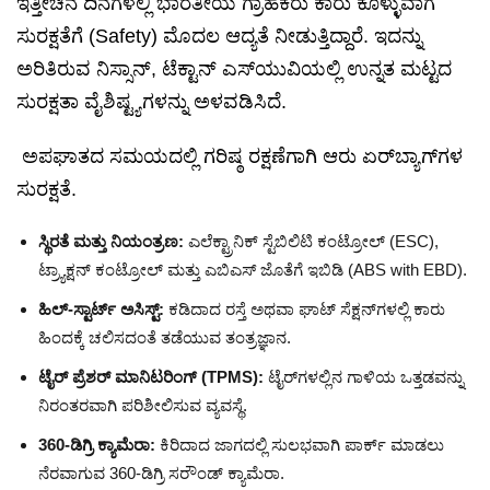
ಇತ್ತೀಚಿನ ದಿನಗಳಲ್ಲಿ ಭಾರತೀಯ ಗ್ರಾಹಕರು ಕಾರು ಕೊಳ್ಳುವಾಗ
ಸುರಕ್ಷತೆಗೆ (Safety) ಮೊದಲ ಆದ್ಯತೆ ನೀಡುತ್ತಿದ್ದಾರೆ. ಇದನ್ನು
ಅರಿತಿರುವ ನಿಸ್ಸಾನ್, ಟೆಕ್ಟಾನ್ ಎಸ್‌ಯುವಿಯಲ್ಲಿ ಉನ್ನತ ಮಟ್ಟದ
ಸುರಕ್ಷತಾ ವೈಶಿಷ್ಟ್ಯಗಳನ್ನು ಅಳವಡಿಸಿದೆ.
ಅಪಘಾತದ ಸಮಯದಲ್ಲಿ ಗರಿಷ್ಠ ರಕ್ಷಣೆಗಾಗಿ ಆರು ಏರ್‌ಬ್ಯಾಗ್‌ಗಳ
ಸುರಕ್ಷತೆ.
ಸ್ಥಿರತೆ ಮತ್ತು ನಿಯಂತ್ರಣ:
ಎಲೆಕ್ಟ್ರಾನಿಕ್ ಸ್ಟೆಬಿಲಿಟಿ ಕಂಟ್ರೋಲ್ (ESC),
ಟ್ರ್ಯಾಕ್ಷನ್ ಕಂಟ್ರೋಲ್ ಮತ್ತು ಎಬಿಎಸ್ ಜೊತೆಗೆ ಇಬಿಡಿ (ABS with EBD).
ಹಿಲ್-ಸ್ಟಾರ್ಟ್ ಅಸಿಸ್ಟ್:
ಕಡಿದಾದ ರಸ್ತೆ ಅಥವಾ ಘಾಟ್ ಸೆಕ್ಷನ್‌ಗಳಲ್ಲಿ ಕಾರು
ಹಿಂದಕ್ಕೆ ಚಲಿಸದಂತೆ ತಡೆಯುವ ತಂತ್ರಜ್ಞಾನ.
ಟೈರ್ ಪ್ರೆಶರ್ ಮಾನಿಟರಿಂಗ್ (TPMS):
ಟೈರ್‌ಗಳಲ್ಲಿನ ಗಾಳಿಯ ಒತ್ತಡವನ್ನು
ನಿರಂತರವಾಗಿ ಪರಿಶೀಲಿಸುವ ವ್ಯವಸ್ಥೆ.
360-ಡಿಗ್ರಿ ಕ್ಯಾಮೆರಾ:
ಕಿರಿದಾದ ಜಾಗದಲ್ಲಿ ಸುಲಭವಾಗಿ ಪಾರ್ಕ್ ಮಾಡಲು
ನೆರವಾಗುವ 360-ಡಿಗ್ರಿ ಸರೌಂಡ್ ಕ್ಯಾಮೆರಾ.