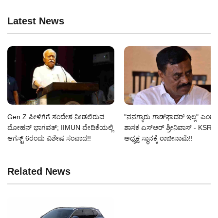
Latest News
Gen Z ಪೀಳಿಗೆಗೆ ಸಂದೇಶ ನೀಡಲಿರುವ
"ನನಗ್ಯಾರು ಗಾಡ್‌ಫಾದರ್ ಇಲ್ಲ" ಎಂದ ಗು
ಮೋಹನ್ ಭಾಗವತ್; IIMUN ವೇದಿಕೆಯಲ್ಲಿ
ಶಾಸಕ ಎಸ್‌ಆರ್‌ ಶ್ರೀನಿವಾಸ್‌ - KSRT
ಆಗಸ್ಟ್ 6ರಂದು ವಿಶೇಷ ಸಂವಾದ!!
ಅಧ್ಯಕ್ಷ ಸ್ಥಾನಕ್ಕೆ ರಾಜೀನಾಮೆ!!
Related News